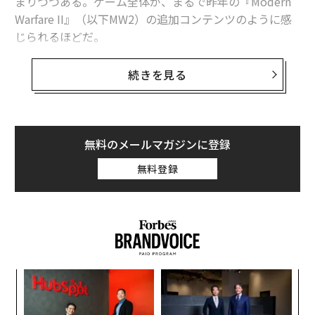
まりつつある。ゲーム全体が、まるで昨年の『Modern
Warfare II』（以下MW2）の追加コンテンツのように感
じられるほどだ。
それには理由があることが、ゲームジャーナリストのジ
続きを見る
ェイソン・シュライアーによる報道で明らかになった。
シュライアーによると、開発元のSledgehammer Games
はやはり、本作の開発を突貫工事で進めたとのことだ。
それまでの『Call of Duty』シリーズは約3年ごとに新作
無料のメールマガジンに登録
がリリースされていたが、MW3のキャンペーン部分はわ
無料登録
ずか1年4カ月のクランチ（長時間の残業をともなう過酷
な労働）で完成させなければならなかったのだという。
MW3はもともと完全新作ではなく、MW2の拡張パック
として構想されていたが、『Call of Duty』新作を年末
商戦に向けて投入したいアクティビジョンの意向により
ア
予定が変更されたとも報じられている。アクティビジョ
の
ンはこれを否定しているが、シュライアーによると、
た
「