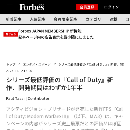
会員登録
ログイン
新着記事
人気記事
会員限定記事
カテゴリ
連載
コ
Forbes JAPAN MEMBERSHIP 新機能｜
NEWS
記事ページ内の広告表示を最小限にしました
トップ
エンタメ・スポーツ
シリーズ最低評価の『Call of Duty』新作、開発
2023.11.12 13:00
シリーズ最低評価の『Call of Duty』新
作、開発期間はわずか1年半
Paul Tassi | Contributor
アクティビジョン・ブリザードが発売した新作FPS『Cal
l of Duty: Modern Warfare III』（以下、MW3）は、キャ
ンペーンの内容がシリーズ史上最悪だとの評価がほぼ固