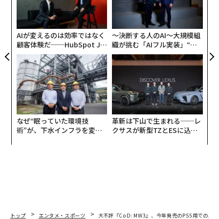
現・元社員10人以上が、MW3はもともと拡張パックだっ
3
たと聞かされていたり、そのような印象を持っていたり
C
したと証言している。
る
AIが変えるのは効率ではなく
〜決断する人のAI〜大規模組
顧客体験だ──HubSpot Ja
織が挑む「AIフル実装」“使
panが語る「Grow Better」
う”企業から“動く”企業へ【N
な組織のつくり方
TTドコモビジネス×PwC】
なぜ“眠っていた環境技
革新は下山で生まれる──レ
術”が、下水インフラを変え
クサスが新型TZとESに込め
たのか──産総研×月島JFE
た「DISCOVER」の哲学
アクアソリューションの10年
トップ
エンタメ・スポーツ
大不評『CoD: MW3』、今年発売のPS5用での順位