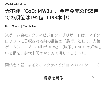
2023.11.15 18:00
大不評『CoD: MW3』、今年発売のPS5用
での順位は195位（199本中）
Paul Tassi | Contributor
米ゲーム会社アクティビジョン・ブリザードは、マイク
ロソフトに買収される前の最後の「愚行」として、人気
ゲームシリーズ『Call of Duty』（以下、CoD）の輝かし
い功績を、前代未聞のやり方で汚してしまった。
翻訳・編集＝遠藤宗生
関係者の話によると、アクティビジョンはCoDシリーズ
の新作として『Advanced Warfare』の続編を開発する案
を却下し、傘下のSledgehammer Gamesに『Modern W
続きを見る
2026年9月号発売中
arfare III』（以下、MW3）のシングルプレイ用キャンペ
ーンを
わずか1年4カ月の突貫工事
でつくらせた。同作は
当初、前年の『Modern Warfare II』の拡張パックとして
最新号の購入はこちらから
想定されていたものだったが、最終的に価格が70ドル
（日本では税込9800円）の完全新作として発売された。