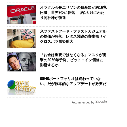
オラクル会長エリソンの資産額が約16兆
円減、世界7位に転落──約1カ月にわた
り同社株が低迷
米ファストフード・ファストカジュアル
の株価が急落、レタス関連の寄生虫サイ
クロスポラ感染拡大
「お金は重要ではなくなる」マスクが衝
撃の2036年予測、ビットコイン価格に
影響するか
60/40ポートフォリオは終わっていな
い、だが抜本的なアップデートが必要だ
Recommended by