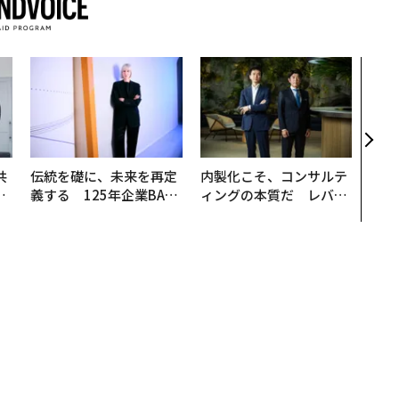
パシ
ンツ
災害
え見
年の
共
伝統を礎に、未来を再定
内製化こそ、コンサルテ
OR
義する 125年企業BAT
ィングの本質だ レバレ
会
が挑むスモークレスな未
ジーズが実践する、次世
来
代ファームの全貌