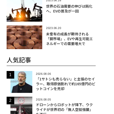
2023.06.16
世界の石油需要の伸びは鈍化
へ、EVの普及が一因
2023.06.20
未曾有の成長が期待される
「銅市場」、EVや再生可能エ
ネルギーでの需要増大で
人気記事
2026.08.06
「1サトシも売らない」と主張のセイ
ラー、取得原価割れで約165億円のビ
ットコインを売却
2026.08.05
ドローンからロボットが降下、ウク
ライナが世界初の「無人空挺強襲」