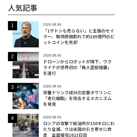
人気記事
2026.08.06
「1サトシも売らない」と主張のセイ
ラー、取得原価割れで約165億円のビ
ットコインを売却
2026.08.05
ドローンからロボットが降下、ウク
ライナが世界初の「無人空挺強襲」
を遂行
2026.08.06
栄養ドリンク成分の定番タウリンに
「老化細胞」を除去するメカニズム
を発見
2026.08.05
ロシアの攻撃で給油所が150キロにわ
たり全滅、ウは米国の引き寄せに奔
走 全面侵攻1623日目