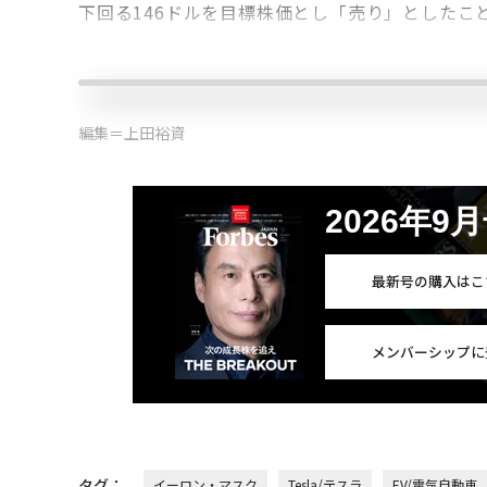
下回る146ドルを目標株価とし「売り」としたこ
編集＝上田裕資
2026年9
最新号の購入はこ
メンバーシップに
タグ：
イーロン・マスク
Tesla/テスラ
EV/電気自動車