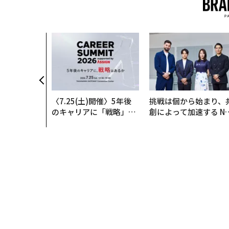
〈7.25(土)開催〉5年後
挑戦は個から始まり、
のキャリアに「戦略」は
創によって加速する N
あるか。トップエグゼク
QAIN JAPAN 特別座談
ティブのキャリアに触れ
る1日│CAREER SUMMI
T 2026