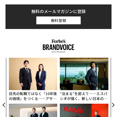
無料のメールマガジンに登録
無料登録
義す
〜
むス
金
個
な
ェ
術
た
ア
目先の転職ではなく「10年後
“泊まる”を超えて──エスパ
の価値」をつくる──アサイ
シオが描く、新しい日本のラ
ンの長期伴走型支援とは
グジュアリー（前編）