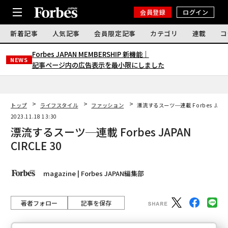
会員登録
ログイン
新着記事
人気記事
会員限定記事
カテゴリ
連載
コ
Forbes JAPAN MEMBERSHIP 新機能｜
NEWS
記事ページ内の広告表示を最小限にしました
トップ
ライフスタイル
ファッション
漂流するスーツ─連載 Forbes JAPAN 
2023.11.18 13:30
漂流するスーツ─連載 Forbes JAPAN
CIRCLE 30
magazine | Forbes JAPAN編集部
著者フォロー
記事を保存