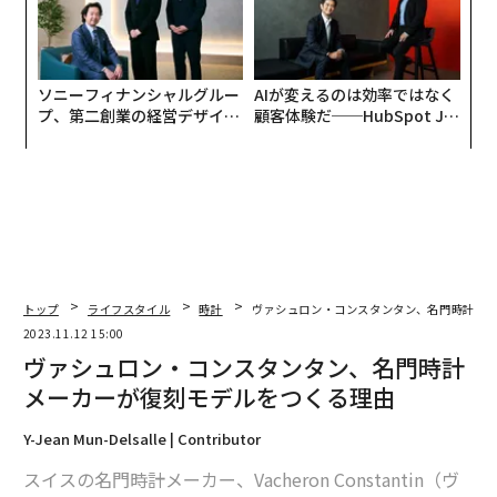
ソニーフィナンシャルグルー
AIが変えるのは効率ではなく
プ、第二創業の経営デザイン
顧客体験だ──HubSpot Ja
──カギは意志を引き出し、
panが語る「Grow Better」
束ね、共創すること
な組織のつくり方
トップ
ライフスタイル
時計
ヴァシュロン・コンスタンタン、名門時計メ
2023.11.12 15:00
ヴァシュロン・コンスタンタン、名門時計
メーカーが復刻モデルをつくる理由
Y-Jean Mun-Delsalle | Contributor
スイスの名門時計メーカー、Vacheron Constantin（ヴ