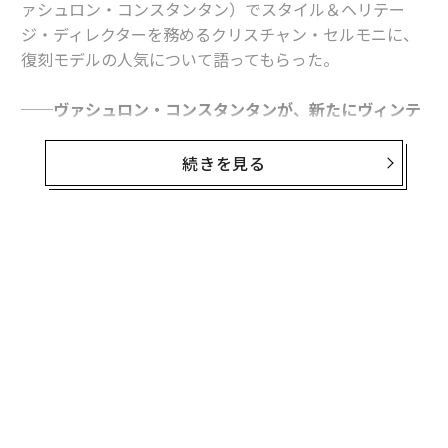
ァシュロン・コンスタンタン）でスタイル＆ヘリテー
ジ・ディレクターを務めるクリスチャン・セルモニに、
復刻モデルの人気について語ってもらった。
──ヴァシュロン・コンスタンタンが、新たにヴィンテ
ージウォッチの復刻モデルを製作する理由は何でしょう
か？ また、ブランドの伝統と歴史を顧客に伝えること
続きを見る
は、なぜそれほど重要なのでしょう？
まず、ヴァシュロン・コンスタンタンの歴史について考
えてみましょう。私どものブランドは1755年に創業し、
以来一度も途切れることなく、実に268年もの間、時計
製造を続けてきました。それこそが、私たちにとって伝
統が重要である理由です。もちろん、腕時計に関して特
にそれはいえるでしょう。