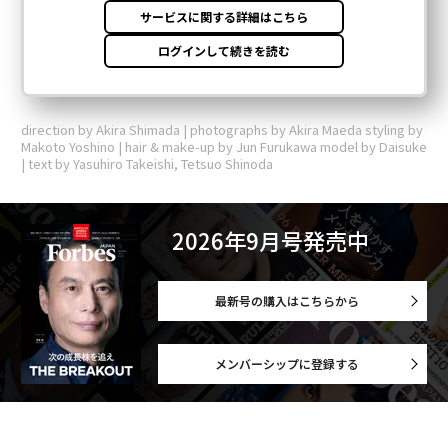
direction by Akira Shimada | photographs by Akira Maeda styling by
Makoto Yoshino | hair & make-up by Jun Furukawa model by Daisuke
| text by Yasuhiro Takeishi, Tetsuo Shinoda
2026年9月号発売中
最新号の購入はこちらから
メンバーシップに登録する