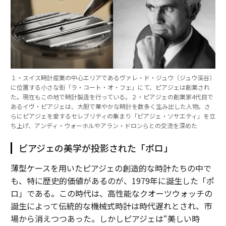
１・スイス時計産業の中心エリアであるヴァレ・ド・ジュウ（ジュウ渓谷）
に位置する小さな街「ラ・コート・オ・フェ」にて、ピアジェは創業され
た。現在もこの地で時計製造を行っている。２・ピアジェの創業家4代目で
あるイヴ・ピアジェは、大胆で華やかな時計を数多く生み出した人物。さ
らにピアジェを愛するセレブリティの集まり「ピアジェ・ソサエティ」を立
ち上げ、アンディ・ウォーホルやアラン・ドロンらとの交流を深めた
ピアジェの美学が投影された「ポロ」
薄型ケースを用いたピアジェの創造的な時計たちの中で
も、特に歴史的価値があるのが、1979年に誕生した「ポ
ロ」である。この時代は、高性能なクオーツウォッチの
誕生によって伝統的な機械式時計は時代遅れとされ、市
場から消えつつあった。しかしピアジェは“美しい時