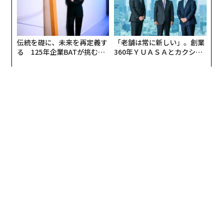
伝統を礎に、未来を再定義す
「老舗は常に新しい」。創業
る 125年企業BATが挑むス
360年ＹＵＡＳＡとカクシン
モークレスな未来
CEO田尻望が語る、AIを超え
る人の価値