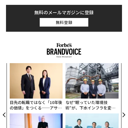
無料のメールマガジンに登録
無料登録
ンツ
「
への
左右
た、
T
〜
日
織
う
T
目先の転職ではなく「10年後
なぜ“眠っていた環境技
の価値」をつくる──アサイ
術”が、下水インフラを変え
ンの長期伴走型支援とは
たのか──産総研×月島JFE
アクアソリューションの10年