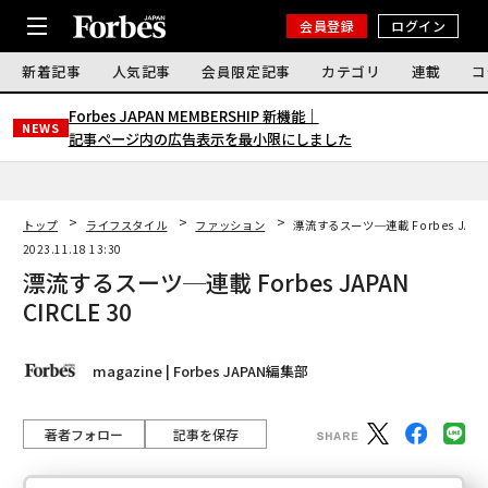
会員登録
ログイン
新着記事
人気記事
会員限定記事
カテゴリ
連載
コ
Forbes JAPAN MEMBERSHIP 新機能｜
NEWS
記事ページ内の広告表示を最小限にしました
トップ
ライフスタイル
ファッション
漂流するスーツ─連載 Forbes JAPAN 
2023.11.18 13:30
漂流するスーツ─連載 Forbes JAPAN
CIRCLE 30
magazine | Forbes JAPAN編集部
著者フォロー
記事を保存