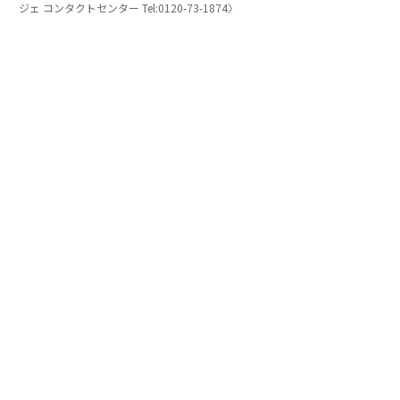
ジェ コンタクトセンター Tel:0120-73-1874〉
薄型の表現にもこだわる
薄型ウォッチの製造を通じて、ピアジェは時計技術を磨
いてきた。しかしいかなる時も美しさへの探求を忘れる
ことはない。「ピアジェ ポロ スケルトン」は、自動巻
き式の薄型ムーブメント、Cal.1200S1を搭載。厚さが2.
4㎜しかないムーブメントのプレートを美しくデザイン
しながらスケルトン化した。薄くて繊細なパーツを加工
し、しかも面取りや表面加工を施すことで、細部まで完
璧な美を作り上げる。しかも動力ゼンマイを巻き上げる
ためのマイクロローターが回転する様子が、表側からも
見えるというのも面白い。
薄型ウォッチは美しいだけでなく、技術的優位性を表現
する場でもある。ピアジェはスケルトン技法によって、
自らのアイデンティティを表現するのだ。