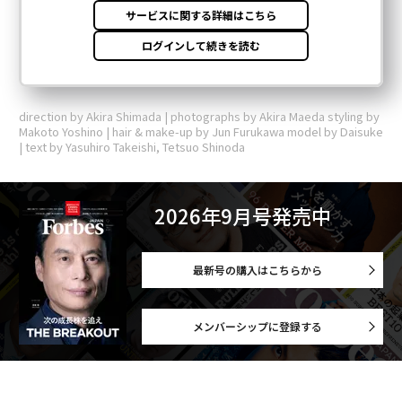
direction by Akira Shimada | photographs by Akira Maeda styling by
Makoto Yoshino | hair & make-up by Jun Furukawa model by Daisuke
| text by Yasuhiro Takeishi, Tetsuo Shinoda
2026年9月号発売中
最新号の購入はこちらから
メンバーシップに登録する