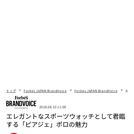
トップ
Forbes JAPAN BrandVoice
Forbes JAPAN BrandVoice
エレ
2026.08.10 11:00
エレガントなスポーツウォッチとして君臨
する「ピアジェ」ポロの魅力