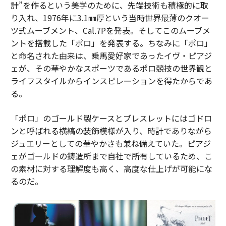
計”を作るという美学のために、先端技術も積極的に取
り入れ、1976年に3.1㎜厚という当時世界最薄のクオー
ツ式ムーブメント、Cal.7Pを発表。そしてこのムーブメ
ントを搭載した「ポロ」を発表する。ちなみに「ポロ」
と命名された由来は、乗馬愛好家であったイヴ・ピアジ
ェが、その華やかなスポーツであるポロ競技の世界観と
ライフスタイルからインスピレーションを得たからであ
る。
「ポロ」のゴールド製ケースとブレスレットにはゴドロ
ンと呼ばれる横縞の装飾模様が入り、時計でありながら
ジュエリーとしての華やかさも兼ね備えていた。ピアジ
ェがゴールドの鋳造所まで自社で所有しているため、こ
の素材に対する理解度も高く、高度な仕上げが可能にな
るのだ。