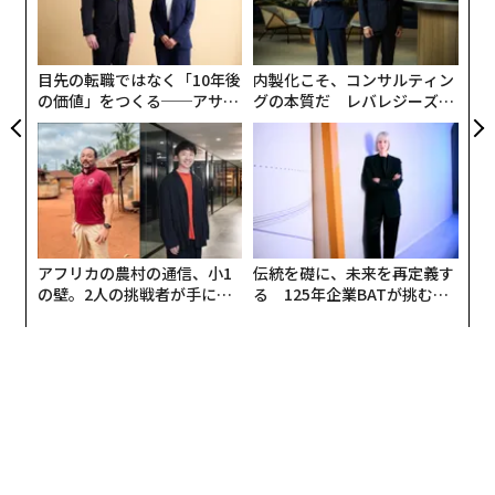
リア
ク
UM
た「
目先の転職ではなく「10年後
内製化こそ、コンサルティン
の価値」をつくる──アサイ
グの本質だ レバレジーズが
ンの長期伴走型支援とは
実践する、次世代ファームの
全貌
アフリカの農村の通信、小1
伝統を礎に、未来を再定義す
の壁。2人の挑戦者が手にし
る 125年企業BATが挑むス
た「次なる武器」
モークレスな未来