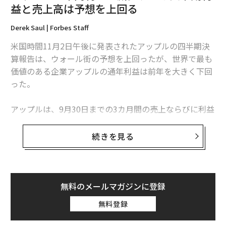
益と売上高は予想を上回る
Derek Saul | Forbes Staff
米国時間11月2日午後に発表されたアップルの四半期決
算報告は、ウォール街の予想を上回ったが、世界で最も
価値のある企業アップルの通年利益は前年を大きく下回
った。
アップルは、9月30日までの3カ月間の売上ならびに利益
で予測を上回った。金融データ会社FactSetによれば、
この期間の合計収益は895億ドル（約13兆5000億円）、
続きを見る
1株あたりの収益は1.47ドル（約221円）で、アナリスト
たちが事前に予測した893億ドル（約13兆4000億円）お
よび1.39ドル（約209円）をそれぞれ上回った。
無料のメールマガジンに登録
アップルは、iPhoneの売上438億ドル（予想も438億ド
無料登録
ル）を含む製品売上として672億ドル（予想は679億ド
ル、約10兆2000円）、収益性の高いサービス部門の売上