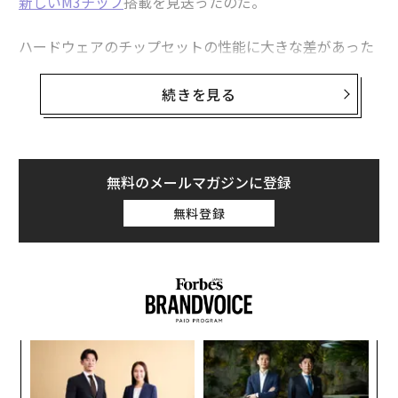
新しいM3チップ
搭載を見送ったのだ。
ハードウェアのチップセットの性能に大きな差があった
頃は話はもっと簡単だった。インテル搭載のMacBook A
irとMacBook Proノートブックの間には、はっきりとし
続きを見る
た差があった。MacBook AirよりもMacBook Proの方が
高いことを考えれば、その差は歴然だった。
だがAppleシリコンの場合はそうではなかった。Proチッ
無料のメールマガジンに登録
プセットとMaxチップセットは、それぞれの無印M1、M
無料登録
2、M3チップセットよりも高いパワーとパフォーマンス
を提供し続けているが、無印チップセットのMacBook A
irでも大多数のMacユーザーのニーズを満たすことがで
きるほど、性能のベースラインは引き上げられた。
〈7
ャ
ト
革