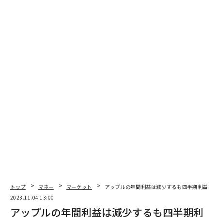
アップル、M3チップ搭載のMacBook ProとiMacを発表
アップル、8月の決算以降で時価総額46兆円失う
新iOSで「ひと目でたどり着く」機能進化、iPhoneのウィジェットが便利
に
クック「何年も前から生成AIに取り組んできた」、iPhone 16は大きく変わ
る？
タグ：
Apple/アップル
Mac
パソコン
advertisement
トップ
マネー
マーケット
アップルの年間利益は減少するも四半期利益と
2023.11.04 13:00
アップルの年間利益は減少するも四半期利