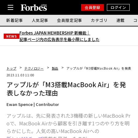
会員登録
ログイン
新着記事
人気記事
会員限定記事
カテゴリ
連載
コ
Forbes JAPAN MEMBERSHIP 新機能｜
NEWS
記事ページ内の広告表示を最小限にしました
トップ
テクノロジー
製品
アップルが「M3搭載MacBook Air」を発表し
2023.11.03 11:00
アップルが「M3搭載MacBook Air」を発
表しなかった理由
Ewan Spence | Contributor
アップルは、先に発表された3機種の新しいMacBook Pr
oで、MacBook Airから顧客を引き離す1つのやり方を明
らかにした。人気の高いMacBook Airへの