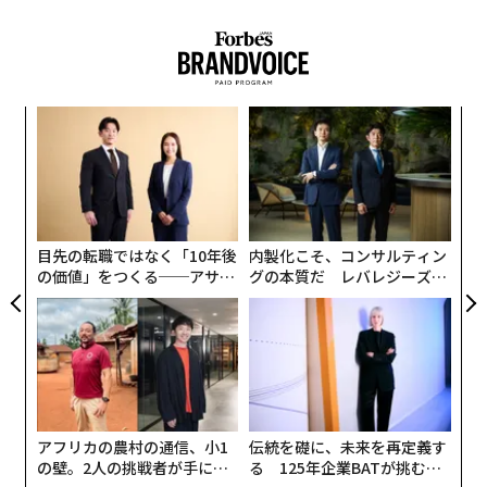
として223億ドル（予想214億ドル）を計上した。
〈7
ャ
ト
革
リア
ク
UM
た「
目先の転職ではなく「10年後
内製化こそ、コンサルティン
の価値」をつくる──アサイ
グの本質だ レバレジーズが
ンの長期伴走型支援とは
実践する、次世代ファームの
全貌
アフリカの農村の通信、小1
伝統を礎に、未来を再定義す
の壁。2人の挑戦者が手にし
る 125年企業BATが挑むス