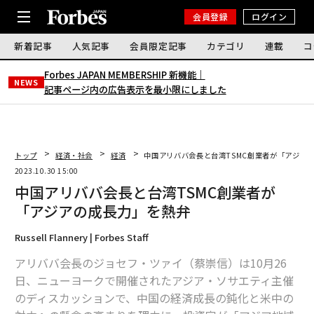
会員登録
ログイン
新着記事
人気記事
会員限定記事
カテゴリ
連載
コ
Forbes JAPAN MEMBERSHIP 新機能｜
NEWS
記事ページ内の広告表示を最小限にしました
トップ
経済・社会
経済
中国アリババ会長と台湾TSMC創業者が「アジア
2023.10.30 15:00
中国アリババ会長と台湾TSMC創業者が
「アジアの成長力」を熱弁
Russell Flannery | Forbes Staff
アリババ会長のジョセフ・ツァイ（蔡崇信）は10月26
日、ニューヨークで開催されたアジア・ソサエティ主催
のディスカッションで、中国の経済成長の鈍化と米中の