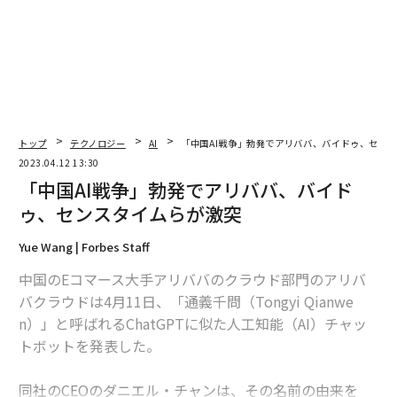
トップ
テクノロジー
AI
「中国AI戦争」勃発でアリババ、バイドゥ、セン
2023.04.12 13:30
「中国AI戦争」勃発でアリババ、バイド
ゥ、センスタイムらが激突
Yue Wang | Forbes Staff
中国のEコマース大手アリババのクラウド部門のアリバ
バクラウドは4月11日、「通義千問（Tongyi Qianwe
n）」と呼ばれるChatGPTに似た人工知能（AI）チャッ
トボットを発表した。
同社のCEOのダニエル・チャンは、その名前の由来を