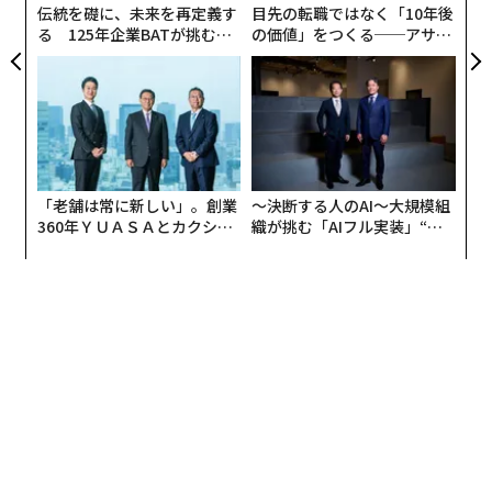
伝統を礎に、未来を再定義す
目先の転職ではなく「10年後
る 125年企業BATが挑むス
の価値」をつくる──アサイ
モークレスな未来
ンの長期伴走型支援とは
「老舗は常に新しい」。創業
〜決断する人のAI〜大規模組
360年ＹＵＡＳＡとカクシン
織が挑む「AIフル実装」“使
CEO田尻望が語る、AIを超え
う”企業から“動く”企業へ【N
る人の価値
TTドコモビジネス×PwC】