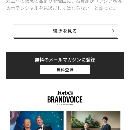
対立への懸念の高まりを理由に、投資家が「アジア地域
のポテンシャルを見過ごしてはならない」と語った。
「アジアはとても大きな場所ですが、そこで暮らす人々
の多くは勤勉で、非常に高いレベルの教育を受けている
続きを見る
点で共通しています。私が投資家に尋ねたいのは、あな
た方はアジアが衰退していくことに賭けたいのですかと
いうことです」と、ツァイは述べた。
無料のメールマガジンに登録
「中国では経済の減速が見られますが、勤勉な人々や新
無料登録
たなテクノロジーに取り組む人々が数多くいます。アジ
アはまだ非常にダイナミックな場所なのです」
創業
挑
シン
よっ
超え
PA
〈7