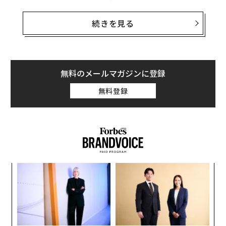
「千の質問から得られる真実」と説明し、AIベースの大
規模言語モデルが、アリババのすべての製品に統合され
続きを見る
る予定だと語った。
プレスリリースによると、このボットはまずアリババの
Slackに似た社内コミュニケーションツールのDingTalk
無料のメールマガジンに登録
で展開され、メールの下書きや会議メモの要約といった
無料登録
タスクに活用される。さらに、スマートスピーカーのT
mall Genie（天猫精霊）では、料理のレシピや旅行のヒ
ントを提供するなど、新たなインタラクティブ機能の統
合に利用される予定という。
るか
ア
、く
の
た
「
左右
T
日