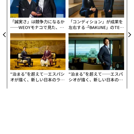
ャ
ト
リア
「誠実さ」は競争力になるか
「コンディション」が成果を
UM
──WEOYモナコで見た、く
左右する――「BAKUNE」のTEN
ら寿司の経営哲学
TIALが支える「挑戦者の明
日」
“泊まる”を超えて─エスパシ
“泊まる”を超えて──エスパ
オが描く、新しい日本のラグ
シオが描く、新しい日本のラ
ジュアリー（中編）
グジュアリー（前編）