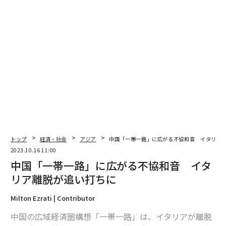
翻訳＝溝口慈子
2026年9月号発売中
最新号の購入はこちらから
トップ
経済・社会
アジア
中国「一帯一路」に広がる不協和音 イタリア
2023.10.16 11:00
メンバーシップに登録する
中国「一帯一路」に広がる不協和音 イタ
リア離脱が追い打ちに
Milton Ezrati | Contributor
中国の広域経済圏構想「一帯一路」は、イタリアが離脱
関連記事