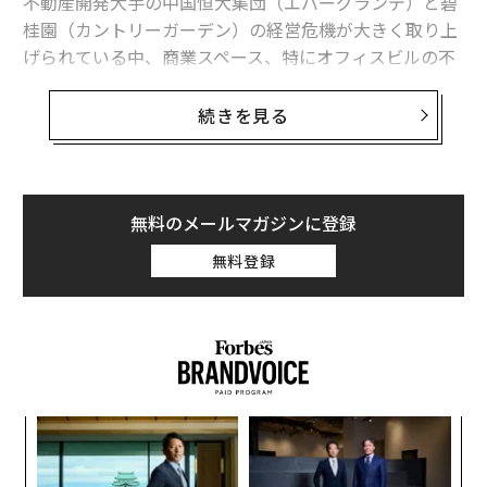
不動産開発大手の中国恒大集団（エバーグランデ）と碧
桂園（カントリーガーデン）の経営危機が大きく取り上
げられている中、商業スペース、特にオフィスビルの不
振が明るみに出ている。空室率は上昇し、賃料は下落。
この問題はさらに悪化する可能性が高く、経済を成長路
続きを見る
線に戻そうとする中国政府の取り組みを妨げる新たな要
素となっている。
中国政府は、住宅開発のようにオフィスビルの建設を
無料のメールマガジンに登録
大々的に促進していない。商業用不動産の問題は、住宅
無料登録
用に見られるような建設のし過ぎから生じているわけで
はない。だが、それでも問題はある。過剰な建設と債務
の代わりに、商業用不動産は新型コロナウイルス流行に
よるロックダウン（都市封鎖）と隔離措置の影響に悩ま
され続けている。
るか
「
、く
左右
T
“