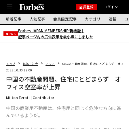
会員登録
ログイン
新着記事
人気記事
会員限定記事
カテゴリ
連載
コ
Forbes JAPAN MEMBERSHIP 新機能｜
NEWS
記事ページ内の広告表示を最小限にしました
トップ
経済・社会
アジア
中国の不動産問題、住宅にとどまらず オフィ
2023.10.30 12:00
中国の不動産問題、住宅にとどまらず オ
フィス空室率が上昇
Milton Ezrati | Contributor
中国の商業用不動産は、住宅用と同じく危険な方向に進
んでいるようだ。