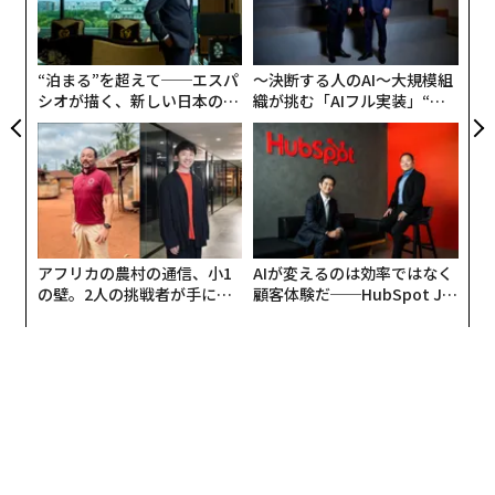
日
オ
ジ
“泊まる”を超えて──エスパ
〜決断する人のAI〜大規模組
シオが描く、新しい日本のラ
織が挑む「AIフル実装」“使
グジュアリー（前編）
う”企業から“動く”企業へ【N
TTドコモビジネス×PwC】
アフリカの農村の通信、小1
AIが変えるのは効率ではなく
の壁。2人の挑戦者が手にし
顧客体験だ──HubSpot Ja
た「次なる武器」
panが語る「Grow Better」
な組織のつくり方