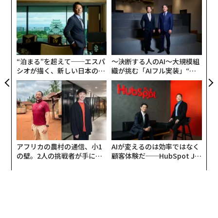
るか
「
に中国と交わした一帯一路に関する覚書は2024年に自動
、く
左右
的に更新される。一方、離脱をすれば、一帯一路は主要
T
“
7カ国（G7）で唯一の参加国を失う。そして、こちらの
日
オ
ほうが可能性は高い。
ジ
“泊まる”を超えて──エスパ
〜決断する人のAI〜大規模組
シオが描く、新しい日本のラ
織が挑む「AIフル実装」“使
グジュアリー（前編）
う”企業から“動く”企業へ【N
TTドコモビジネス×PwC】
アフリカの農村の通信、小1
AIが変えるのは効率ではなく
の壁。2人の挑戦者が手にし
顧客体験だ──HubSpot Ja
た「次なる武器」
panが語る「Grow Better」
な組織のつくり方