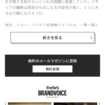
を示唆する前からいくつもの困難に直面していた。イタ
中国恒大の創設者に「犯罪」の疑い 当局が捜査
リアの離脱は現実のものになる可能性が高く、とくに大
きな打撃になりそうだ。
中国「一帯一路」に広がる不協和音 イタリア離脱が追い打ちに
他方、ジョー・バイデン米政権とインドは、一帯一路と
存亡の危機に立つ「中国モデル」 対応誤れば共産党の正統性危うく
競合する構想を発表した。アジアと中東、欧州を鉄路や
海路で結ぶ「経済回廊」の整備をめざすものである。中
中国経済が失速 調達の信頼低下で貿易が激減
続きを見る
国の習近平国家主席は2017年の「一帯一路フォーラム」
中国で若者の失業問題が深刻化 大卒者が適切な仕事見つけられず
で、一帯一路を「世紀のプロジェクト」と呼んでいた
が、一帯一路をテコに経済的・外交的影響力を広げよう
タグ：
不動産
中国
北京
とする中国の取り組みは、そんな野心的な目標からほど
無料のメールマガジンに登録
遠い状態にあるように見える。
無料登録
イタリアのジョルジャ・メローニ首相は、先ごろインド
advertisement
で開かれた20カ国・地域（G20）首脳会議の記者会見
で、一帯一路からの離脱は最終的に決まったわけではな
いと説明している。正式な離脱表明の期限は12月となっ
ており、もし離脱を表明しなければ、イタリアが2019年