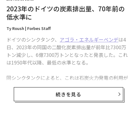
2023年のドイツの炭素排出量、70年前の
低水準に
Ty Roush | Forbes Staff
ドイツのシンクタンク、
アゴラ・エネルギーベンデ
は4
日、2023年の同国の二酸化炭素排出量が前年比7300万
トン減少し、6億7300万トンとなったと発表した。これ
は1950年代以降、最低の水準となる。
同シンクタンクによると、これは石炭火力発電の利用が
縮小したことによるもので、その結果、炭素排出量は44
00万トン減少した。資源価格の上昇と金利の引き上げに
続きを見る
より「エネルギー多消費型企業」の生産が減少したた
め、昨年は産業界の炭素排出量も大幅に減少した。だ
が、アゴラは炭素排出量の急激な減少は、恐らく持続可
能ではないと指摘している。例えば、ドイツ経済が安定
無料のメールマガジンに登録
して炭素排出が再び増加に転じる場合や、同国の産業界
無料登録