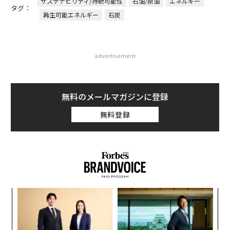
サステナビリティ/持続可能性
石油/原油
エネルギー
タグ：
再生可能エネルギー
石炭
advertisement
無料のメールマガジンに登録
無料登録
義す
〜
むス
金
個
な
ェ