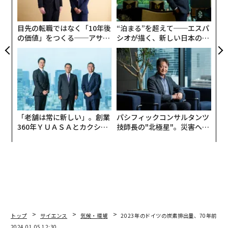
術
た
ア
目先の転職ではなく「10年後
“泊まる”を超えて──エスパ
の価値」をつくる──アサイ
シオが描く、新しい日本のラ
ンの長期伴走型支援とは
グジュアリー（前編）
「老舗は常に新しい」。創業
パシフィックコンサルタンツ
360年ＹＵＡＳＡとカクシン
技師長の"北極星"。災害への
CEO田尻望が語る、AIを超え
無力感を乗り越え見つけた、
る人の価値
防災一筋20年の答え
トップ
サイエンス
気候・環境
2023年のドイツの炭素排出量、70年前の
2024.01.05 12:30