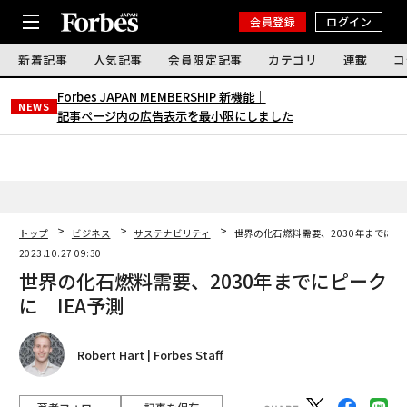
会員登録
ログイン
新着記事
人気記事
会員限定記事
カテゴリ
連載
コ
Forbes JAPAN MEMBERSHIP 新機能｜
NEWS
記事ページ内の広告表示を最小限にしました
トップ
ビジネス
サステナビリティ
世界の化石燃料需要、2030年までにピ
2023.10.27 09:30
世界の化石燃料需要、2030年までにピーク
に IEA予測
Robert Hart | Forbes Staff