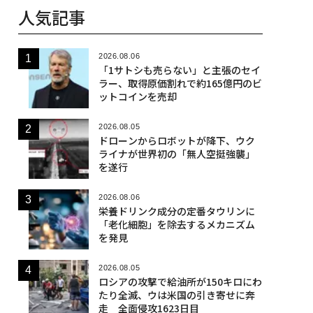
人気記事
2026.08.06
「1サトシも売らない」と主張のセイ
ラー、取得原価割れで約165億円のビ
ットコインを売却
2026.08.05
ドローンからロボットが降下、ウク
ライナが世界初の「無人空挺強襲」
を遂行
2026.08.06
栄養ドリンク成分の定番タウリンに
「老化細胞」を除去するメカニズム
を発見
2026.08.05
ロシアの攻撃で給油所が150キロにわ
たり全滅、ウは米国の引き寄せに奔
走 全面侵攻1623日目