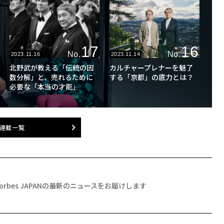
17
16
No.
No.
2023.11.16
2023.11.14
北野武が教える「伝統の因
カルチャープレナーを魅了
数分解」と、売れるために
する「京都」の底力とは？
必要な「本当の才能」
連載一覧
Forbes JAPANの最新のニュースをお届けします