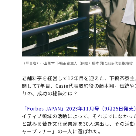
（写真右）小山薫堂 下鴨茶寮主人（同左）藤本 翔 Casie 代表取締役
老舗料亭を経営して12年目を迎えた、下鴨茶寮
開して7年目、Casie代表取締役の藤本翔。伝
りの、成功の秘訣とは？
「Forbes JAPAN」2023年11月号（9月25日発売
イティブ領域の活動によって、それまでになかっ
と試みる若き文化起業家を30人選出し、その活
ャープレナー」の一人に選ばれた。