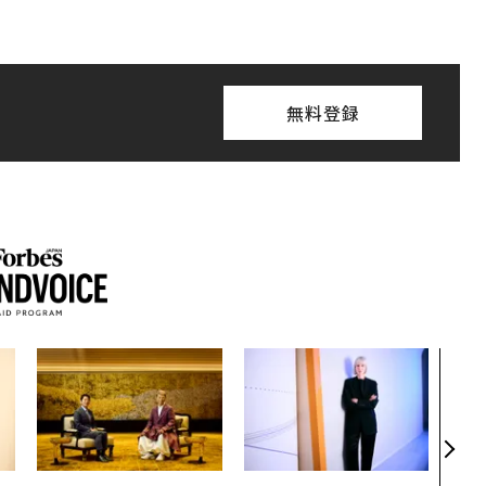
無料登録
パシ
ンツ
災害
え見
年の