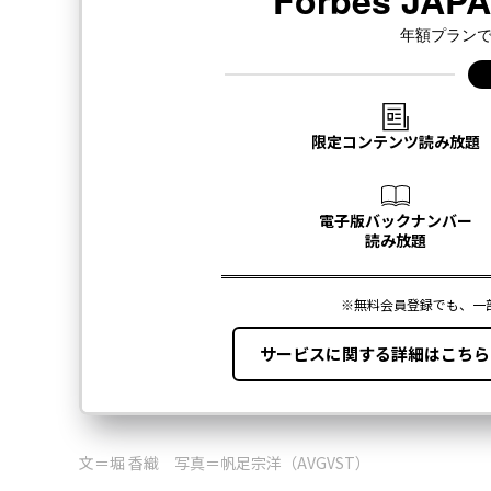
文＝堀 香織 写真＝帆足宗洋（AVGVST）