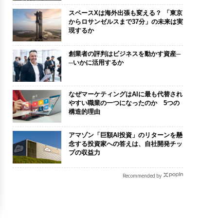
スペースXは海外出張も変える？ 「東京
からロサンゼルスまで37分」の未来は実
現するか
創業者の評判はビジネスを動かす資産─
─いかに活用するか
なぜマーケティングはAIに最も代替され
やすい職業の一つになったのか 5つの
構造的理由
アマゾン「巨額AI投資」のリターンを懸
念する投資家への答えは、自社開発チッ
プの収益力
Recommended by