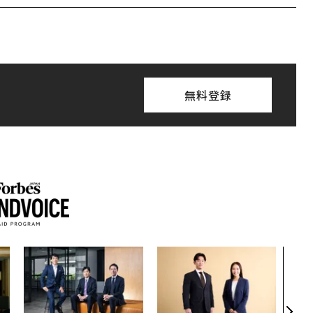
無料登録
〜決
模組
装」
く”