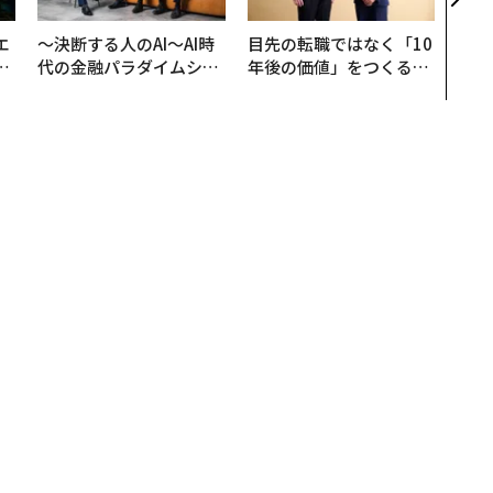
ビジ
エ
〜決断する人のAI〜AI時
目先の転職ではなく「10
い
代の金融パラダイムシフ
年後の価値」をつくる─
ト、「超個別化」の核心
─アサインの長期伴走型
【MUFG×ウェルスナビ
支援とは
×PwC】
EOとして成功しないのか？
Oとして成功しないのか？