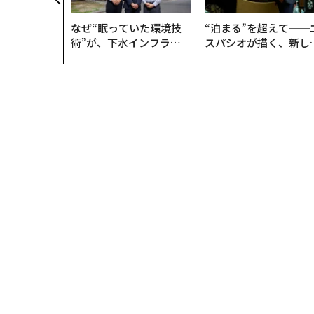
なぜ“眠っていた環境技
“泊まる”を超えて──
術”が、下水インフラを
スパシオが描く、新し
変えたのか──産総研×
日本のラグジュアリー
月島JFEアクアソリュー
（前編）
ションの10年
トップ
ビジネス
CEOs
サイコパスでなければC
CEOs
2023.07.01 09:00
サイコパスでなければCE