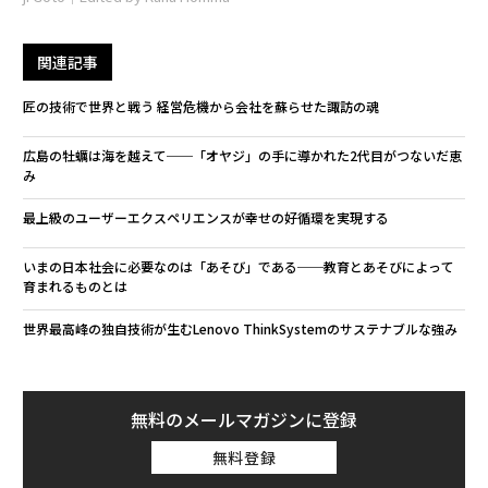
関連記事
匠の技術で世界と戦う 経営危機から会社を蘇らせた諏訪の魂
広島の牡蠣は海を越えて──「オヤジ」の手に導かれた2代目がつないだ恵
み
最上級のユーザーエクスペリエンスが幸せの好循環を実現する
いまの日本社会に必要なのは「あそび」である──教育とあそびによって
育まれるものとは
世界最高峰の独自技術が生むLenovo ThinkSystemのサステナブルな強み
無料のメールマガジンに登録
無料登録