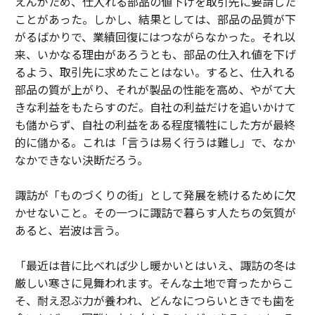
えんがため、仕入れる部品の値下げを取引先に要請した
ことがあった。しかし、結果としては、部品の品質が下
がるばかりで、業績回復にはつながらなかった。それ以
来、いかなる理由があろうとも、部品の仕入れ値を下げ
るよう、取引先に求めたことはない。すると、仕入れる
部品の質が上がり、それが製品の性能を高め、やがて大
きな利益をもたらすのだ。自社の利益だけを追いかけて
も儲からず、自社の利益をある程度犠牲にした方が最終
的に儲かる。これは「言うは易く行うは難し」で、なか
なかできない決断だろう。
諏訪が「ものづくりの街」として発展を続けるために欠
かせないこと。その一つに諏訪で暮らす人たちの気質が
あると、岩波は言う。
「最近は昔に比べれば少し暖かいとはいえ、諏訪の冬は
厳しい寒さに見舞われます。そんな土地で育ったからこ
そ、耐え忍ぶ力が養われ、どんなにつらいときでも歯を