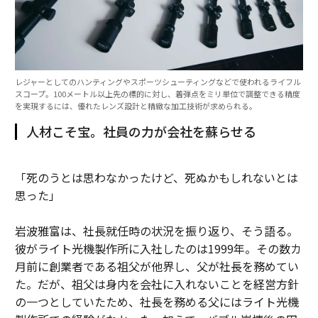
レジャーとしてのハンティングやスポーツシューティングなどで使われるライフル
スコープ。100メートル以上先の標的に対し、着弾点をミリ単位で調整できる精度
を実現するには、優れたレンズ設計と精緻な加工技術が求められる。
人材こそ宝。社員の力が会社を蘇らせる
「死のうとは思わなかったけど、死ぬかもしれないとは
思った」
岩波雅富は、社長就任時の状況を振り返り、そう語る。
彼がライト光機製作所に入社したのは1999年。その数カ
月前に創業者である祖父が他界し、父が社長を務めてい
た。だが、祖父は身内を会社に入れないことを経営方針
の一つとしていたため、社長を務める父にはライト光機