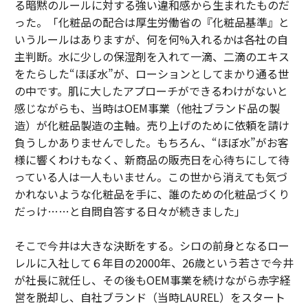
る暗黙のルールに対する強い違和感から生まれたものだ
った。「化粧品の配合は厚生労働省の『化粧品基準』と
いうルールはありますが、何を何%入れるかは各社の自
主判断。水に少しの保湿剤を入れて一滴、二滴のエキス
をたらした“ほぼ水”が、ローションとしてまかり通る世
の中です。肌に大したアプローチができるわけがないと
感じながらも、当時はOEM事業（他社ブランド品の製
造）が化粧品製造の主軸。売り上げのために依頼を請け
負うしかありませんでした。もちろん、“ほぼ水”がお客
様に響くわけもなく、新商品の販売日を心待ちにして待
っている人は一人もいません。この世から消えても気づ
かれないような化粧品を手に、誰のための化粧品づくり
だっけ……と自問自答する日々が続きました」
そこで今井は大きな決断をする。シロの前身となるロー
レルに入社して６年目の2000年、26歳という若さで今井
が社長に就任し、その後もOEM事業を続けながら赤字経
営を脱却し、自社ブランド（当時LAUREL）をスタート