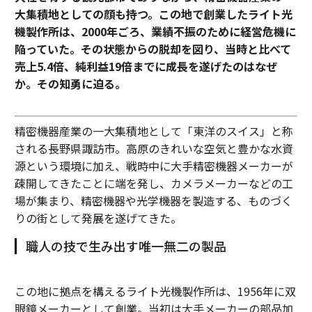
大集積地としての顔も持つ。この地で創業したライト光
機製作所は、2000年ごろ、業績不振のために経営危機に
陥っていた。その状態からの脱却を図り、当時と比べて
売上5.4倍、純利益19倍までに成長を遂げたのはなぜ
か。その知勇に迫る。
精密機器産業の一大集積地として「東洋のスイス」と称
される長野県諏訪市。高原のきれいな空気と豊かな水資
源という環境に加え、戦時中に大手精密機器メーカーが
疎開してきたことに端を発し、カメラメーカーなどの工
場が集まり、精密機器や光学機器を製造する、ものづく
りの街として発展を遂げてきた。
職人の技で生み出す唯一無二の製品
この地に拠点を構えるライト光機製作所は、1956年に双
眼鏡メーカーとして創業。当初は大手メーカーの部品加