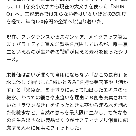
り、ロゴを英小文字から現在の大文字を使った「SHIR
O」へ。美容業界では知らない者はいないほどの認知度
を経て、年商150億円の企業へと辿り着いた。
現在、フレグランスからスキンケア、メイクアップ製品
までバラエティに富んだ製品を展開しているが、唯一無
二といえるのが生産者の“顔”が見える素材を使ったシリ
ーズ。
栄養価は高いが硬くて食用にならない「がごめ昆布」を
水に浸して抽出した“強いとろみ”を持つ美容液や「酒か
す」と「米ぬか」を手搾りによって抽出したエキスの化
粧水、かつては細さや虫食いを理由に８割も廃棄されて
いた「ラワンぶき」を切ったときに茎から滴る水を詰め
た化粧水など、自然の恵みを最大限に生かし、むだなも
のを生み出さない製品づくりがサスティナブル消費に配
慮する人々に見事にフィットした。