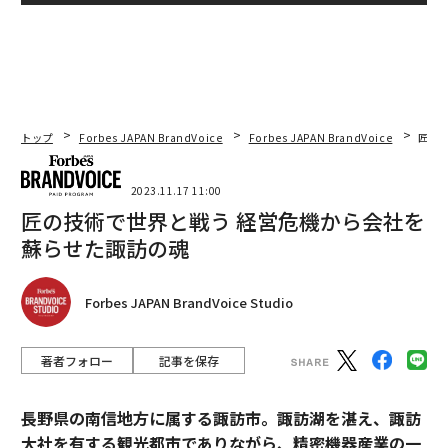
トップ
Forbes JAPAN BrandVoice
Forbes JAPAN BrandVoice
匠の
2023.11.17 11:00
匠の技術で世界と戦う 経営危機から会社を
蘇らせた諏訪の魂
Forbes JAPAN BrandVoice Studio
著者フォロー
記事を保存
長野県の南信地方に属する諏訪市。諏訪湖を湛え、諏訪
大社を有する観光都市でありながら、精密機器産業の一