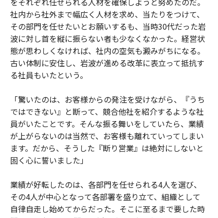
をそれぞれ任せられる人材を確保しようと努めたのだ。
社内から社外まで幅広く人材を求め、当たりをつけて、
その部門を任せたいとお願いするも、当時30代だった岩
波に対し首を縦に振らない者も少なくなかった。経営状
態が思わしくなければ、社内の空気も澱みがちになる。
古い体制に安住し、岩波が進める改革に表立って抵抗す
る社員もいたという。
「驚いたのは、お客様からの発注を受けながら、『うち
ではできない』と断って、競合他社を紹介するような社
員がいたことです。そんな振る舞いをしていたら、業績
が上がらないのは当然で、お客様も離れていってしまい
ます。だから、そうした『断り営業』は絶対にしないと
固く心に誓いました」
業績が好転したのは、各部門を任せられる4人を選び、
その4人が中心となって各部署を盛り立て、組織として
自律自走し始めてからだった。そこに至るまで要した時