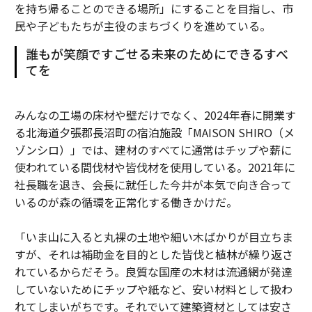
を持ち帰ることのできる場所」にすることを目指し、市
民や子どもたちが主役のまちづくりを進めている。
誰もが笑顔ですごせる未来のためにできるすべ
てを
みんなの工場の床材や壁だけでなく、2024年春に開業す
る北海道夕張郡長沼町の宿泊施設「MAISON SHIRO（メ
ゾンシロ）」では、建材のすべてに通常はチップや薪に
使われている間伐材や皆伐材を使用している。2021年に
社長職を退き、会長に就任した今井が本気で向き合って
いるのが森の循環を正常化する働きかけだ。
「いま山に入ると丸裸の土地や細い木ばかりが目立ちま
すが、それは補助金を目的とした皆伐と植林が繰り返さ
れているからだそう。良質な国産の木材は流通網が発達
していないためにチップや紙など、安い材料として扱わ
れてしまいがちです。それでいて建築資材としては安さ