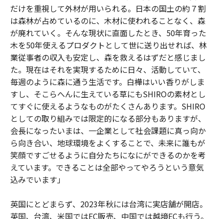
だけを重視して外材が用いられる。日本の国土の約７割
は森林が占めているのに、木材に使われることなく、森
が廃れていく。そんな現状に直面したとき、50年育った
木を50年使えるプロダクトとして世に送り出せれば、林
業従事者の収入も安定し、森を救えるはずだと感じまし
た。現在はそれを実現するために日々、活動していて、
毎週のように森に通う生活です。白樺はいい香りがしま
すし、そこらへんに生えている草にもSHIROの素材とし
てすぐに使えるようなものがたくさんあります。SHIRO
としての取り組みでは限定的になる部分もありますが、
会長になったいまは、一企業として社会課題に真っ向か
ら向き合い、地球環境をよくすることで、未来に誰もが
笑顔ですごせるように自分たちになにができるのかを考
えています。できることは全部やってやろうという意気
込みでいます」
英国にとどまらず、2023年秋には台湾に実店舗が開店。
英国、台湾、米国ではEC販売、中国では越境ECも行う。