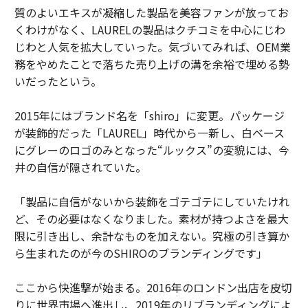
質のよいエキスが凝縮した製品を美容ファンが放ってお
くわけがなく、LAURELの製品はクチコミを中心にじわ
じわと人気を拡大していった。気づいてみれば、OEM業
務をやめたことで落ちた売り上げの溝を余裕で埋める勢
いだったという。
2015年にはブランド名を「shiro」に変更。パッケージ
が装飾的だった「LAUREL」時代から一新し、白ベース
にグレーのロゴのみとなった“ルックス”の変貌には、今
井の自信が隠されていた。
「製品に自信がないから装飾をゴテゴテにしていたけれ
ど、その必要はなくなりました。素材が持つよさを最大
限に引き出し、余計なものを加えない。究極の引き算か
ら生まれたのが今のSHIROのブランディングです」
ここから快進撃が始まる。2016年のロンドン出店を皮切
りに世界市場へ進出し、2019年のリブランディングによ