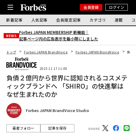
会員登録
ログイン
新着記事
人気記事
会員限定記事
カテゴリ
連載
コ
Forbes JAPAN MEMBERSHIP 新機能｜
NEWS
記事ページ内の広告表示を最小限にしました
トップ
Forbes JAPAN BrandVoice
Forbes JAPAN BrandVoice
負債
2023.11.17 11:00
負債２億円から世界に認知されるコスメテ
ィックブランドへ 「SHIRO」の快進撃は
なぜ生まれたのか
Forbes JAPAN BrandVoice Studio
著者フォロー
記事を保存