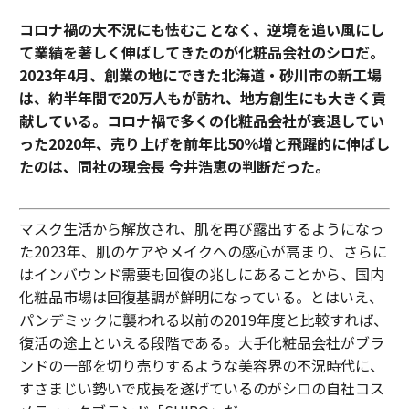
コロナ禍の大不況にも怯むことなく、逆境を追い風にし
て業績を著しく伸ばしてきたのが化粧品会社のシロだ。
2023年4月、創業の地にできた北海道・砂川市の新工場
は、約半年間で20万人もが訪れ、地方創生にも大きく貢
献している。コロナ禍で多くの化粧品会社が衰退してい
った2020年、売り上げを前年比50％増と飛躍的に伸ばし
たのは、同社の現会長 今井浩恵の判断だった。
マスク生活から解放され、肌を再び露出するようになっ
た2023年、肌のケアやメイクへの感心が高まり、さらに
はインバウンド需要も回復の兆しにあることから、国内
化粧品市場は回復基調が鮮明になっている。とはいえ、
パンデミックに襲われる以前の2019年度と比較すれば、
復活の途上といえる段階である。大手化粧品会社がブラ
ンドの一部を切り売りするような美容界の不況時代に、
すさまじい勢いで成長を遂げているのがシロの自社コス