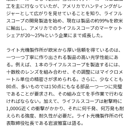
工を主に行なっていたが、アメリカでハンティングがレ
ジャーとして広がりを見せていることを知り、ライフル
スコープの開発製造を始め、現在は製品の約99%を欧米
に輸出し、アメリカでのライフルスコープのマーケット
シェアが20〜25%という企業にまで成長した。
ライト光機製作所が欧米から厚い信頼を得ているのは、
一つ一つ丁寧に作り出される製品の高い光学性能にあ
る。例えば、１本のライフルスコープを製造するには、
十数枚のレンズを組み合わせ、その調整にはマイクロメ
ートル単位の精密さが求められる。さらに、少なくとも
80点、多いものでは150点にもなる部品一つ一つに完璧
であることが要求され、その組み立てを手作業で行わな
ければならない。加えて、ライフルスコープは射撃時に
1,000G近くの衝撃がかかり、それに何千発、何万発も耐
えられる強度、耐久性が必要だ。ライト光機製作所の代
表取締役社長である岩波雅富は語る。