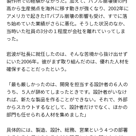
製作所での経験がなかった。加えて、バブル崩壊後の円
高から生産拠点を海外に移す動きが強くなり、2002年に
アメリカで起きたITバブル崩壊の影響も受け、すでに落
ち始めていた業績がさらに悪化。そうした状況のなか、
当時いた社員の3分の１程度が会社を離れていってしま
った。
岩波が社長に就任したのは、そんな苦境から抜け出せず
にいた2006年。彼がまず取り組んだのは、優れた人材を
確保することだったという。
「最も厳しかったのは、開発を担当する設計者の６人の
うち、５人が辞めてしまったときです。設計者がいなけ
れば、新たな製品を作ることができない。それで、外部
からスカウトするなどして、設計者だけでなく、ほかの
部門も任せられる人材を集めました」
具体的には、製造、設計、総務、営業という４つの部署