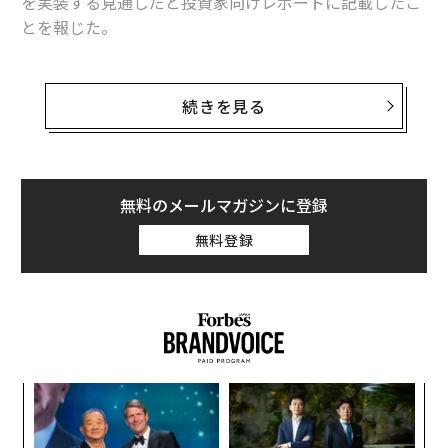
を実装する見通しだと投資家向けレポートに記載したこ
とを報じた。
アップルは、その試みに備えてすでに大規模な人工知能
（AI）サーバーを構築し、クラウドベースのAIと、端末
続きを見る
内でのデータ処理をサポートする「エッジAI」を提供す
る予定だとプーは述べている。
この動きは、アップルが今後の数カ月間、新たなAI機能
無料のメールマガジンに登録
をテストした後に、2024年6月の世界開発者会議（WWD
無料登録
C）で新たなAIコンポーネントを発表することを示唆し
ている。この時点で同社は、iOS 18をパブリックベータ
テスト版に移行させ、9月のiPhone 16シリーズの発表が
それに続くと予想される。
ナ併
A
k」
顧客
ック
pa
目