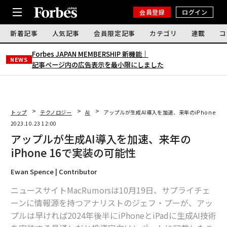
会員登録
ログイン
新着記事
人気記事
会員限定記事
カテゴリ
連載
コ
Forbes JAPAN MEMBERSHIP 新機能｜
NEWS
記事ページ内の広告表示を最小限にしました
トップ
テクノロジー
AI
アップルが生成AI導入を加速、来年のiPhone 1
2023.10.23 12:00
アップルが生成AI導入を加速、来年の
iPhone 16で実装の可能性
Ewan Spence | Contributor
ニュースサイトMacRumorsは10月19日、サプライチェ
ーンに情報源を持つアナリストのジェフ・プーが、アッ
プルは早ければ2024年後半にiPhoneとiPadに生成AI技術