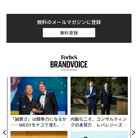
を継承する。たとえば、発売されたばかりのiPhone 15
ProとiPhone 15 Pro Maxは、アップルのA17 Proチップ
を搭載している。一方、iPhone 15とiPhone 15 Plus
無料のメールマガジンに登録
は、昨年のiPhone 14 Proで初めて採用されたApple A16
無料登録
Bionicプロセッサを搭載している。
つまり、通常モデルのiPhoneは「おさがり」のチップを
受け継ぐことになる。だがこれは悪い話ではない。アッ
プルのチップは非常に高速なので、たとえ1年前のもの
でもすばらしい処理能力を発揮するからだ。つまり、iP
ナ併
A
hone 15はいずれにせよ高速なスマートフォンだという
k」
顧客
ことだ。
ック
pa
目
由
な
の
ン
「誠実さ」は競争力になるか
内製化こそ、コンサルティン
──WEOYモナコで見た、く
グの本質だ レバレジーズが
ら寿司の経営哲学
実践する、次世代ファームの
全貌