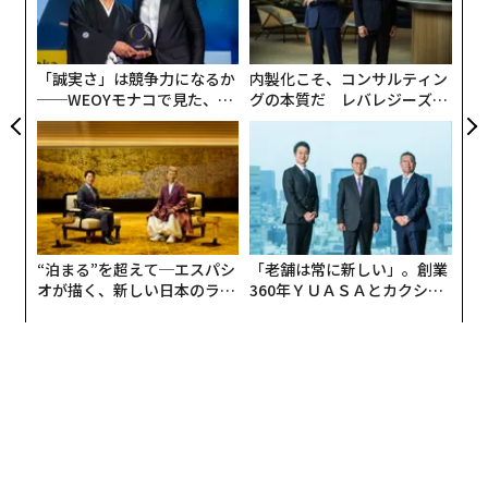
由
な
の
ン
「誠実さ」は競争力になるか
内製化こそ、コンサルティン
──WEOYモナコで見た、く
グの本質だ レバレジーズが
ら寿司の経営哲学
実践する、次世代ファームの
全貌
“泊まる”を超えて─エスパシ
「老舗は常に新しい」。創業
オが描く、新しい日本のラグ
360年ＹＵＡＳＡとカクシン
ジュアリー（中編）
CEO田尻望が語る、AIを超え
る人の価値