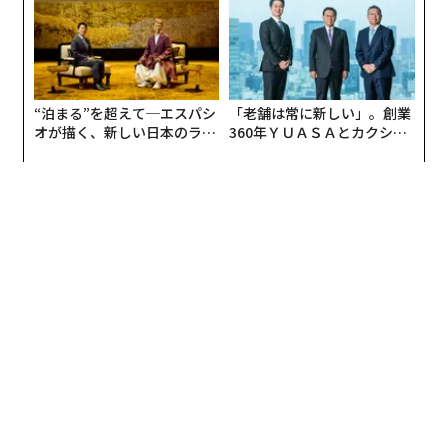
“泊まる”を超えて─エスパシ
「老舗は常に新しい」。創業
オが描く、新しい日本のラグ
360年ＹＵＡＳＡとカクシン
ジュアリー（中編）
CEO田尻望が語る、AIを超え
る人の価値