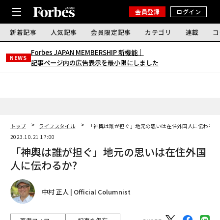
会員登録
ログイン
新着記事
人気記事
会員限定記事
カテゴリ
連載
コ
Forbes JAPAN MEMBERSHIP 新機能｜
NEWS
記事ページ内の広告表示を最小限にしました
トップ
ライフスタイル
「神輿は誰が担ぐ」地元の思いは在住外国人に伝わるか
2023.10.21 17:00
「神輿は誰が担ぐ」地元の思いは在住外国
人に伝わるか?
中村 正人 | Official Columnist