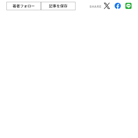
を紹介した。
advertisement
筆者も登壇者の1人として話をしたが、テーマは「池袋
はいかにして『ガチ中華』の街となったか」であった。
実は、筆者は学生時代から池袋と縁があり、今日からみ
るとプレ「ガチ中華」の時代とでもいうべきこの街の19
80年代から現在に至るまでの変遷を観察してきた。その
ことを学生たちに話そうと思ったのだ。
中心は大久保界隈から西池袋へ
1980年代、当時、大学で都市社会学を専攻していた筆者
の地域社会調査の舞台は、豊島区東池袋の4丁目と5丁目
だった。
山手線内側に位置する東池袋は、戦前期には都心からし