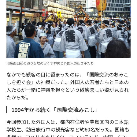
池袋西口前の通りを埋め尽くす神輿と外国人の担ぎ手たち
なかでも観客の目に留まったのは、「国際交流のおみこ
しを担ぐ会」の神輿だった。外国人の若者たちと日本の
人たちが一緒に神輿を担ぐという微笑ましい姿が見られ
たからだ。
1994年から続く「国際交流みこし」
今回参加した外国人は、都内在住者や豊島区内の日本語
学校生、訪日旅行中の観光客など約60名だった。国籍も
多様で、アメリカやドイツ、フィンランド、中国、シン