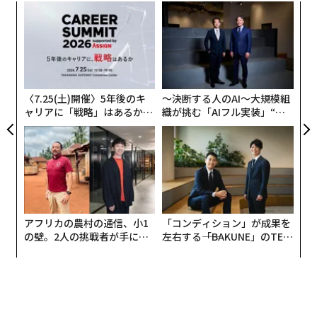
ナ併
“
k」
オ
ック
ジ
「
由
3
C
る
〈7.25(土)開催〉5年後のキ
〜決断する人のAI〜大規模組
ャリアに「戦略」はあるか。
織が挑む「AIフル実装」“使
トップエグゼクティブのキャ
う”企業から“動く”企業へ【N
リアに触れる1日│CAREER S
TTドコモビジネス×PwC】
UMMIT 2026
アフリカの農村の通信、小1
「コンディション」が成果を
の壁。2人の挑戦者が手にし
左右する――「BAKUNE」のTEN
た「次なる武器」
TIALが支える「挑戦者の明
日」