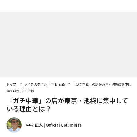
トップ
ライフスタイル
食＆酒
「ガチ中華」の店が東京・池袋に集中して
2023.09.16 11:30
「ガチ中華」の店が東京・池袋に集中して
いる理由とは？
中村 正人 | Official Columnist
著者フォロー
記事を保存
池袋西口（北）出口からの西池袋の街の眺め。ここは「ガチ中華」のゲー
トウェイ
前回のコラム
では、ミレニアム生まれの学生たちが企画
した「ガチ中華」をテーマにしたミーティングで、彼ら
の関心のありかや研究テーマを発表し、意見交換した話