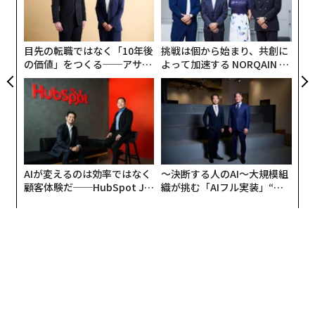
EN
の
【秘伝まとめ】高級レストランで
明
た
「一流の客」と囁かれるマナー52
目先の転職ではなく「10年後
挑戦は個から始まり、共創に
の価値」をつくる──アサイ
よって加速する NORQAIN JA
ンの長期伴走型支援とは
PAN 特別座談会
（
前記事：高級レストランではメニューを熟読せよ。店が
AIが変えるのは効率ではなく
〜決断する人のAI〜大規模組
「一流の客だ」と唸る52のマナー
顧客体験だ──HubSpot Ja
織が挑む「AIフル実装」“使
より、続き）
panが語る「Grow Better」
う”企業から“動く”企業へ【N
な組織のつくり方
TTドコモビジネス×PwC】
飲み物を注文
18.ワイン・ペアリングが無難
ワイン・ペアリング
（≒
デギュスタシオン
）が無難でし
ょう。料理ごとに合ったワインを提供してくれるのはも