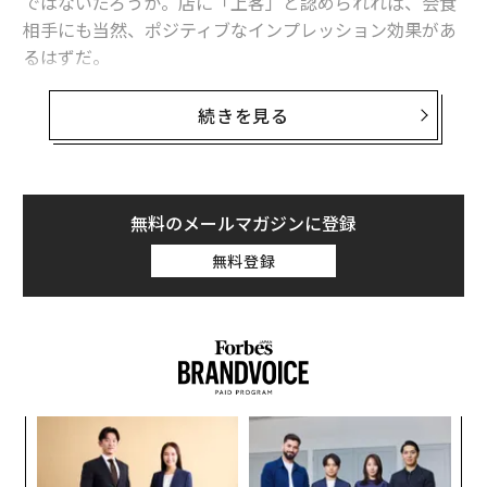
ではないだろうか。店に「上客」と認められれば、会食
相手にも当然、ポジティブなインプレッション効果があ
るはずだ。
ここでは、人気グルメブログ「
タケマシュラン
」から以
続きを見る
下、「一流の客」と評価されるために備えておきたい52
のマナーを数回に分けて転載、紹介する。
接待したり、されたり、あるいは交流会で知り合った上
無料のメールマガジンに登録
場企業役員から思いがけず会食に誘われたり──、ビジ
無料登録
ネスパーソンが格式の高い店で人に見られながら食事を
する機会は、とりわけコロナ禍がやや落ち着いた今、少
なくないはずだ。筆者も「強制力は無いが価値がある」
マナーブックを構築したいと書いているように、実用教
養情報として今夜の、来週の会食にも応用したい。
るか
伝
、く
る
SEE
ALSO
モ
果を
ア