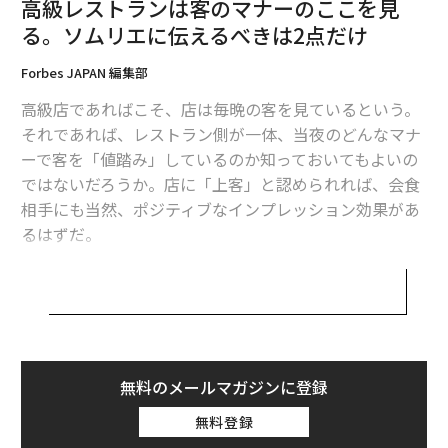
高級レストランは客のマナーのここを見
か？」とワインリストを指差し
る。ソムリエに伝えるべきは2点だけ
ソムリエに意見を請います
。「このあたり」で指差すの
は産地でも造り手でもなく、価格です。これで満点。
Forbes JAPAN 編集部
高級店であればこそ、店は毎晩の客を見ているという。
次ページ ＞
好みのワインを聞かれた場合─
それであれば、レストラン側が一体、当夜のどんなマナ
ーで客を「値踏み」しているのか知っておいてもよいの
ではないだろうか。店に「上客」と認められれば、会食
1
2
3
相手にも当然、ポジティブなインプレッション効果があ
るはずだ。
ここでは、人気グルメブログ「
タケマシュラン
」から以
2026年9月号発売中
下、「一流の客」と評価されるために備えておきたい52
のマナーを数回に分けて転載、紹介する。
最新号の購入はこちらから
接待したり、されたり、あるいは交流会で知り合った上
無料のメールマガジンに登録
場企業役員から思いがけず会食に誘われたり──、ビジ
メンバーシップに登録する
無料登録
ネスパーソンが格式の高い店で人に見られながら食事を