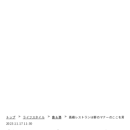
ちろんのこと、何より予算が読めるのが有り難い。ソム
リエとのややこしい議論も不要であり、初心者には堪ら
ないシステムです。
19.ソムリエに必ず伝えるべきポイントは『飲む量』『予
算』
ワイン・ペアリングでない場合、ロクにワインリストも
見ずに「料理に合うワインをお願いします」と下駄を全
てソムリエに預けるのは避けたいところ。10万円のワイ
ンを持ってこられても、それが料理に合うのであれば文
句は言えません。
ソムリエに必ず伝えるべきポイントは『飲む量』『予
算』です。ほうほうと適当に頷きながらワインリストを
ペラペラとめくり、「白と赤1本づつを飲もうと思って
トップ
ライフスタイル
食＆酒
高級レストランは客のマナーのここを見る。
るのですが～」と『飲む量』を前置きした上で、「この
2023.11.17 11:30
あたりで食事に合わせるとすれば何が良いでしょう