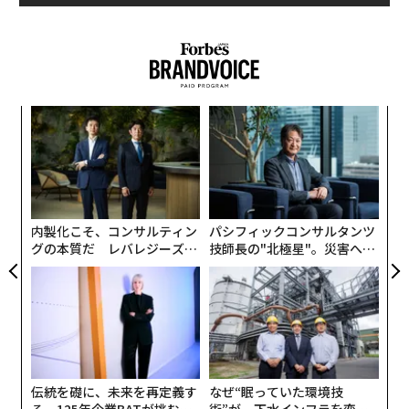
する機会は、とりわけコロナ禍がやや落ち着いた今、少
なくないはずだ。筆者も「強制力は無いが価値がある」
マナーブックを構築したいと書いているように、実用教
養情報として今夜の、来週の会食にも応用したい。
関連記事
【秘伝まとめ】高級レストランで「一流の客」と囁かれるマナー52
スパ
「
のラ
─
SEE
ALSO
ら
スピード違反の「世界記録」は日本人が出した時速317km 海外には制限
─レ
〜
速度がない道路も
込め
金
【秘伝まとめ】高級レストランで
個
「一流の客」と囁かれるマナー52
第8波に迫るか第9波。新型コロナ変異株「EG.5」にどう備える？
ェ
内製化こそ、コンサルティン
パシフィックコンサルタンツ
グの本質だ レバレジーズが
技師長の"北極星"。災害への
大谷翔平の「辞退」を称賛 米国人が好む「ビジネス礼節」とは
実践する、次世代ファームの
無力感を乗り越え見つけた、
全貌
防災一筋20年の答え
小児科医に聞いた「甘いおやつの習慣」あり、なしは成人後どう影響？
（
前記事：高級レストランではメニューを熟読せよ。店が
advertisement
伝統を礎に、未来を再定義す
なぜ“眠っていた環境技
「一流の客だ」と唸る52のマナー
る 125年企業BATが挑むス
術”が、下水インフラを変え