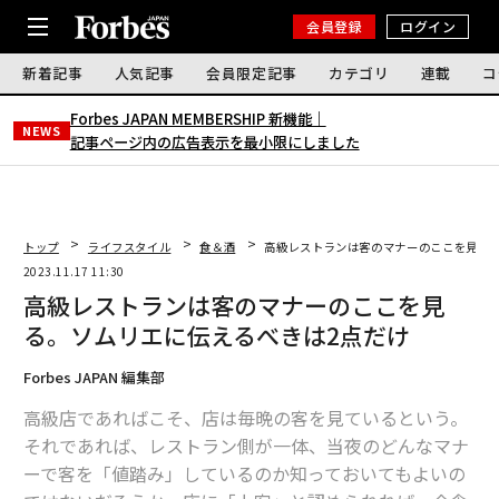
会員登録
ログイン
新着記事
人気記事
会員限定記事
カテゴリ
連載
コ
Forbes JAPAN MEMBERSHIP 新機能｜
NEWS
記事ページ内の広告表示を最小限にしました
トップ
ライフスタイル
食＆酒
高級レストランは客のマナーのここを見る。
2023.11.17 11:30
高級レストランは客のマナーのここを見
る。ソムリエに伝えるべきは2点だけ
Forbes JAPAN 編集部
高級店であればこそ、店は毎晩の客を見ているという。
それであれば、レストラン側が一体、当夜のどんなマナ
ーで客を「値踏み」しているのか知っておいてもよいの