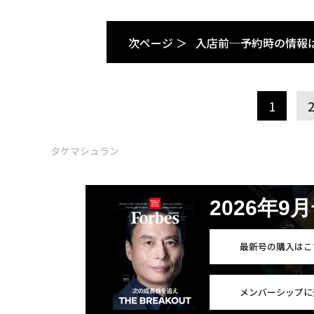
次ページ ＞
入店前─予約時の情報
1
タケマシュラン
2026年9
最新号の購入はこ
メンバーシップに