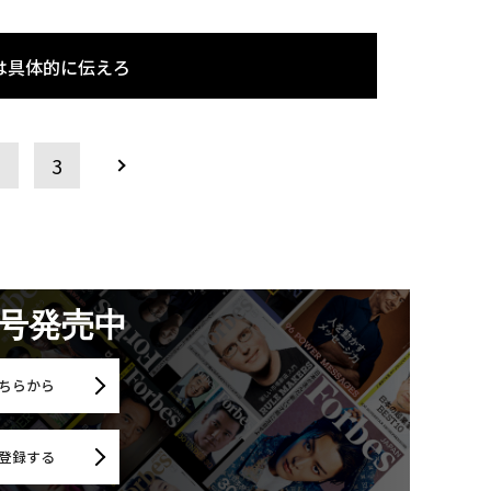
は具体的に伝えろ
2
3
月号発売中
ちらから
登録する