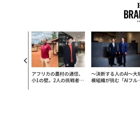
アフリカの農村の通信、
〜決断する人のAI〜大
小1の壁。2人の挑戦者が
模組織が挑む「AIフル
手にした「次なる武器」
装」“使う”企業から“
く”企業へ【NTTドコ
ビジネス×PwC】