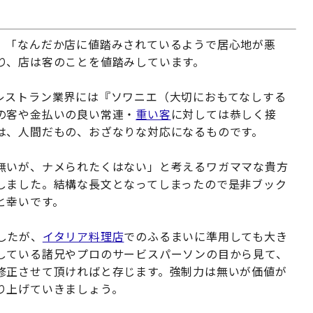
。「なんだか店に値踏みされているようで居心地が悪
り、店は客のことを値踏みしています。
レストラン業界には『ソワニエ（大切におもてなしする
の客や金払いの良い常連・
重い客
に対しては恭しく接
は、人間だもの、おざなりな対応になるものです。
無いが、ナメられたくはない」と考えるワガママな貴方
しました。結構な長文となってしまったので是非ブック
と幸いです。
したが、
イタリア料理店
でのふるまいに準用しても大き
している諸兄やプロのサービスパーソンの目から見て、
修正させて頂ければと存じます。強制力は無いが価値が
り上げていきましょう。