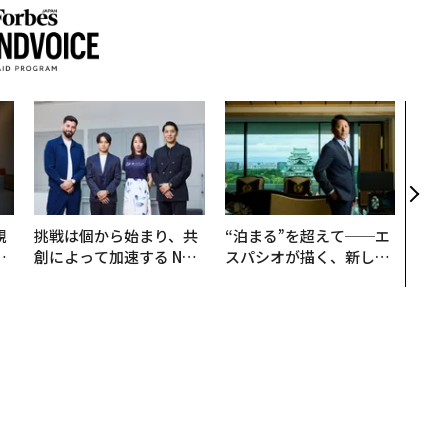
「老
創業
カク
る、
規
挑戦は個から始まり、共
“泊まる”を超えて──エ
実
創によって加速する NOR
スパシオが描く、新しい
動
QAIN JAPAN 特別座談会
日本のラグジュアリー
モ
（前編）