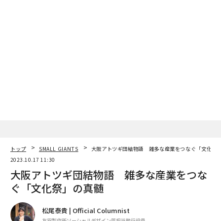
関連記事
京都北部・与謝野町に見た「ローカルラグジュアリー」の可能性
観光都市・川越、次なる100年へ 地域経済を潤す新循環づくり
​​地域をゆっくりかき混ぜる 八尾発まちづくり「やお糠床モデル」とは
大阪アトツギ団結物語 雑多な産業をつなぐ「文化祭」の真髄
人口800人の旧村で、山古志DAO始動 錦鯉アートのNFTが果たす役割
タグ：
SMALL GIANTS
京都府
カルチャープレナー
トップ
SMALL GIANTS
大阪アトツギ団結物語 雑多な産業をつなぐ「文化祭
2023.10.17 11:30
大阪アトツギ団結物語 雑多な産業をつな
ぐ「文化祭」の真髄
松尾泰貴 | Official Columnist
友安製作所ソーシャルデザイン部担当執行役員