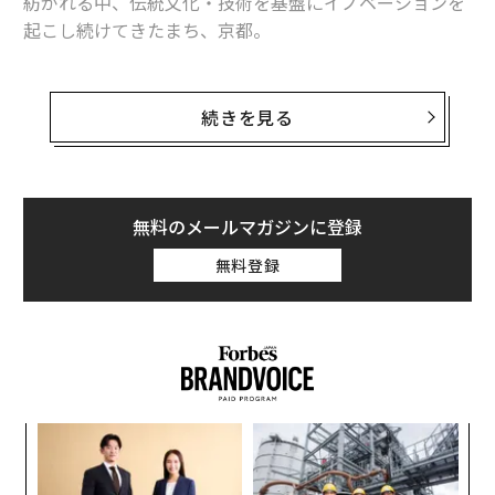
紡がれる中、伝統文化・技術を基盤にイノベーションを
起こし続けてきたまち、京都。
伝統文化や地域資源を生かし、新たな事業を生み出すカ
ルチャープレナー（文化起業家）が勃興しつつある。Fo
続きを見る
rbes JAPAN本誌では、
カルチャープレナー
を初めて特
集。
「カルチャープレナー」の発信拠点であるリーダーはい
無料のメールマガジンに登録
かなるビジョンを掲げるのか。門川市長が伝統と革新が
無料登録
循環する1000年のストーリーを語り出す。
京都発イノベーションの源泉とは
「誤解を恐れずに言えば、京都市はいわゆる“観光都
市”ではありません」
パ
技
無
インパクトのある、あなたのまちの数字を教えてくださ
内