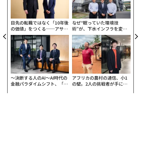
防
い──。門川大作に問うと、まず釘を刺された。京都は
グ
実
世界のツーリストに圧倒的な人気を持つ都市。神社仏閣
全
などの歴史遺産が数多く、世界的なプレゼンスは絶大
目先の転職ではなく「10年後
なぜ“眠っていた環境技
の価値」をつくる──アサイ
術”が、下水インフラを変え
だ。事実、2022年に京都市を訪れた観光客の数は4361
ンの長期伴走型支援とは
たのか──産総研×月島JFE
万人にのぼり、コロナ禍前の8割まで回復している。し
アクアソリューションの10年
かし、門川は「観光都市ではない」とあえて言い切る。
首長としてまず挙げるのはアカデミアに関する数字だ。
「京都市の大学・短大に通う学生の数は15万人を超えま
した。人口あたりの学生数が10.3％と東京都区部の5％
〜決断する人のAI〜AI時代の
アフリカの農村の通信、小1
金融パラダイムシフト、「超
の壁。2人の挑戦者が手にし
台を大きく上回る全国1位です。そして、見逃せないのが
個別化」の核心 【MUFG×ウ
た「次なる武器」
留学生の数です。
ェルスナビ×PwC】
京都市は関係機関と連携して留学生スタディ京都ネット
ワークを立ち上げ、留学先・学びのまちの認知度を向上
させる施策を手がけてきました。その成果もあり、この
7年間で留学生数は1.6倍に増加し、1万4000人以上にの
ぼっています。日本全体の留学生数が1.1倍と微増の中、