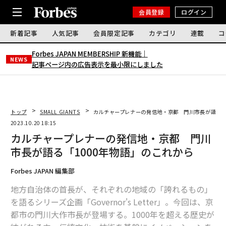
会員登録
ログイン
新着記事
人気記事
会員限定記事
カテゴリ
連載
コ
Forbes JAPAN MEMBERSHIP 新機能｜
NEWS
記事ページ内の広告表示を最小限にしました
トップ
SMALL GIANTS
カルチャープレナーの発信地・京都 門川市長が語る「
2023.10.20 18:15
カルチャープレナーの発信地・京都 門川
市長が語る「1000年物語」のこれから
Forbes JAPAN 編集部
地方自治体の首長が、それぞれの地域の「誇れるもの」
を語るシリーズ企画「Governor's Letter」。今回は、京
都市の門川大作市長が登場する。1000年を超える歴史が