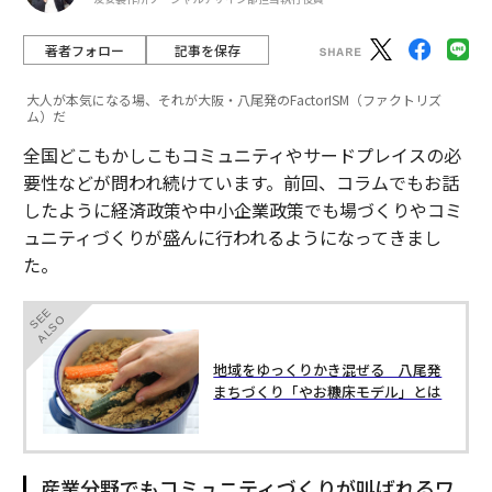
著者フォロー
記事を保存
大人が本気になる場、それが大阪・八尾発のFactorISM（ファクトリズ
ム）だ
連載
全国どこもかしこもコミュニティやサードプレイスの必
SGイノベーター【関西エリア】
要性などが問われ続けています。前回、コラムでもお話
したように経済政策や中小企業政策でも場づくりやコミ
ュニティづくりが盛んに行われるようになってきまし
連載一覧
た。
SEE
ALSO
advertisement
​​地域をゆっくりかき混ぜる 八尾発
まちづくり「やお糠床モデル」とは
産業分野でもコミュニティづくりが叫ばれるワ