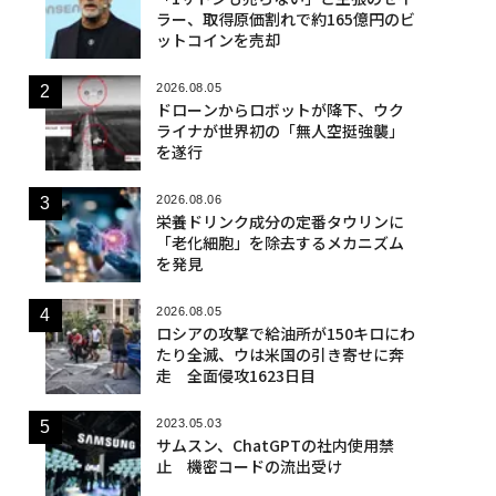
ラー、取得原価割れで約165億円のビ
ットコインを売却
2026.08.05
ドローンからロボットが降下、ウク
ライナが世界初の「無人空挺強襲」
を遂行
2026.08.06
栄養ドリンク成分の定番タウリンに
「老化細胞」を除去するメカニズム
を発見
2026.08.05
ロシアの攻撃で給油所が150キロにわ
たり全滅、ウは米国の引き寄せに奔
走 全面侵攻1623日目
2023.05.03
サムスン、ChatGPTの社内使用禁
止 機密コードの流出受け