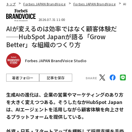
トップ
Forbes JAPAN BrandVoice
Forbes JAPAN BrandVoice
AIが
2026.07.31 11:00
AIが変えるのは効率ではなく顧客体験だ
──HubSpot Japanが語る「Grow
Better」な組織のつくり方
Forbes JAPAN BrandVoice Studio
著者フォロー
記事を保存
生成AIの進化は、企業の営業やマーケティングのあり方
を大きく変えつつある。そうしたなかHubSpot Japan
は、AIエージェントを活用しながら顧客体験を向上させ
るプラットフォームを提供している。
外資・日系・スタートアップを横断して採用支援を手掛