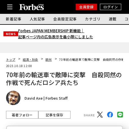
会員登録
ログイン
新着記事
人気記事
会員限定記事
カテゴリ
連載
コ
Forbes JAPAN MEMBERSHIP 新機能｜
NEWS
記事ページ内の広告表示を最小限にしました
トップ
経済・社会
欧州
70年前の輸送車で敵陣に突撃 自殺同然の作戦で
2023.10.18 12:00
70年前の輸送車で敵陣に突撃 自殺同然の
作戦で死んだロシア兵たち
David Axe | Forbes Staff
著者フォロー
記事を保存