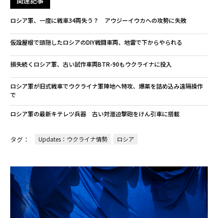
関連記事
ロシア軍、一度に戦車34両失う？ アウジーイウカへの攻勢に失敗
仮設屋根で頭隠したロシアのDIY戦闘車両、地雷で下からやられる
損失続くロシア軍、古い試作車両BTR-90もウクライナに投入
ロシア軍が旧式戦車でウクライナ軍陣地へ特攻、爆薬を詰め込み遠隔操作
で
ロシア軍の最新キテレツ兵器 古い対潜迫撃砲をけん引車に搭載
タグ：
Updates：ウクライナ情勢
ロシア