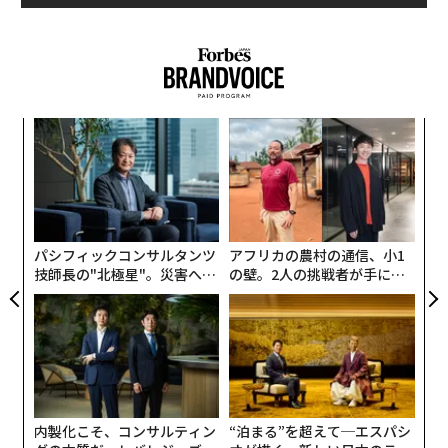
な
術
た
〜
ア
金
個
ェ
パシフィックコンサルタンツ
アフリカの農村の通信、小1
技師長の"北極星"。災害への
の壁。2人の挑戦者が手にし
無力感を乗り越え見つけた、
た「次なる武器」
防災一筋20年の答え
内製化こそ、コンサルティン
“泊まる”を超えて─エスパシ