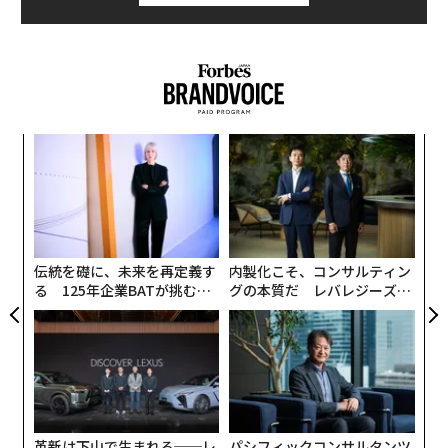
付でフランス人が首位に立ったのは初めて。
るか
エ
、く
設オ
が
A
が
顧客
pa
な
伝統を礎に、未来を再定義す
内製化こそ、コンサルティン
る 125年企業BATが挑むス
グの本質だ レバレジーズが
モークレスな未来
実践する、次世代ファームの
全貌
革新は下山で生まれる──レ
パシフィックコンサルタンツ