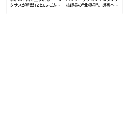
クサスが新型TZとESに込め
技師長の"北極星"。災害への
た「DISCOVER」の哲学
無力感を乗り越え見つけた、
防災一筋20年の答え
翻訳・編集＝遠藤宗生
2026年9月号発売中
最新号の購入はこちらから
メンバーシップに登録する