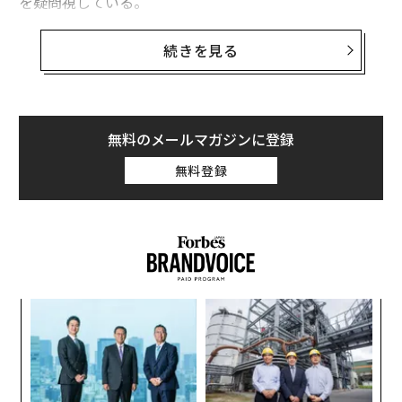
を疑問視している。
ビルケンシュトックの
IPO価格は46ドルに設定
されてい
続きを見る
たが、初値はそれを10％あまり下回る低調な滑り出し
で、終値も40.20ドルと12.6％安に沈んだ。
取引初日の終値に基づくと時価総額はおよそ75億ドル
無料のメールマガジンに登録
（約1兆2000億円）。IPO価格での評価額は93億ドルだ
無料登録
った。
ナ併
「
k」
左右
ック
T
〜
由
日
織
う