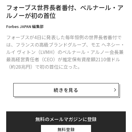
フォーブス世界長者番付、ベルナール・ア
ルノーが初の首位
Forbes JAPAN 編集部
フォーブスが4日に発表した毎年恒例の世界長者番付で
は、フランスの高級ブランドグループ、モエ ヘネシー・
ルイ ヴィトン（LVMH）のベルナール・アルノー会長兼
最高経営責任者（CEO）が推定保有資産額2110億ドル
（約28兆円）で初の首位に立った。
37回目となる今年のランキングでは、保有資産額10億ド
ル以上の「ビリオネア」として番付入りを果たした富豪
続きを見る
の数が、ここ1年での株式市場の低迷などにより2年連続
で減少し、昨年の2668人から2640人となった。
だがアルノーはLVMHの好調により、イーロン・マスク
無料のメールマガジンに登録
を抜き世界一の富豪となった。フォーブスの世界長者番
無料登録