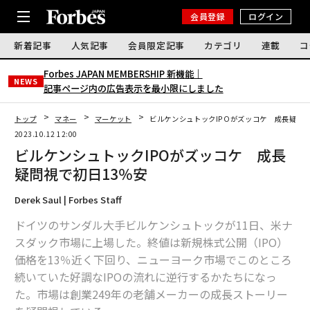
会員登録
ログイン
新着記事
人気記事
会員限定記事
カテゴリ
連載
コ
Forbes JAPAN MEMBERSHIP 新機能｜
NEWS
記事ページ内の広告表示を最小限にしました
トップ
マネー
マーケット
ビルケンシュトックIPOがズッコケ 成長疑問視
2023.10.12 12:00
ビルケンシュトックIPOがズッコケ 成長
疑問視で初日13％安
Derek Saul | Forbes Staff
ドイツのサンダル大手ビルケンシュトックが11日、米ナ
スダック市場に上場した。終値は新規株式公開（IPO）
価格を13％近く下回り、ニューヨーク市場でこのところ
続いていた好調なIPOの流れに逆行するかたちになっ
た。市場は創業249年の老舗メーカーの成長ストーリー