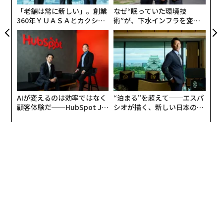
T
「老舗は常に新しい」。創業
なぜ“眠っていた環境技
360年ＹＵＡＳＡとカクシン
術”が、下水インフラを変え
CEO田尻望が語る、AIを超え
たのか──産総研×月島JFE
る人の価値
アクアソリューションの10年
AIが変えるのは効率ではなく
“泊まる”を超えて──エスパ
顧客体験だ──HubSpot Ja
シオが描く、新しい日本のラ
panが語る「Grow Better」
グジュアリー（前編）
な組織のつくり方
翻訳・編集＝江戸伸禎