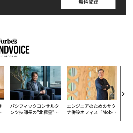
無料登録
なぜ
術”
変え
月島
ショ
時
パシフィックコンサルタ
エンジニアのためのサウ
フ
ンツ技師長の"北極星"。
ナ併設オフィス「Mobiu
心
災害への無力感を乗り越
s Park」がオープン──
ビ
え見つけた、防災一筋20
タマディックが健康経営
年の答え
を徹底する理由