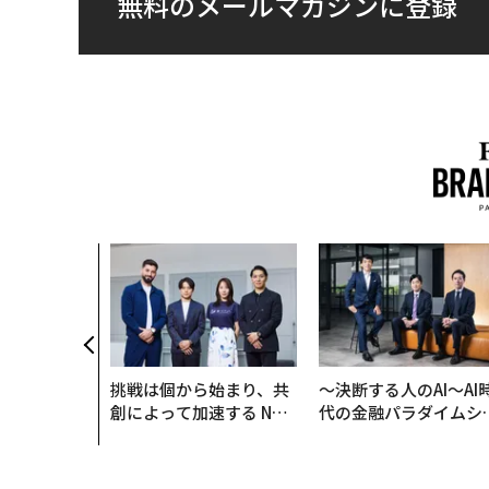
無料のメールマガジンに登録
、未来を再定
年企業BAT
ークレスな未
挑戦は個から始まり、共
〜決断する人のAI〜AI
創によって加速する NOR
代の金融パラダイムシ
QAIN JAPAN 特別座談会
ト、「超個別化」の核
【MUFG×ウェルスナ
×PwC】