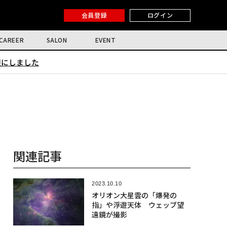
会員登録
ログイン
CAREER
SALON
EVENT
限にしました
関連記事
2023.10.10
オリオン大星雲の「爆発の
指」や浮遊天体 ウェッブ望
遠鏡が撮影