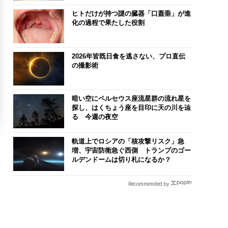
ヒトだけが持つ謎の臓器「口蓋垂」が進
化の過程で果たした役割
2026年皆既日食を逃さない、プロ直伝
の撮影術
暗い空にペルセウス座流星群の流れ星を
探し、はくちょう座を目印に天の川を辿
る 今週の夜空
軌道上でロシアの「核攻撃リスク」急
増、宇宙防衛急ぐ西側 トランプのゴー
ルデンドームは切り札になるか？
Recommended by