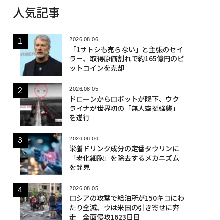
人気記事
2026.08.06
「1サトシも売らない」と主張のセイ
ラー、取得原価割れで約165億円のビ
ットコインを売却
2026.08.05
ドローンからロボットが降下、ウク
ライナが世界初の「無人空挺強襲」
を遂行
2026.08.06
栄養ドリンク成分の定番タウリンに
「老化細胞」を除去するメカニズム
を発見
2026.08.05
ロシアの攻撃で給油所が150キロにわ
たり全滅、ウは米国の引き寄せに奔
走 全面侵攻1623日目