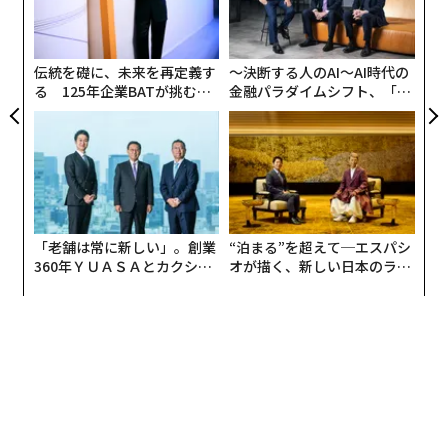
リア
シ
UM
グ
伝統を礎に、未来を再定義す
〜決断する人のAI〜AI時代の
る 125年企業BATが挑むス
金融パラダイムシフト、「超
モークレスな未来
個別化」の核心 【MUFG×ウ
ェルスナビ×PwC】
「老舗は常に新しい」。創業
“泊まる”を超えて─エスパシ
360年ＹＵＡＳＡとカクシン
オが描く、新しい日本のラグ
CEO田尻望が語る、AIを超え
ジュアリー（中編）
る人の価値