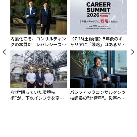
“
シ
グ
「
─
ら
翻訳・編集＝安藤清香
内製化こそ、コンサルティン
〈7.25(土)開催〉5年後のキ
グの本質だ レバレジーズが
ャリアに「戦略」はあるか。
実践する、次世代ファームの
トップエグゼクティブのキャ
全貌
リアに触れる1日│CAREER S
2026年9月号発売中
UMMIT 2026
最新号の購入はこちらから
なぜ“眠っていた環境技
パシフィックコンサルタンツ
メンバーシップに登録する
術”が、下水インフラを変え
技師長の"北極星"。災害への
たのか──産総研×月島JFE
無力感を乗り越え見つけた、
アクアソリューションの10年
防災一筋20年の答え
関連記事