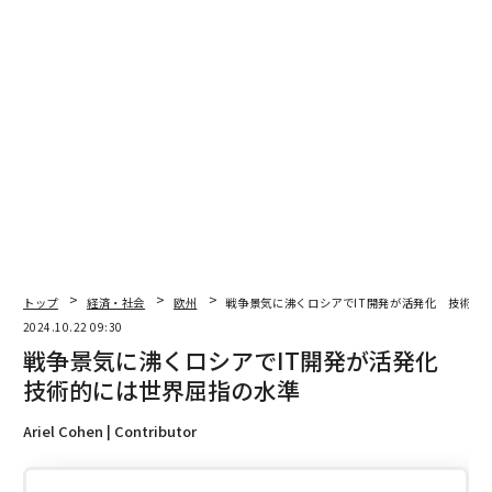
翻訳＝酒匂寛
2026年9月号発売中
最新号の購入はこちらから
トップ
経済・社会
欧州
戦争景気に沸くロシアでIT開発が活発化 技術的
メンバーシップに登録する
2024.10.22 09:30
戦争景気に沸くロシアでIT開発が活発化
技術的には世界屈指の水準
Ariel Cohen | Contributor
関連記事
オリオン大星雲の「爆発の指」や浮遊天体 ウェッブ望遠鏡が撮影