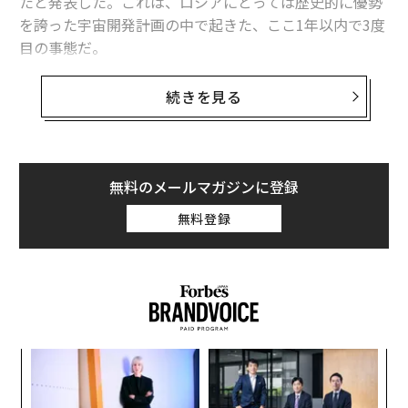
たと発表した。これは、ロシアにとっては歴史的に優勢
を誇った宇宙開発計画の中で起きた、ここ1年以内で3度
目の事態だ。
複数の報道機関が報じたところでは、ロシアの多目的実
続きを見る
験室モジュールである「ナクアモジュール」のバックア
ップ用ラジエーターから、後に冷却剤と特定されること
になる「薄片」が出ていることを、管制官がライブスト
リームで目撃したという。
無料のメールマガジンに登録
無料登録
NASAのミッションコントロールは米国人宇宙飛行士に
その薄片を見るよう依頼し、NASAのジャスミン・モグ
ベリ宇宙飛行士がナクアのラジエーターから漏れがある
と答えた。
〈7
ャ
ト
“