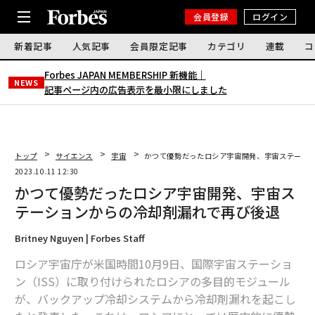
会員登録
ログイン
新着記事
人気記事
会員限定記事
カテゴリ
連載
コ
Forbes JAPAN MEMBERSHIP 新機能｜
NEWS
記事ページ内の広告表示を最小限にしました
トップ
サイエンス
宇宙
かつて優勢だったロシア宇宙開発、宇宙ステーシ
2023.10.11 12:30
かつて優勢だったロシア宇宙開発、宇宙ス
テーションからの冷却剤漏れで再び後退
Britney Nguyen | Forbes Staff
ロシア宇宙庁が米国時間10月9日、国際宇宙ステーショ
ン（ISS）に取り付けられたロシアの多目的モジュール
が、バックアップ冷却システムから冷却剤漏れを起こし