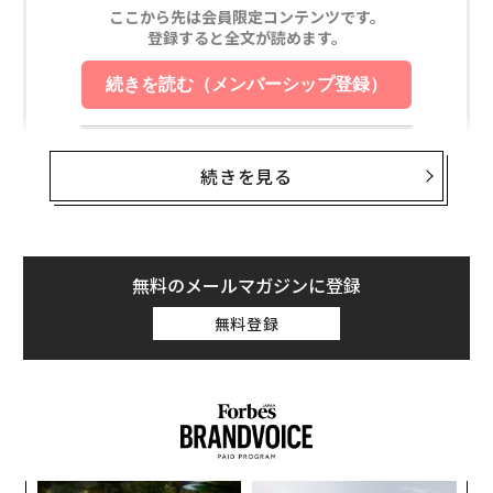
大型宇宙ごみが危うく正面衝突 懸念される衝突の連鎖「ケスラーシンド
ローム」
中国山頂に隕石クレーター 世界初の事例確認
「ビッグバン直後」の宇宙はどれくらい小さかったか
続きを見る
「カイコ」は宇宙で活躍できるか、中国や米国が計画
タグ：
宇宙
ロシア
国際宇宙ステーション/ISS
ロスコスモス
無料のメールマガジンに登録
無料登録
advertisement