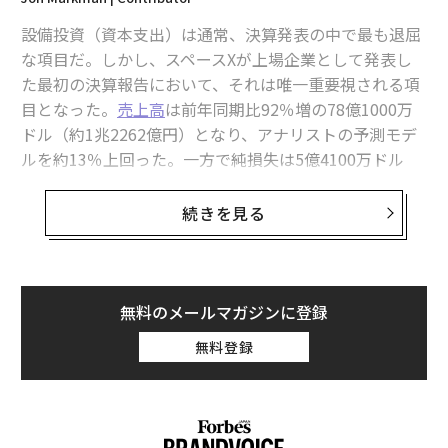
最新号の購入はこちらから
設備投資（資本支出）は通常、決算発表の中で最も退屈
な項目だ。しかし、スペースXが上場企業として発表し
メンバーシップに登録する
た最初の決算報告において、それは唯一重要視される項
目となった。
売上高
は前年同期比92％増の78億1000万
ドル（約1兆2262億円）となり、アナリストの予測モデ
ルを約13％上回った。一方で純損失は5億4100万ドル
（約849億円）に縮小した。
advertisement
続きを見る
そして問題の支出だ。スペースXの同期の
設備投資額
は1
83億7000万ドル（約2兆8841億円）に達し、そのうち15
8億3000万ドル（約2兆4853億円）がAIインフラに投じ
られた。これは、市場予想の約132億2000万ドル（約2
無料のメールマガジンに登録
兆755億円）を大きく上回る数字だ。あるロケット会社
無料登録
が、3カ月間で四半期売上高の約2倍に相当する額をコン
ピューティング機器に費やし、さらに年内の残りの支出
計画について投資家への開示を拒んだのである。