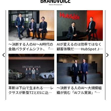
この情報に対して、株価は二面性のある動きを見せた。
通常取引では前日比9.4％高の125.33ドルで引けたもの
目
の、設備投資の数字が精査されると、時間外取引で
の
約7％下落した
。トレーダーたちは日中にその野望を買
ン
挑
い、その夜に請求書を売り払ったのだ。
よっ
PA
マスクがエヌビディア独占を明言、株高で時価
総額約840兆円へ
〜決断する人のAI〜AI時代の
AIが変えるのは効率ではなく
金融パラダイムシフト、「超
顧客体験だ──HubSpot Ja
個別化」の核心 【MUFG×ウ
panが語る「Grow Better」
その決算説明会の数時間前、スペースXとエヌビディア
ェルスナビ×PwC】
な組織のつくり方
は、「
Starmind AI1
」を発表した。軌道上でAIワークロ
ードを実行する衛星コンステレーション計画の第1号機
となる機体だ。計画中の衛星コンステレーションの第1
号機となる各衛星にはエヌビディアのRubin（ルービ
ン）GPUとVera（ヴェラ）CPUが搭載されている。決算
革新は下山で生まれる──レ
〜決断する人のAI〜大規模組
説明会で、イーロン・マスクは単なる製品提携をはるか
クサスが新型TZとESに込め
織が挑む「AIフル実装」“使
た「DISCOVER」の哲学
う”企業から“動く”企業へ【N
に超える発言をした。
TTドコモビジネス×PwC】