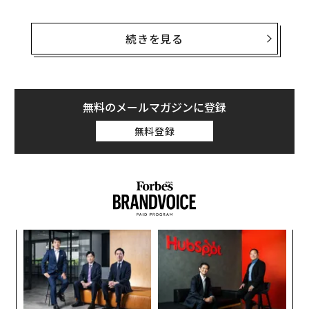
CEOや他の上級役員たちは、これらの新技術がどのよう
な影響を与えるのかや、それらをどう進めるかについ
続きを見る
て、具体的な視点を求めている。そこで今回は、CEOが
ChatGPTと生成AIについて知っておくべき5つのことを
紹介していきたい。
無料のメールマガジンに登録
1.生成AIの目的はコスト削減ではない
無料登録
生成AIツールとテクノロジー導入の初期の焦点は、生産
性の向上、特にプロセスの加速にあるべきだ。人員削減
の見積もりは、役割やポジションの種類によっても異な
るが、20％から80％にも及ぶ。だが、生成AIで従業員を
完全に（またはほぼ完全に）置き換えた企業の例はある
ものの、それは稀で、結果も目を見張るようなものでは
目
なかった。
の
ン
挑
生成AIがビジネスに与える真のインパクトは、スタッフ
よっ
の置き換えではなく、人間の生産性と創造性を加速させ
PA