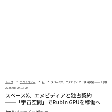
翻訳＝酒匂寛
トップ
テクノロジー
AI
スペースX、エヌビディアと独占契約──「宇宙空間」
2026.08.09 13:00
スペースX、エヌビディアと独占契約
2026年9月号発売中
──「宇宙空間」でRubin GPUを稼働へ
Jon Markman | Contributor