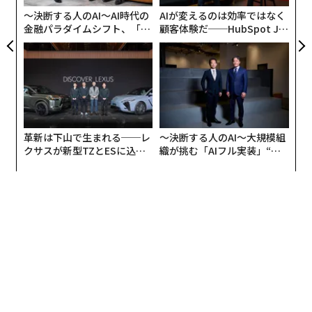
ることだ。マイクロソフトの金融サービス担当チーフデ
〜決断する人のAI〜AI時代の
AIが変えるのは効率ではなく
ータサイエンティストのチャールズ・モリスは、「生成
金融パラダイムシフト、「超
顧客体験だ──HubSpot Ja
AIを自動化ツールとして考えるのではなく、副操縦士と
個別化」の核心 【MUFG×ウ
panが語る「Grow Better」
ェルスナビ×PwC】
な組織のつくり方
して考えてください。人間が仕事を行い、副操縦士がそ
の仕事を速めるように手助けするのです」と語る。
革新は下山で生まれる──レ
〜決断する人のAI〜大規模組
クサスが新型TZとESに込め
織が挑む「AIフル実装」“使
た「DISCOVER」の哲学
う”企業から“動く”企業へ【N
TTドコモビジネス×PwC】