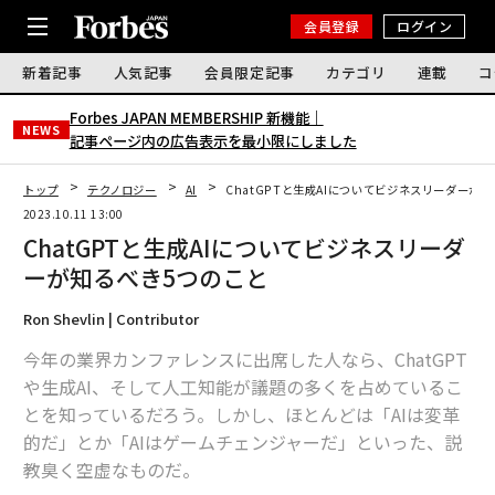
会員登録
ログイン
新着記事
人気記事
会員限定記事
カテゴリ
連載
コ
Forbes JAPAN MEMBERSHIP 新機能｜
NEWS
記事ページ内の広告表示を最小限にしました
トップ
テクノロジー
AI
ChatGPTと生成AIについてビジネスリーダーが
2023.10.11 13:00
ChatGPTと生成AIについてビジネスリーダ
ーが知るべき5つのこと
Ron Shevlin | Contributor
今年の業界カンファレンスに出席した人なら、ChatGPT
や生成AI、そして人工知能が議題の多くを占めているこ
とを知っているだろう。しかし、ほとんどは「AIは変革
的だ」とか「AIはゲームチェンジャーだ」といった、説
教臭く空虚なものだ。