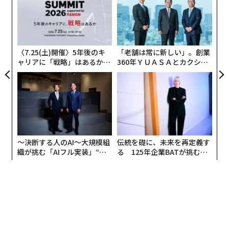
実
挑
全
よっ
PA
〈7.25(土)開催〉5年後のキ
「老舗は常に新しい」。創業
ャリアに「戦略」はあるか。
360年ＹＵＡＳＡとカクシン
トップエグゼクティブのキャ
CEO田尻望が語る、AIを超え
リアに触れる1日│CAREER S
る人の価値
UMMIT 2026
〜決断する人のAI〜大規模組
伝統を礎に、未来を再定義す
織が挑む「AIフル実装」“使
る 125年企業BATが挑むス
う”企業から“動く”企業へ【N
モークレスな未来
TTドコモビジネス×PwC】