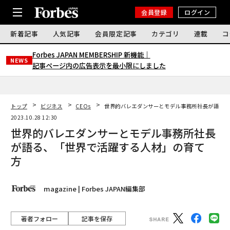
会員登録
ログイン
新着記事
人気記事
会員限定記事
カテゴリ
連載
コ
Forbes JAPAN MEMBERSHIP 新機能｜
NEWS
記事ページ内の広告表示を最小限にしました
トップ
ビジネス
CEOs
世界的バレエダンサーとモデル事務所社長が語る
2023.10.28 12:30
世界的バレエダンサーとモデル事務所社長
が語る、「世界で活躍する人材」の育て
方
magazine | Forbes JAPAN編集部
著者フォロー
記事を保存