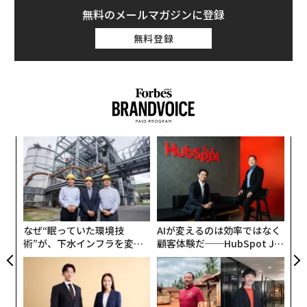
無料のメールマガジンに登録
無料登録
「
3
C
内
る
グ
実
全
なぜ“眠っていた環境技
AIが変えるのは効率ではなく
術”が、下水インフラを変え
顧客体験だ──HubSpot Ja
たのか──産総研×月島JFE
panが語る「Grow Better」
アクアソリューションの10年
な組織のつくり方