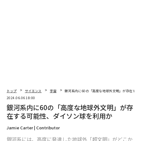
波長を3段階に変えたおうし座DG星円盤の電波の偏光強度マップ（上）と、その
結果にもっとも近い観測シミュレーション（下）。
その星間ダストの状態を調べると、ダストのサイズは円
盤の外側（太陽系の海王星よりも少し遠いところ）ほど
大きく、惑星成長の過程が進んでいることがわかった。
これまで、円盤の内側ほど惑星形成が早いとされていた
のだが、実際はその逆だった。また内側は、ガスに対す
るダストの密度が通常の星間空間の10倍と高く、惑星の
トップ
サイエンス
宇宙
銀河系内に60の「高度な地球外文明」が存在する
材料を「溜め込んでいる段階」であることもわかった。
2024.06.06 18:00
これを引き金にして惑星形成が始まると考えられるとの
銀河系内に60の「高度な地球外文明」が存
ことだ。こうした惑星形成の初期状態を明らかにした点
在する可能性、ダイソン球を利用か
で「非常に重要な成果」だと国立天文台の大橋聡史特任
助教は話している。
Jamie Carter | Contributor
銀河系には、高度に発達した地球外「超文明」がどこか
アルマ望遠鏡は、日本が主導し22カ国が参加する国際プ