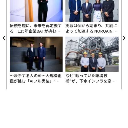
グ
ア
の
た
伝統を礎に、未来を再定義す
挑戦は個から始まり、共創に
る 125年企業BATが挑むス
よって加速する NORQAIN JA
モークレスな未来
PAN 特別座談会
〜決断する人のAI〜大規模組
なぜ“眠っていた環境技
織が挑む「AIフル実装」“使
術”が、下水インフラを変え
う”企業から“動く”企業へ【N
たのか──産総研×月島JFE
TTドコモビジネス×PwC】
アクアソリューションの10年