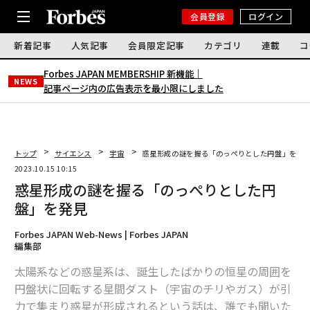
会員登録
ログイン
新着記事
人気記事
会員限定記事
カテゴリ
連載
コ
Forbes JAPAN MEMBERSHIP 新機能｜
NEWS
記事ページ内の広告表示を最小限にしました
トップ
サイエンス
宇宙
惑星形成の謎を握る「のっぺりとした円盤」を発
2023.10.15 10:15
惑星形成の謎を握る「のっぺりとした円
盤」を発見
Forbes JAPAN Web-News | Forbes JAPAN
編集部
太陽系などの惑星系は、誕生したばかりの恒星の周囲を
円盤状に回転する星間ダスト（宇宙のチリやガス）が引
力で集まり惑星が形成されるという話は、誰でも聞いた