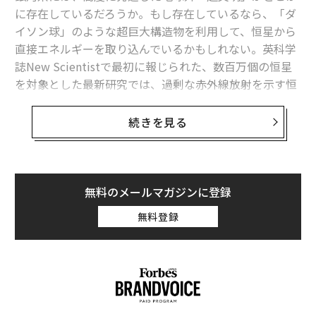
に存在しているだろうか。もし存在しているなら、「ダ
ロジェクトでチリの標高5000メートルの平原に建設され
イソン球」のような超巨大構造物を利用して、恒星から
た電波望遠鏡。口径12メートルと7メートルのパラボラ
直接エネルギーを取り込んでいるかもしれない。英科学
アンテナを66台組み合わせたもので、その範囲は最大で
誌New Scientistで最初に報じられた、数百万個の恒星
16キロメートル。実質的に山手線の直径に匹敵する超巨
を対象とした最新研究では、過剰な赤外線放射を示す恒
大アンテナということだ。その「視力」は6000。130億
星が60個あることが明らかになった。これは、星の光を
光年離れた天体を観測でき、さらに星間物質の成分もわ
遮って利用するダイソン球の特徴の1つとされる。
続きを見る
かるので、アミノ酸を発見できれば地球外生命の存在も
明らかになると期待されている。
だが、これはダイソン球が存在する決定的な証拠なの
か。いや、そうではなく、その可能性にすぎない。今回
プレスリリース
の研究は基本的に、さらなる調査を行うべき恒星かどう
無料のメールマガジンに登録
文 ＝ 金井哲夫
かを、公開されている観測データを用いて判断するチェ
無料登録
ックリストであり、宇宙で生命の兆候を探索する優れた
方法を見つけるための初期段階の試みだ。
2026年9月号発売中
ダイソン球とは何か
ダイソン球は、1960年に物理学者のフリーマン・ダイソ
最新号の購入はこちらから