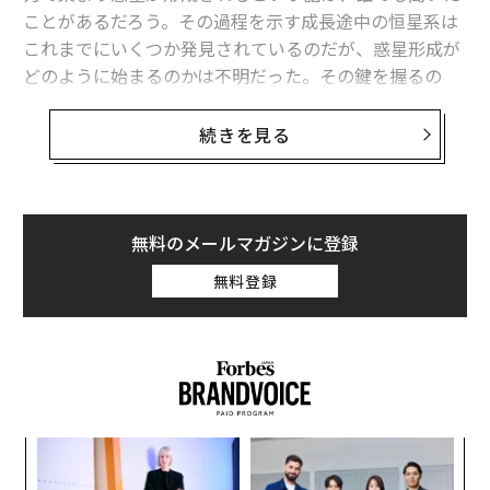
ことがあるだろう。その過程を示す成長途中の恒星系は
これまでにいくつか発見されているのだが、惑星形成が
どのように始まるのかは不明だった。その鍵を握るの
が、惑星形成の痕跡がまだない「のっぺりとした円
盤」。それがようやく見つかり、惑星形成の知られざる
続きを見る
一面が発見された。
「のっぺりとした円盤」は、原始星「おうし座DC星」の
まわりの原始惑星系円盤。以前から知られていた星だ
無料のメールマガジンに登録
が、これを茨城大学、東京電機大学、東京工業大学など
無料登録
が参加する国立天文台の国際研究チームがチリの「アル
マ望遠鏡」で詳しく調べたところ、惑星形成前の状態で
あることがわかった。
るか
“
、く
シ