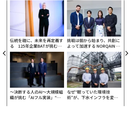
ンが提唱したアイデアで、高度に発展した文明の発電施
るか
“
設がどのようなものになる可能性があるかに関する推測
、く
シ
メンバーシップに登録する
に基づいている。基本的に恒星を取り囲む形で覆う構造
グ
ア
物で、恒星のエネルギーの全部もしくは大半を取り込む
の
ことを目的としている。
た
伝統を礎に、未来を再定義す
挑戦は個から始まり、共創に
テクノシグネチャー（技術文明の存在指標）と呼ばれる
る 125年企業BATが挑むス
よって加速する NORQAIN JA
関連記事
この種の構造物の探索は、主に星の光を分析して変則性
モークレスな未来
PAN 特別座談会
を検出することにより、遠方にある地球外文明を特定す
世界一の公開天文台王国、日本。宇宙物理学者が思う「竹取物語」とのか
かわり
る効果的な方法である可能性があると考えられている。
この探索は、ダイソン球を持つ恒星が光度から示唆され
大きく軌道が傾いた彗星が地球の「現実的脅威」となりうる理由
るよりも多くの赤外線を熱として放出するとの想定に基
づいている。
かつて優勢だったロシア宇宙開発、宇宙ステーションからの冷却剤漏れで
〜決断する人のAI〜大規模組
なぜ“眠っていた環境技
再び後退
織が挑む「AIフル実装」“使
術”が、下水インフラを変え
「ヘパイストス計画」
う”企業から“動く”企業へ【N
たのか──産総研×月島JFE
大型宇宙ごみが危うく正面衝突 懸念される衝突の連鎖「ケスラーシンド
TTドコモビジネス×PwC】
アクアソリューションの10年
銀河系内にダイソン球が存在する可能性があるとの新事
ローム」
実は、英国王立天文学会の学会誌Monthly Notices of th
オリオン大星雲の「爆発の指」や浮遊天体 ウェッブ望遠鏡が撮影
e Royal Astronomical Societyに掲載された2件の論文で