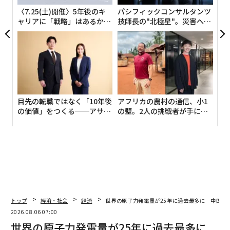
ア
〈7.25(土)開催〉5年後のキ
パシフィックコンサルタンツ
ャリアに「戦略」はあるか。
技師長の"北極星"。災害への
トップエグゼクティブのキャ
無力感を乗り越え見つけた、
リアに触れる1日│CAREER S
防災一筋20年の答え
UMMIT 2026
目先の転職ではなく「10年後
アフリカの農村の通信、小1
の価値」をつくる──アサイ
の壁。2人の挑戦者が手にし
ンの長期伴走型支援とは
た「次なる武器」
トップ
経済・社会
経済
世界の原子力発電量が25年に過去最多に 中国が
2026.08.06 07:00
世界の原子力発電量が25年に過去最多に