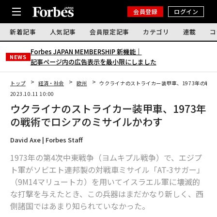
会員登録
ログイン
新着記事
人気記事
会員限定記事
カテゴリ
連載
コ
Forbes JAPAN MEMBERSHIP 新機能｜
NEWS
記事ページ内の広告表示を最小限にしました
トップ
経済・社会
欧州
ウクライナのストライカー装甲車、1973年の戦
2023.10.11 10:00
ウクライナのストライカー装甲車、1973年
の戦術でロシアのミサイルかわす
David Axe | Forbes Staff
1973年の第4次中東戦争（ヨムキプル戦争）で、エジプ
ト軍がソビエト連邦製の対戦車ミサイル「AT-3サガー」
（9M14マリュートカ）を用いてイスラエル軍に壊滅的
な打撃を与えたとき、この兵器はまだかなり新しく、西
側諸国ではあまり知られていなかった。