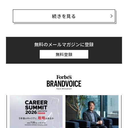
重さ約12kgの有線誘導式ミサイルは、数千m離れた場所
からイスラエル軍の戦車、数百両を撃破。米軍は対抗策
続きを見る
を編み出そうと奔走した。そして50年後の今、ウクライ
ナ軍はサガーより重量があり有効射程も大きいロシアの
対戦車誘導ミサイル（ATGM）に対し、この対抗策を活
用している。
無料のメールマガジンに登録
無料登録
米国製のストライカー装甲車を駆るウクライナ軍の兵士
たちは、ロシア軍のATGMを非常にうまく回避できてい
るようだ。それにはもっともな理由がある。米軍の古典
的な「対サガー訓練」は、高速で機動性に優れ、全方位
光学系を備えた車両で最も効果を発揮する。重量18ト
ン、11人乗りのストライカーは、これらの条件をすべて
“
満たしている。
オ
ジ
な
術
た