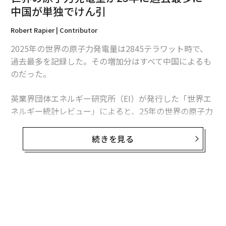
中国が単独でけん引
Robert Rapier | Contributor
2025年の世界の原子力発電量は2845テラワット時で、
翻訳・編集＝荻原藤緒
過去最多を記録した。その増加分はすべて中国によるも
のだった。
2026年9月号発売中
英業界団体エネルギー研究所（EI）が発行した「世界エ
ネルギー統計レビュー」によると、25年の世界の原子力
発電量は前年比1.3％、30テラワット時増加した。中国
最新号の購入はこちらから
の増加分は34テラワット時を超えたため、同国を除け
続きを見る
ば、世界の原子力発電量は減少したことになる。
メンバーシップに登録する
この数字は「世界的な原子力ルネッサンス」という大ま
かな主張より、業界の実情をより的確に捉えている。原
子力発電量は増加しているものの、拡大は特定の国に集
中している。米国は引き続き世界最多の原子力発電所を
関連記事
稼働させているが、中国は急速にその差を縮めている。