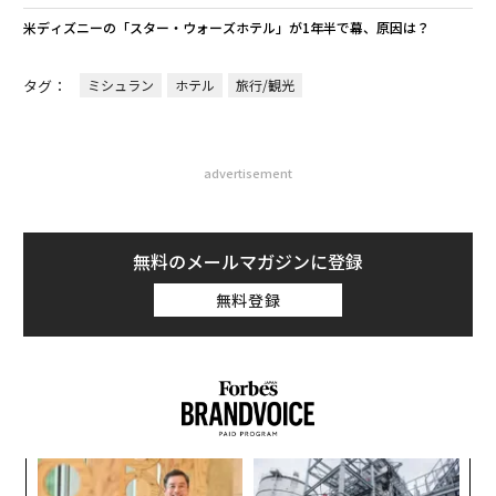
米ディズニーの「スター・ウォーズホテル」が1年半で幕、原因は？
タグ：
ミシュラン
ホテル
旅行/観光
advertisement
無料のメールマガジンに登録
無料登録
創業
革
シン
ク