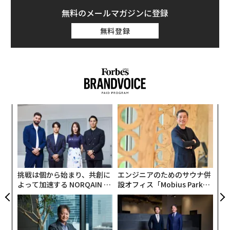
という言葉が頭に浮かんだ。
無料のメールマガジンに登録
無料登録
果を
内
EN
グ
明
実
〜
全
金
個
ェ
挑戦は個から始まり、共創に
エンジニアのためのサウナ併
よって加速する NORQAIN JA
設オフィス「Mobius Park」
（c）Aurelie Lamour - Salle Restaurant
PAN 特別座談会
がオープン──タマディック
が健康経営を徹底する理由
同メゾンの4代目を務めるのが、1969年生まれのアン
ヌ・ソフィー・ピック氏。スイスやシンガポールなど海