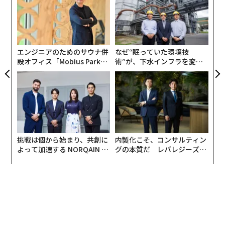
超え
た「
ア
の
た
エンジニアのためのサウナ併
なぜ“眠っていた環境技
設オフィス「Mobius Park」
術”が、下水インフラを変え
がオープン──タマディック
たのか──産総研×月島JFE
が健康経営を徹底する理由
アクアソリューションの10年
挑戦は個から始まり、共創に
内製化こそ、コンサルティン
よって加速する NORQAIN JA
グの本質だ レバレジーズが
PAN 特別座談会
実践する、次世代ファームの
全貌