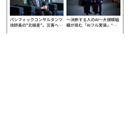
外にも支店を展開し、現在世界で合計10のミシュランの
星を持つ稀有な女性シェフだ。
パシフィックコンサルタンツ
〜決断する人のAI〜大規模組
メゾン・ピックは、元々曽祖母のソフィ氏が、川を挟ん
技師長の"北極星"。災害への
織が挑む「AIフル実装」“使
無力感を乗り越え見つけた、
う”企業から“動く”企業へ【N
だ向かい側の街、サン＝ペレで1889年にレストランをオ
防災一筋20年の答え
TTドコモビジネス×PwC】
ープンしたのが始まり。その後、パリから南仏に抜け
る“リゾート街道”国道7号線（当時）が開通し、街道沿
いのヴァランスに多くの旅行者が訪れると見込んだ祖父
のアンドレ氏が今の場所に移転した。以来、メゾン・ピ
ックは変わらずこの場所にある。
ピック氏は大学でビジネスを学び、日本やアメリカのカ
ルティエやモエ・エ・シャンドンなどで研修をしたの
ち、ヴァランスに帰郷。父の店で働き始めたが、わずか
3カ月で父が急逝した。
当時は兄のアラン氏が厨房の指揮をとり、ピック氏はサ
ービススタッフとして働いていたが、95年に三つ目の星