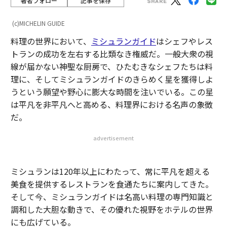
著者フォロー
記事を保存
(c)MICHELIN GUIDE
料理の世界において、
ミシュランガイド
はシェフやレス
トランの成功を左右する比類なき権威だ。一般大衆の視
線が届かない神聖な厨房で、ひたむきなシェフたちは料
理に、そしてミシュランガイドのきらめく星を獲得しよ
うという願望や野心に膨大な時間を注いでいる。この星
は平凡を非平凡へと高める、料理界における名声の象徴
だ。
advertisement
ミシュランは120年以上にわたって、常に平凡を超える
美食を提供するレストランを食通たちに案内してきた。
そして今、ミシュランガイドは名高い料理の専門知識と
調和した大胆な動きで、その優れた視野をホテルの世界
にも広げている。