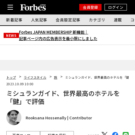
会員登録
ログイン
新着記事
人気記事
会員限定記事
カテゴリ
連載
コ
Forbes JAPAN MEMBERSHIP 新機能｜
NEWS
記事ページ内の広告表示を最小限にしました
トップ
ライフスタイル
旅
ミシュランガイド、世界最高のホテルを「鍵」
2023.10.09 10:00
ミシュランガイド、世界最高のホテルを
「鍵」で評価
Rooksana Hossenally | Contributor