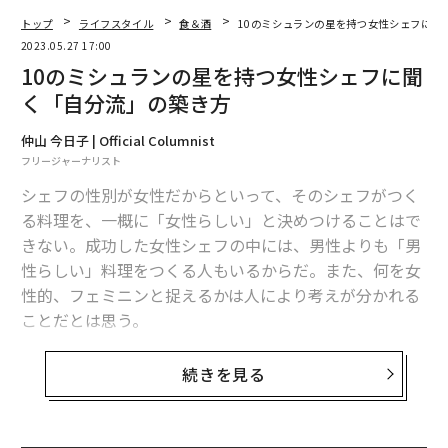
トップ
ライフスタイル
食＆酒
10のミシュランの星を持つ女性シェフに聞
2023.05.27 17:00
10のミシュランの星を持つ女性シェフに聞
く「自分流」の築き方
仲山 今日子 | Official Columnist
フリージャーナリスト
シェフの性別が女性だからといって、そのシェフがつく
る料理を、一概に「女性らしい」と決めつけることはで
きない。成功した女性シェフの中には、男性よりも「男
性らしい」料理をつくる人もいるからだ。また、何を女
性的、フェミニンと捉えるかは人により考えが分かれる
ことだとは思う。
しかし、フランス中部のヴァランスで2007年からミシュ
続きを見る
ラン三つ星に輝き続ける「メゾン・ピック」を訪れ、ピ
ンクのシャンデリア、花をモチーフにした壁など、柔ら
かい印象を持つインテリアに迎えられると、フェミニン