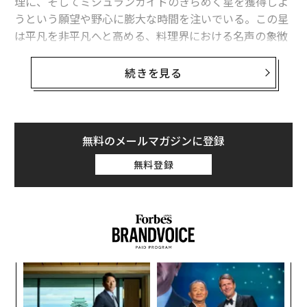
理に、そしてミシュランガイドのきらめく星を獲得しよ
うという願望や野心に膨大な時間を注いでいる。この星
は平凡を非平凡へと高める、料理界における名声の象徴
だ。
続きを見る
ミシュランは120年以上にわたって、常に平凡を超える
美食を提供するレストランを食通たちに案内してきた。
そして今、ミシュランガイドは名高い料理の専門知識と
調和した大胆な動きで、その優れた視野をホテルの世界
無料のメールマガジンに登録
にも広げている。
無料登録
ミシュランガイドはこのほど、画期的な発表を行った。
2018年のタブレットホテルズ買収に続き、洒落たホテル
を予約できるプラットフォームを立ち上げ、世界中のホ
テルをランク付けする事業に乗り出した。そして2024年
からは、予約プラットフォームにあるホテルの中で選ば
創業
〜
れた最高の施設に、星ではなくキー（鍵）を授与する。
シン
金
超え
個
目