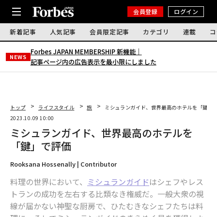
会員登録
ログイン
新着記事
人気記事
会員限定記事
カテゴリ
連載
コ
Forbes JAPAN MEMBERSHIP 新機能｜
NEWS
記事ページ内の広告表示を最小限にしました
トップ
ライフスタイル
旅
ミシュランガイド、世界最高のホテルを「鍵」
2023.10.09 10:00
ミシュランガイド、世界最高のホテルを
「鍵」で評価
Rooksana Hossenally | Contributor
料理の世界において、
ミシュランガイド
はシェフやレス
トランの成功を左右する比類なき権威だ。一般大衆の視
線が届かない神聖な厨房で、ひたむきなシェフたちは料