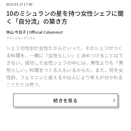
2023.05.27 17:00
10のミシュランの星を持つ女性シェフに聞
く「自分流」の築き方
仲山 今日子 | Official Columnist
フリージャーナリスト
翻訳＝溝口慈子
シェフの性別が女性だからといって、そのシェフがつく
る料理を、一概に「女性らしい」と決めつけることはで
きない。成功した女性シェフの中には、男性よりも「男
2026年9月号発売中
性らしい」料理をつくる人もいるからだ。また、何を女
性的、フェミニンと捉えるかは人により考えが分かれる
ことだとは思う。
最新号の購入はこちらから
しかし、フランス中部のヴァランスで2007年からミシュ
続きを見る
メンバーシップに登録する
ラン三つ星に輝き続ける「メゾン・ピック」を訪れ、ピ
ンクのシャンデリア、花をモチーフにした壁など、柔ら
かい印象を持つインテリアに迎えられると、フェミニン
という言葉が頭に浮かんだ。