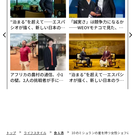
ェ
の
ン
“泊まる”を超えて──エスパ
「誠実さ」は競争力になるか
シオが描く、新しい日本のラ
──WEOYモナコで見た、く
グジュアリー（前編）
ら寿司の経営哲学
アフリカの農村の通信、小1
“泊まる”を超えて─エスパシ
の壁。2人の挑戦者が手にし
オが描く、新しい日本のラグ
た「次なる武器」
ジュアリー（中編）
トップ
ライフスタイル
食＆酒
10のミシュランの星を持つ女性シェフに聞