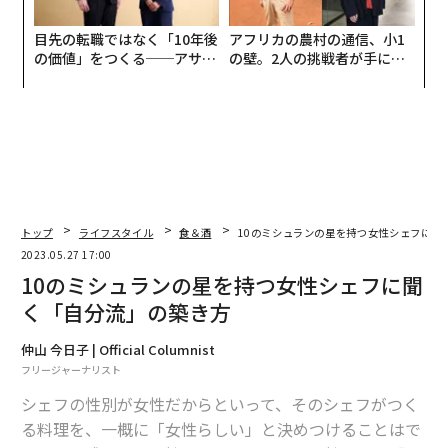
目先の転職ではなく「10年後
アフリカの農村の通信、小1
の価値」をつくる──アサイ
の壁。2人の挑戦者が手にし
ンの長期伴走型支援とは
た「次なる武器」
トップ
ライフスタイル
食＆酒
10のミシュランの星を持つ女性シェフに聞
2023.05.27 17:00
10のミシュランの星を持つ女性シェフに聞
く「自分流」の築き方
仲山 今日子 | Official Columnist
フリージャーナリスト
シェフの性別が女性だからといって、そのシェフがつく
る料理を、一概に「女性らしい」と決めつけることはで