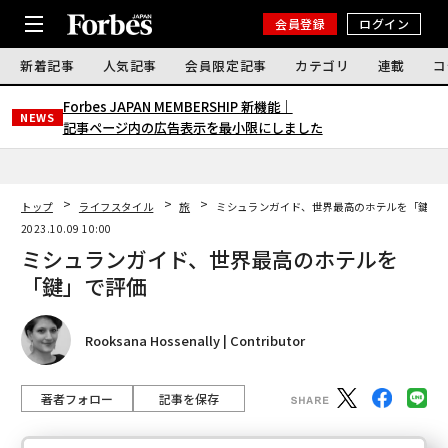
会員登録
ログイン
新着記事
人気記事
会員限定記事
カテゴリ
連載
コ
Forbes JAPAN MEMBERSHIP 新機能｜
NEWS
記事ページ内の広告表示を最小限にしました
トップ
ライフスタイル
旅
ミシュランガイド、世界最高のホテルを「鍵」
2023.10.09 10:00
ミシュランガイド、世界最高のホテルを
「鍵」で評価
Rooksana Hossenally | Contributor
著者フォロー
記事を保存