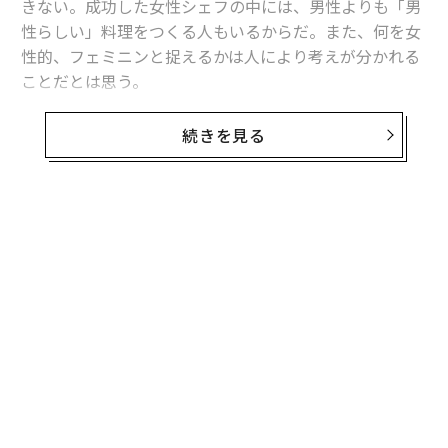
きない。成功した女性シェフの中には、男性よりも「男
性らしい」料理をつくる人もいるからだ。また、何を女
性的、フェミニンと捉えるかは人により考えが分かれる
ことだとは思う。
しかし、フランス中部のヴァランスで2007年からミシュ
続きを見る
ラン三つ星に輝き続ける「メゾン・ピック」を訪れ、ピ
ンクのシャンデリア、花をモチーフにした壁など、柔ら
かい印象を持つインテリアに迎えられると、フェミニン
という言葉が頭に浮かんだ。