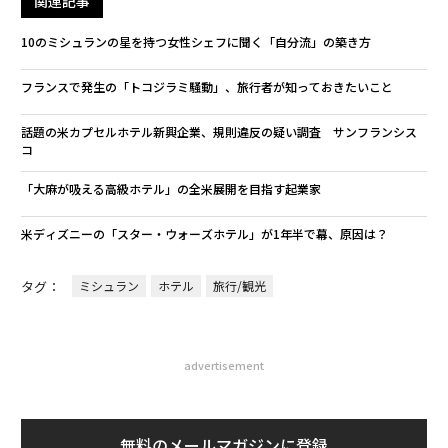
関連記事
10のミシュランの星を持つ女性シェフに聞く「自分流」の築き方
フランスで発生の「トコジラミ騒動」、旅行者が知っておきたいこと
話題の米カプセルホテル新興企業、規則違反の疑い調査 サンフランシス
コ
「大麻が吸える高級ホテル」の全米展開を目指す起業家
米ディズニーの「スター・ウォーズホテル」が1年半で幕、原因は？
タグ：
ミシュラン
ホテル
旅行/観光
advertisement
無料のメールマガジンに登録