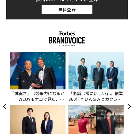
無料登録
“
オ
ジ
〈7
ャ
ト
リア
「誠実さ」は競争力になるか
「老舗は常に新しい」。創業
UM
──WEOYモナコで見た、く
360年ＹＵＡＳＡとカクシン
ら寿司の経営哲学
CEO田尻望が語る、AIを超え
る人の価値