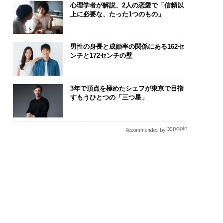
心理学者が解説、2人の恋愛で「信頼以
上に必要な、たった1つのもの」
男性の身長と成婚率の関係にある162セ
ンチと172センチの壁
3年で頂点を極めたシェフが東京で目指
すもうひとつの「三つ星」
Recommended by