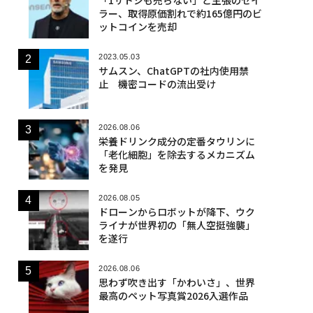
ラー、取得原価割れで約165億円のビ
ットコインを売却
2023.05.03
サムスン、ChatGPTの社内使用禁
止 機密コードの流出受け
2026.08.06
栄養ドリンク成分の定番タウリンに
「老化細胞」を除去するメカニズム
を発見
2026.08.05
ドローンからロボットが降下、ウク
ライナが世界初の「無人空挺強襲」
を遂行
2026.08.06
思わず吹き出す「かわいさ」、世界
最高のペット写真賞2026入選作品