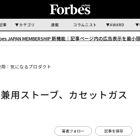
記事
カテゴリ
連載
コラムニスト
AWARD
rbes JAPAN MEMBERSHIP 新機能｜
記事ページ内の広告表示を最小
使用：気になるプロダクト
外兼用ストーブ、カセットガス
ト
著者フォロー
記事を保存