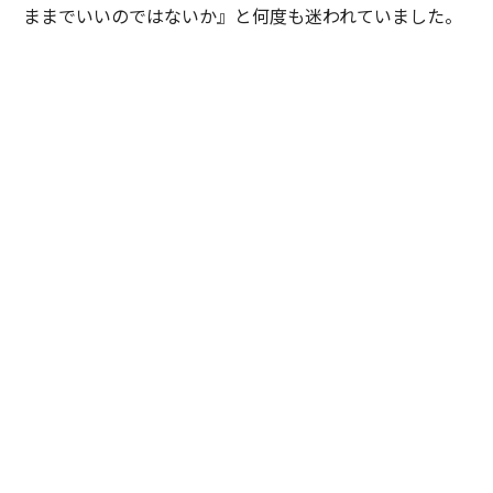
ままでいいのではないか』と何度も迷われていました。
私は特定の企業や環境を勧めたかったわけではありませ
ん。ただ、ご本人が対話を重ねる中で見えてきた価値観
や将来像を考えたとき、その選択を後悔しないために
は、一度立ち止まって自分自身の意思と向き合うことが
大切だと感じました。そこで『どちらを選ぶかではな
く、自分で納得して選ぶことが、この先のキャリアにと
って何より大切だと思います』と率直にお伝えしまし
た。加えて、現職と比較した際の得られる経験やスキ
ル、転職することによるメリットとデメリットを提示
し、目指したい将来像や自分らしいと感じるのはどちら
かという議論を重ねました。
最終的にご本人は自らの意思で新たな環境を選択されま
した。入社当初は慣れない環境に苦労される場面もあり
ましたが、定期的な面談を重ねながら継続的に伴走させ
ていただきました。すると少しずつ成果が表れ始め、社