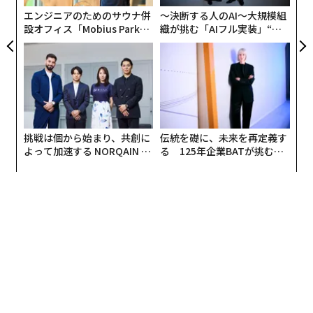
リア
エンジニアのためのサウナ併
〜決断する人のAI〜大規模組
UM
設オフィス「Mobius Park」
織が挑む「AIフル実装」“使
がオープン──タマディック
う”企業から“動く”企業へ【N
が健康経営を徹底する理由
TTドコモビジネス×PwC】
挑戦は個から始まり、共創に
伝統を礎に、未来を再定義す
よって加速する NORQAIN JA
る 125年企業BATが挑むス
PAN 特別座談会
モークレスな未来