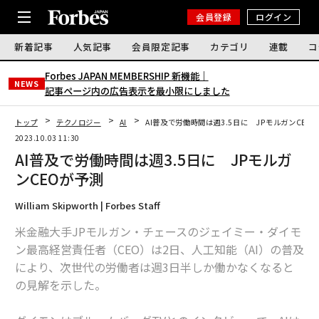
会員登録
ログイン
新着記事
人気記事
会員限定記事
カテゴリ
連載
コ
Forbes JAPAN MEMBERSHIP 新機能｜
NEWS
記事ページ内の広告表示を最小限にしました
トップ
テクノロジー
AI
AI普及で労働時間は週3.5日に JPモルガンCEO
2023.10.03 11:30
AI普及で労働時間は週3.5日に JPモルガ
ンCEOが予測
William Skipworth | Forbes Staff
米金融大手JPモルガン・チェースのジェイミー・ダイモ
ン最高経営責任者（CEO）は2日、人工知能（AI）の普及
により、次世代の労働者は週3日半しか働かなくなると
の見解を示した。