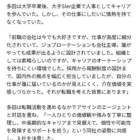
多田は大学卒業後、大手SIer企業で人事としてキャリア
を歩んでいた。しかし、その仕事にしだいに情熱を持て
なくなっていた。
「前職の会社は今でも大好きですが、仕事が高度に細分
化されていて、ジョブローテーションも会社主導。誰が
やっても成果が出るように設計されていました。組織と
しては素晴らしいのですが、キャリアのオーナーシップ
を持ちにくい環境でした。採用から報酬制度の設計ま
で、国内外の拠点を幅広く担当していましたが、自分の
仕事が誰に届いているのかが見えにくく、介在価値を実
感しづらかった。それが転職を考えた背景にあります」
多田は転職活動を進めるなかでアサインのエージェント
と対話を重ね、「一人ひとりの価値観や強みを丁寧に整
理し、中長期的なキャリアまで見据えて、個性や可能性
を発揮するサポートを担う」という同社の姿勢に共感
し、入社を決意した。