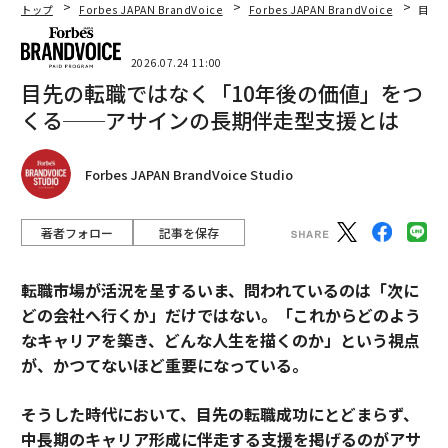
トップ
Forbes JAPAN BrandVoice
Forbes JAPAN BrandVoice
目先
2026.07.24 11:00
目先の転職ではなく「10年後の価値」をつ
くる──アサインの長期伴走型支援とは
Forbes JAPAN BrandVoice Studio
著者フォロー
記事を保存
転職市場が活況を呈するいま、問われているのは「次に
どの会社へ行くか」だけではない。「これからどのよう
なキャリアを築き、どんな人生を描くのか」という視点
が、かつてないほど重要になっている。
そうした時代において、目先の転職成功にとどまらず、
中長期のキャリア形成に伴走する支援を掲げるのがアサ