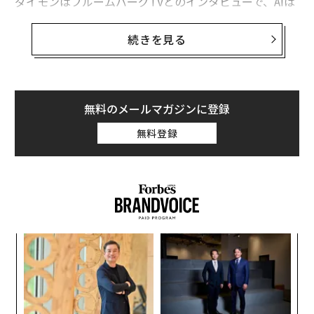
ダイモンはブルームバーグTVとのインタビューで、AIは
すでにJPモルガン・チェースの従業員によって広く利用
されており「会社に大きな価値」をもたらしていると説
続きを見る
明。AIが人間から一部の雇用を奪うことは「もちろん」
起きるとしつつも「テクノロジーは常に雇用を置き換え
てきた」と指摘した。JPモルガン・チェースは、AIによ
って職を失った人々を「再配置」する意向だという。
無料のメールマガジンに登録
無料登録
ダイモンは4月の株主宛て書簡で、AIを「わが社の将来の
成功に不可欠なもの」と呼び、AIに関するセクションも
特設。同社がAIの使用方法を300通り以上特定している
ことを明らかにしていた。
目
変え
の
FE
ン
なく
〈7
0年
Ja
ャ
er」
ト