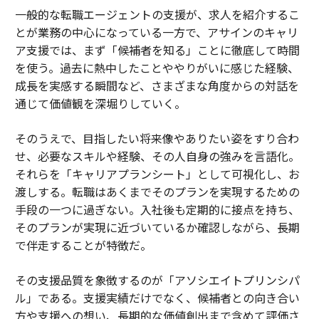
一般的な転職エージェントの支援が、求人を紹介するこ
とが業務の中心になっている一方で、アサインのキャリ
ア支援では、まず「候補者を知る」ことに徹底して時間
を使う。過去に熱中したことややりがいに感じた経験、
成長を実感する瞬間など、さまざまな角度からの対話を
通じて価値観を深堀りしていく。
そのうえで、目指したい将来像やありたい姿をすり合わ
せ、必要なスキルや経験、その人自身の強みを言語化。
それらを「キャリアプランシート」として可視化し、お
渡しする。転職はあくまでそのプランを実現するための
手段の一つに過ぎない。入社後も定期的に接点を持ち、
そのプランが実現に近づいているか確認しながら、長期
で伴走することが特徴だ。
その支援品質を象徴するのが「アソシエイトプリンシパ
ル」である。支援実績だけでなく、候補者との向き合い
方や支援への想い、長期的な価値創出まで含めて評価さ