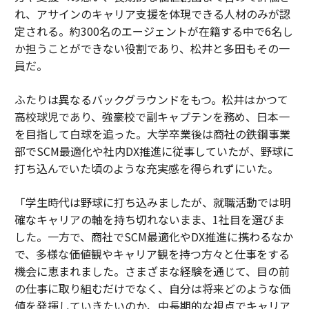
れ、アサインのキャリア支援を体現できる人材のみが認
定される。約300名のエージェントが在籍する中で6名し
か担うことができない役割であり、松井と多田もその一
員だ。
ふたりは異なるバックグラウンドをもつ。松井はかつて
高校球児であり、強豪校で副キャプテンを務め、日本一
を目指して白球を追った。大学卒業後は商社の鉄鋼事業
部でSCM最適化や社内DX推進に従事していたが、野球に
打ち込んでいた頃のような充実感を得られずにいた。
「学生時代は野球に打ち込みましたが、就職活動では明
確なキャリアの軸を持ち切れないまま、1社目を選びま
した。一方で、商社でSCM最適化やDX推進に携わるなか
で、多様な価値観やキャリア観を持つ方々と仕事をする
機会に恵まれました。さまざまな経験を通じて、目の前
の仕事に取り組むだけでなく、自分は将来どのような価
値を発揮していきたいのか、中長期的な視点でキャリア