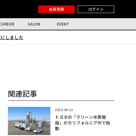
会員登録
ログイン
CAREER
SALON
EVENT
限にしました
関連記事
2023.09.10
トヨタの「クリーン水素施
設」がカリフォルニア州で始
動