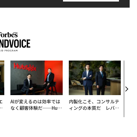
「コ
果を左
E」
「挑
エ
AIが変えるのは効率では
内製化こそ、コンサルテ
い
なく顧客体験だ──Hub
ィングの本質だ レバレ
Spot Japanが語る「Gr
ジーズが実践する、次世
ow Better」な組織のつ
代ファームの全貌
くり方