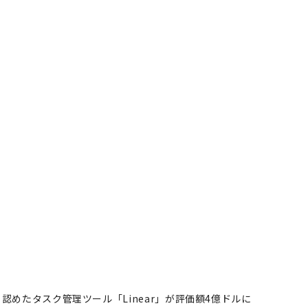
者も認めたタスク管理ツール「Linear」が評価額4億ドルに
スク管理ツール「Linear」が
著者フォロー
記事を保存