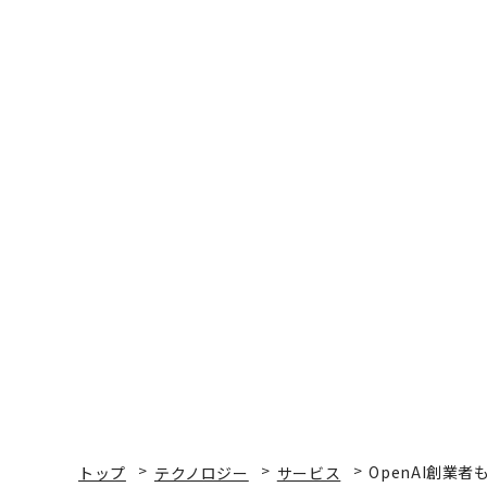
トップ
テクノロジー
サービス
OpenAI創業
サービス
2023.10.03 15:30
OpenAI創業者も認めたタ
評価額4億ドルに
Alex Konrad | Forbes Staff