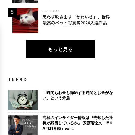
2026.08.06
思わず吹き出す「かわいさ」、世界
最高のペット写真賞2026入選作品
もっと見る
TREND
「時間もお金も節約する時間とお金がな
い」という矛盾
究極のインサイダー情報は『売却した社
長が残留しているか』 安藤智之の「M&
A目利き録」vol.1