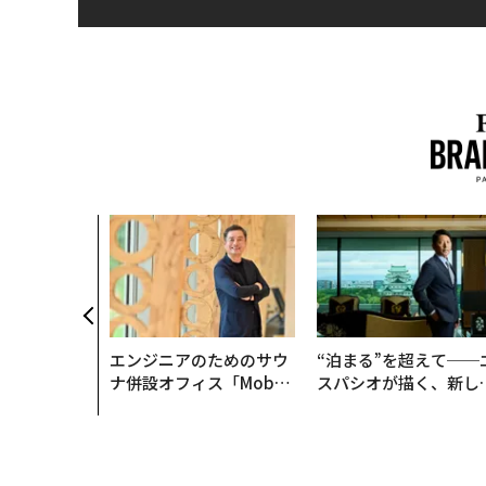
エンジニアのためのサウ
“泊まる”を超えて──
ナ併設オフィス「Mobiu
スパシオが描く、新し
s Park」がオープン──
日本のラグジュアリー
タマディックが健康経営
（前編）
を徹底する理由