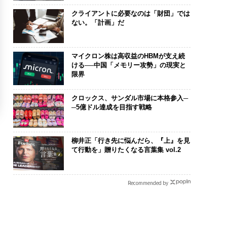
クライアントに必要なのは「財団」では
ない。「計画」だ
マイクロン株は高収益のHBMが支え続
ける──中国「メモリー攻勢」の現実と
限界
クロックス、サンダル市場に本格参入─
─5億ドル達成を目指す戦略
柳井正「行き先に悩んだら、『上』を見
て行動を」贈りたくなる言葉集 vol.2
Recommended by