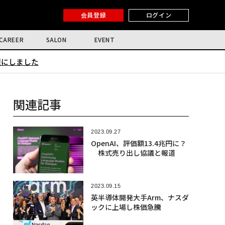
会員登録
ログイン
CAREER
SALON
EVENT
限にしました
関連記事
2023.09.27
OpenAI、評価額13.4兆円に？
株式売り出し協議と報道
2023.09.15
英半導体開発大手Arm、ナスダ
ックに上場し株価急騰