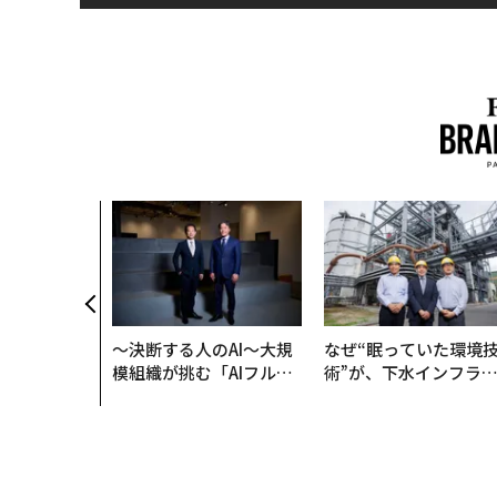
〜決断する人のAI〜大規
なぜ“眠っていた環境
模組織が挑む「AIフル実
術”が、下水インフラ
装」“使う”企業から“動
変えたのか──産総研
く”企業へ【NTTドコモ
月島JFEアクアソリュ
ビジネス×PwC】
ションの10年