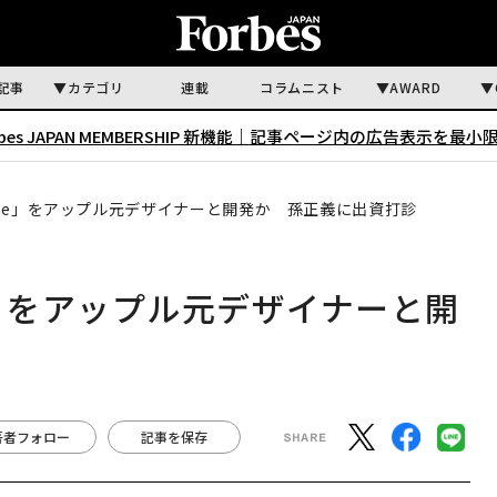
記事
カテゴリ
連載
コラムニスト
AWARD
rbes JAPAN MEMBERSHIP 新機能｜
記事ページ内の広告表示を最小
Phone」をアップル元デザイナーと開発か 孫正義に出資打診
one」をアップル元デザイナーと開
著者フォロー
記事を保存