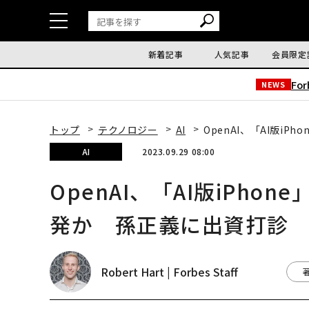
新着記事
人気記事
会員限定
Fo
NEWS
トップ
テクノロジー
AI
OpenAI、「AI版i
AI
2023.09.29 08:00
OpenAI、「AI版iPh
発か 孫正義に出資打診
Robert Hart | Forbes Staff