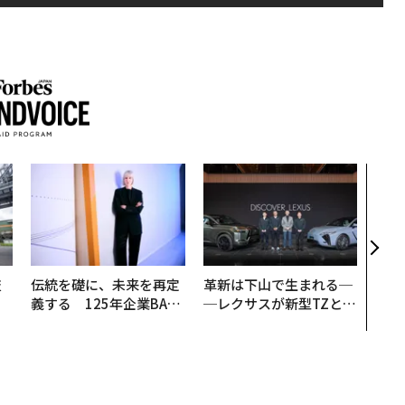
AI
なく
Spo
ow 
くり
技
伝統を礎に、未来を再定
革新は下山で生まれる─
を
義する 125年企業BAT
─レクサスが新型TZとE
×
が挑むスモークレスな未
Sに込めた「DISCOVE
ー
来
R」の哲学