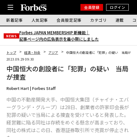
会員登録
ログイン
新着記事
人気記事
会員限定記事
カテゴリ
連載
コ
Forbes JAPAN MEMBERSHIP 新機能｜
NEWS
記事ページ内の広告表示を最小限にしました
トップ
経済・社会
アジア
中国恒大の創設者に「犯罪」の疑い 当局が捜
2023.09.29 09:30
中国恒大の創設者に「犯罪」の疑い 当局
が捜査
Robert Hart | Forbes Staff
中国の不動産開発大手、中国恒大集団（チャイナ・エバ
ーグランデ・グループ）は28日、創業者の許家印会長が
犯罪の疑いで当局による捜査を受けていると発表した。
経営難に陥る同社は存続をめぐる懸念が高まっており、
同社の株式はこの日、香港証券取引所で売買が停止され