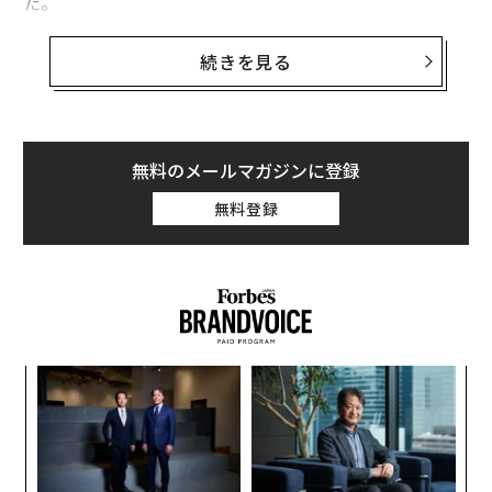
た。
ブルームバーグ通信は前日の27日、許会長が
続きを見る
警察の監視下に置かれた
と報じていた。恒大は証券取引
所を通じ出した声明で、許会長が「違法犯罪」の疑いで
「法に基づく強制措置」の対象となったと当局から通達
されたと説明したが、強制措置の内容や、容疑の詳細に
無料のメールマガジンに登録
ついては触れなかった。
無料登録
この発表の数時間前には、恒大と香港の子会社2社の株
式売買が停止されていた。証券取引所に提出された書類
には、停止の理由は記されていない。
果を
エ
EN
設オ
明
が
“
が
シ
グ