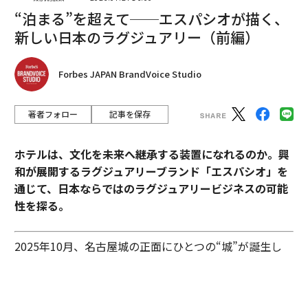
“泊まる”を超えて──エスパシオが描く、
翻訳＝上西雄太・編集＝遠藤宗生
新しい日本のラグジュアリー（前編）
2026年9月号発売中
Forbes JAPAN BrandVoice Studio
著者フォロー
記事を保存
最新号の購入はこちらから
ホテルは、文化を未来へ継承する装置になれるのか。興
メンバーシップに登録する
和が展開するラグジュアリーブランド「エスパシオ」を
通じて、日本ならではのラグジュアリービジネスの可能
性を探る。
関連記事
2025年10月、名古屋城の正面にひとつの“城”が誕生し
た。あの有名な金のシャチホコこそ冠してはいないが、
中国恒大集団の創業者が「警察の監視下に」 破綻懸念に拍車
石組みの壁の上に、御殿風の建築が積み重ねられたさま
はまさに現代の城。長年、名古屋城を“金城”と呼び親し
存亡の危機に立つ「中国モデル」 対応誤れば共産党の正統性危うく