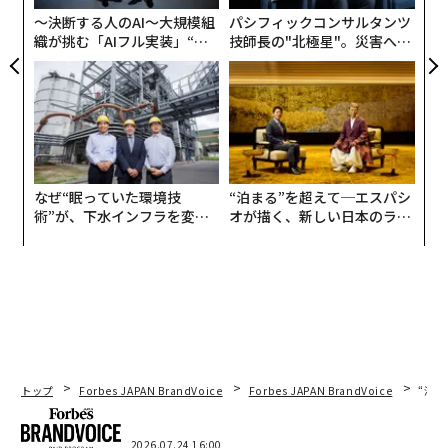
〜決断する人のAI〜大規模組
パシフィックコンサルタンツ
織が挑む「AIフル実装」“使
技師長の"北極星"。災害への
う”企業から“動く”企業へ【N
無力感を乗り越え見つけた、
TTドコモビジネス×PwC】
防災一筋20年の答え
なぜ“眠っていた環境技
“泊まる”を超えて─エスパシ
術”が、下水インフラを変え
オが描く、新しい日本のラグ
たのか──産総研×月島JFE
ジュアリー（中編）
アクアソリューションの10年
トップ
Forbes JAPAN BrandVoice
Forbes JAPAN BrandVoice
“泊
2026.07.24 16:00