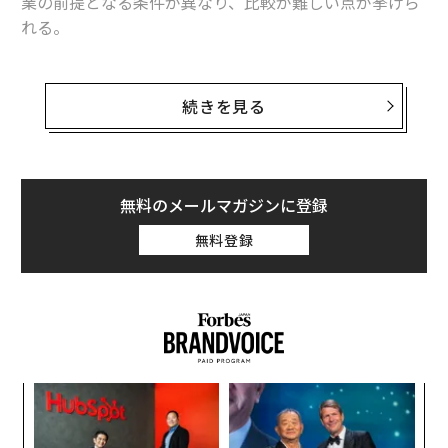
業の前提となる条件が異なり、比較が難しい点が挙げら
れる。
規制、税制、提供されている補助金、天然資源、人材発
掘、サプライチェーンに至るまで、この地球上にある19
続きを見る
3カ国はすべて、事業環境が異なる。企業の幹部や最高経
営責任者（CEO）は、与えられた条件の中で最善に向け
た努力をしなければならない。
無料のメールマガジンに登録
そうしたCEOの1人が、英国でかつてベンチャー企業を
無料登録
率いたのち、現在は米国とイタリアのスタートアップで
トップを務めるラーズ・カールストロームだ。同氏が現
在率いている米国の
Statevolt
、イタリアの
Italvolt
の2社
は、再生可能エネルギーの貯蔵および電気自動車（EV）
向けに成長を続けるバッテリー製造市場でシェアの獲得
を目指している。
「
左右
T
内