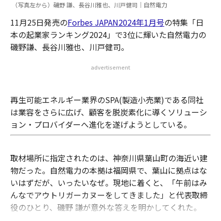
（写真左から）磯野 謙、長谷川雅也、川戸健司｜自然電力
11月25日発売の
Forbes JAPAN2024年1月号
の特集「日
本の起業家ランキング2024」で3位に輝いた自然電力の
磯野謙、長谷川雅也、川戸健司。
advertisement
再生可能エネルギー業界のSPA(製造小売業)である同社
は業容をさらに広げ、顧客を脱炭素化に導くソリューシ
ョン・プロバイダーへ進化を遂げようとしている。
取材場所に指定されたのは、神奈川県葉山町の海近い建
物だった。自然電力の本拠は福岡県で、葉山に拠点はな
いはずだが、いったいなぜ。現地に着くと、「午前はみ
んなでアウトリガーカヌーをしてきました」と代表取締
役のひとり、磯野 謙が意外な答えを明かしてくれた。