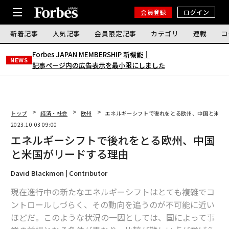
会員登録
ログイン
新着記事
人気記事
会員限定記事
カテゴリ
連載
コ
Forbes JAPAN MEMBERSHIP 新機能｜
NEWS
記事ページ内の広告表示を最小限にしました
トップ
経済・社会
欧州
エネルギーシフトで後れをとる欧州、中国と米国
2023.10.03 09:00
エネルギーシフトで後れをとる欧州、中国
と米国がリードする理由
David Blackmon | Contributor
現在進行中の新たなエネルギーシフトはとても複雑でコ
ントロールしづらく、その動向を追うのが不可能に近い
ほどだ。このような状況の一因としては、国によって事