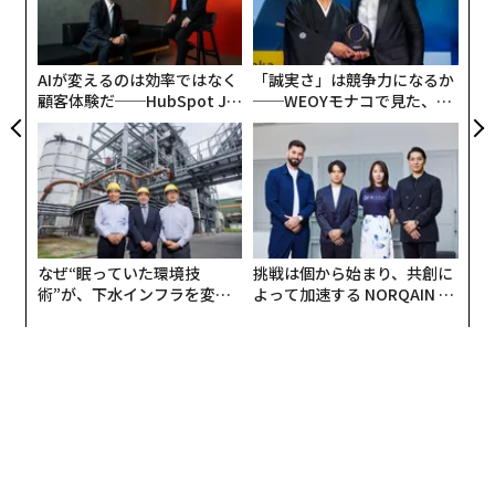
日
グ
実
全
AIが変えるのは効率ではなく
「誠実さ」は競争力になるか
顧客体験だ──HubSpot Ja
──WEOYモナコで見た、く
panが語る「Grow Better」
ら寿司の経営哲学
な組織のつくり方
なぜ“眠っていた環境技
挑戦は個から始まり、共創に
術”が、下水インフラを変え
よって加速する NORQAIN JA
たのか──産総研×月島JFE
PAN 特別座談会
アクアソリューションの10年