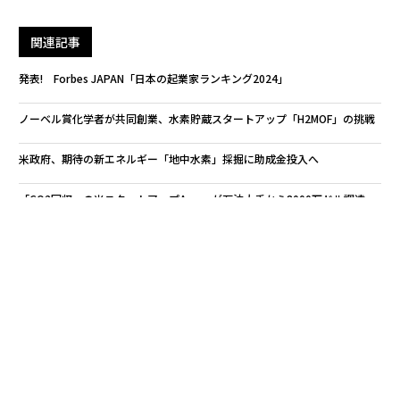
関連記事
発表! Forbes JAPAN「日本の起業家ランキング2024」
ノーベル賞化学者が共同創業、水素貯蔵スタートアップ「H2MOF」の挑戦
米政府、期待の新エネルギー「地中水素」採掘に助成金投入へ
「CO2回収」の米スタートアップAvnosが石油大手から8000万ドル調達
サステナビリティへの取り組みが財務に与える影響を重視
サステナビリティ/持続可能性
脱炭素
スタートアップ
タグ：
再生可能エネルギー
advertisement