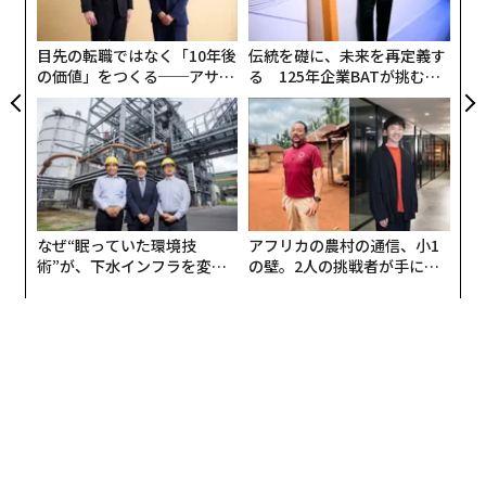
グ
目先の転職ではなく「10年後
伝統を礎に、未来を再定義す
の価値」をつくる──アサイ
る 125年企業BATが挑むス
ンの長期伴走型支援とは
モークレスな未来
なぜ“眠っていた環境技
アフリカの農村の通信、小1
術”が、下水インフラを変え
の壁。2人の挑戦者が手にし
たのか──産総研×月島JFE
た「次なる武器」
アクアソリューションの10年
翻訳＝上西雄太・編集＝遠藤宗生