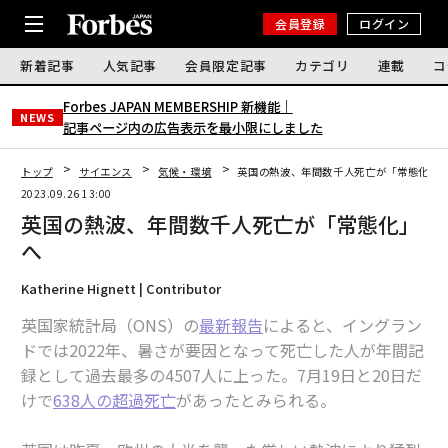
会員登録
ログイン
新着記事
人気記事
会員限定記事
カテゴリ
連載
コ
Forbes JAPAN MEMBERSHIP 新機能｜
NEWS
記事ページ内の広告表示を最小限にしました
トップ
サイエンス
気候・環境
英国の熱波、年間数千人死亡が「常態化」
2023.09.26 13:00
英国の熱波、年間数千人死亡が「常態化」
へ
Katherine Hignett | Contributor
英国家統計局（ONS）の
最新報告
によると、イングラン
ドでは2022年、暑さが要因となって死亡した人が年間記
録として過去最多の4507人に上った。7月19日と20日だ
けで
638人の超過死亡
があったとみられる。