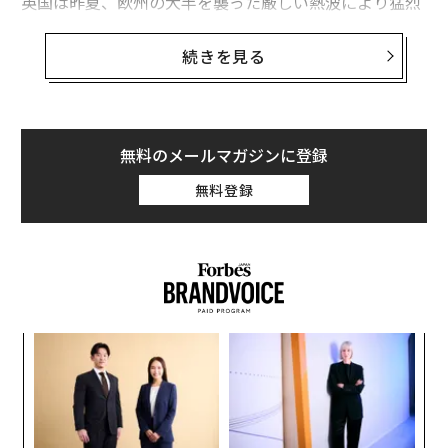
英国は昨夏、欧州の大半を襲った厳しい熱波により猛烈
な暑さに見舞われ、7月に観測史上最高の気温40.3度を
記録した。欧州でも古い住宅が多い国で、このような極
続きを見る
端な高温は人命に対する非常に現実的な脅威となる。
全体として2022年は英国で観測史上最も高温の1年とな
った。
無料のメールマガジンに登録
無料登録
「
─
ら
“
シ
グ