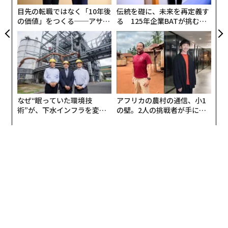
目先の転職ではなく「10年後
伝統を礎に、未来を再定義す
の価値」をつくる──アサイ
る 125年企業BATが挑むス
ンの長期伴走型支援とは
モークレスな未来
なぜ“眠っていた環境技
アフリカの農村の通信、小1
術”が、下水インフラを変え
の壁。2人の挑戦者が手にし
たのか──産総研×月島JFE
た「次なる武器」
アクアソリューションの10年
翻訳・編集＝荻原藤緒
2026年9月号発売中