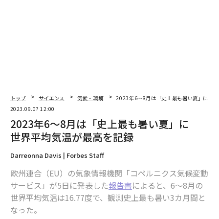
最新号の購入はこちらから
メンバーシップに登録する
トップ
サイエンス
気候・環境
2023年6～8月は「史上最も暑い夏」に 
2023.09.07 12:00
関連記事
2023年6～8月は「史上最も暑い夏」に
2023年6～8月は「史上最も暑い夏」に 世界平均気温が最高を記録
世界平均気温が最高を記録
意図せず都市が暑くなった「ヒートアイランド現象」、その実態と解決策
Darreonna Davis | Forbes Staff
欧州連合（EU）の気象情報機関「コペルニクス気候変動
ダムと洪水調節、気候変動への「備えなし」
サービス」が5日に発表した
報告書
によると、6～8月の
世界平均気温は16.77度で、観測史上最も暑い3カ月間と
英国の「子供をネットから守る法律」が非難される理由
なった。
英国で淋病が急増 診断数が過去最多に