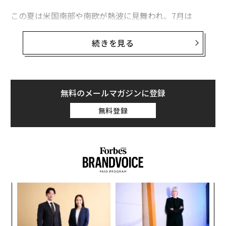
この夏は米国南部や南欧が熱波に見舞われ、7月は
タグ：
気候変動
史上最も暑い月
、8月は史上2番目に暑い月となった。海
面水温も上昇し、8月は平均20.98度だった。
続きを見る
米国では各地で6500件以上の最高気温記録が塗り替えら
advertisement
れた。フロリダ州沖の海面水温は37.8度を記録。南欧の
熱波は、各地で森林火災を引き起こした。米疾病対策セ
無料のメールマガジンに登録
ンター（CDC）によれば、4日には全米で少なくとも
無料登録
1300人
の熱中症患者が出た。
「
─
ら
“
シ