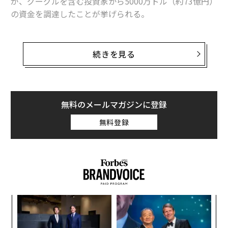
が、グーグルを含む投資家から5000万ドル（約73億円）
の資金を調達したことが挙げられる。
サンフランシスコを拠点とする同社は、ソロプレナーや
フリーランサーを対象に、事業設立サービスや給与計
続きを見る
算、税務、財務管理のためのダッシュボードを提供して
いる。
2020年に創業した同社サービスのウェイティングリスト
無料のメールマガジンに登録
では、約10万人が待機中だという。「私たちは、需要に
無料登録
応えるためにプラットフォームを構築し、事業を拡大し
続ける必要がある」と、共同創業者でCEOのフーマン・
ラドファル（Hooman Radfar）は語る。
小1
目
にし
の
ン
エ