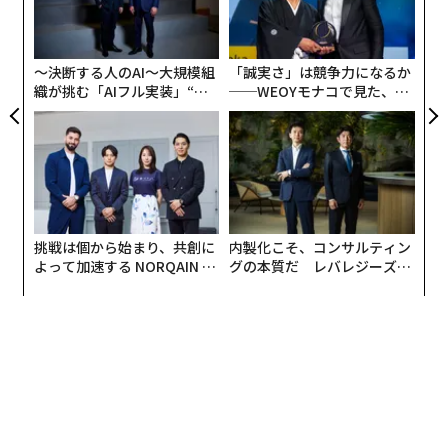
変え
設オ
FE
が
0年
が
〜決断する人のAI〜大規模組
「誠実さ」は競争力になるか
織が挑む「AIフル実装」“使
──WEOYモナコで見た、く
う”企業から“動く”企業へ【N
ら寿司の経営哲学
TTドコモビジネス×PwC】
挑戦は個から始まり、共創に
内製化こそ、コンサルティン
よって加速する NORQAIN JA
グの本質だ レバレジーズが
PAN 特別座談会
実践する、次世代ファームの
全貌