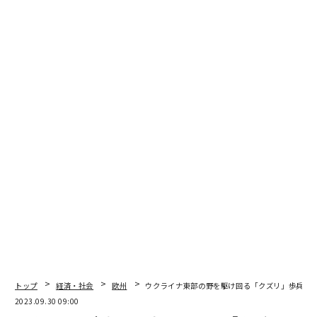
編集＝上田裕資
2026年9月号発売中
最新号の購入はこちらから
メンバーシップに登録する
関連記事
トップ
経済・社会
欧州
ウクライナ東部の野を駆け回る「クズリ」歩兵戦
エヌビディアなどが2億ドル注ぐAIユニコーン「Imbue」を生んだ2人の起
2023.09.30 09:00
業家