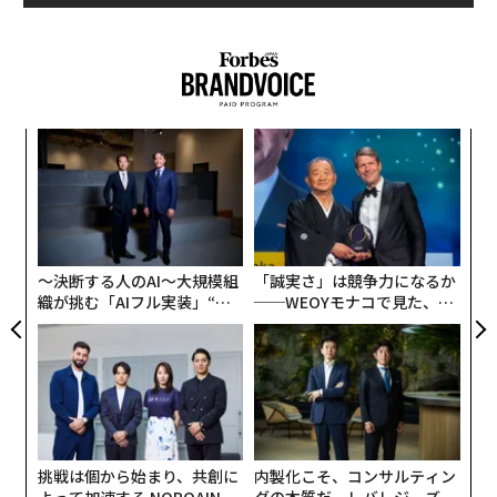
小1
目
にし
の
ン
エ
変え
設オ
FE
が
0年
が
〜決断する人のAI〜大規模組
「誠実さ」は競争力になるか
織が挑む「AIフル実装」“使
──WEOYモナコで見た、く
う”企業から“動く”企業へ【N
ら寿司の経営哲学
TTドコモビジネス×PwC】
挑戦は個から始まり、共創に
内製化こそ、コンサルティン
よって加速する NORQAIN JA
グの本質だ レバレジーズが