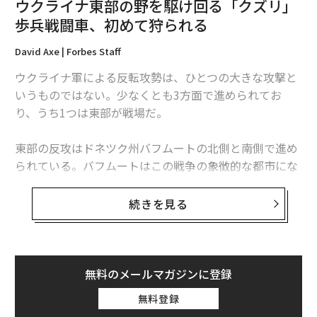
ウクライナ東部の野を駆け回る「クズリ」
ヨーロッパでの投資家面談で見えてきたスタートアップの現状
歩兵戦闘車、初めて狩られる
David Axe | Forbes Staff
熊本、沖縄が「台湾」のスタートアップに熱視線、相思相愛の関係に
ウクライナ軍による反転攻勢は、ひとつの大きな攻撃と
アパレル企業の「ウイグル綿」排除を支援するスタートアップ
いうものではない。少なくとも3方面で進められてお
り、うち1つは東部が戦場だ。
タグ：
AI / 人工知能
Google/グーグル
資金/資金調達
東部の反攻はドネツク州バフムートの北側と南側で進め
られている。バフムートはこの戦争の象徴的な都市にな
advertisement
っており、ロシア軍が5月、多数の人的損失を出しなが
ら1年にわたって続けた作戦の末に占領した。
続きを見る
ウクライナ側はこの方面の反攻でも成功を収めているも
のの、高い代償も払わされている。
無料のメールマガジンに登録
無料登録