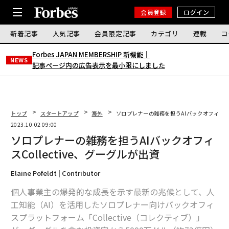
会員登録
ログイン
新着記事
人気記事
会員限定記事
カテゴリ
連載
コ
Forbes JAPAN MEMBERSHIP 新機能｜
NEWS
記事ページ内の広告表示を最小限にしました
トップ
スタートアップ
海外
ソロプレナーの雑務を担うAIバックオフィスCol
2023.10.02 09:00
ソロプレナーの雑務を担うAIバックオフィ
スCollective、グーグルが出資
Elaine Pofeldt | Contributor
個人事業主の爆発的な成長を示す最新の兆候として、人
工知能（AI）を活用したソロプレナー向けバックオフィ
スプラットフォーム「Collective（コレクティブ）」