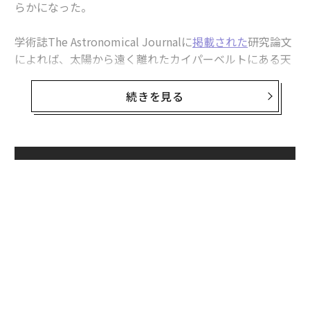
らかになった。
学術誌The Astronomical Journalに
掲載された
研究論文
によれば、太陽から遠く離れたカイパーベルトにある天
体の軌道を調査した結果、太陽系に第9の惑星が存在す
る可能性が示唆された。
続きを見る
カイパーベルト（エッジワース・カイパー・ベルトとも
呼ばれる）は、海王星の軌道の外側の太陽系外縁部にあ
る円盤状の領域で、太陽からの距離は約50AU（AU＝天
無料のメールマガジンに登録
文単位、地球と太陽の距離）。冥王星、マケマケ、エリ
無料登録
スなどの準惑星がある。彗星や、天文学者らが「太陽系
外縁天体（TNO）」と呼ぶ一部の奇妙な天体も存在して
いる。
海王星の向こう
TNOの1つであるセドナは、氷でできた、赤みを帯びた
“
天体で、米国の天文学者
マイケル・ブラウン
が2003年に
オ