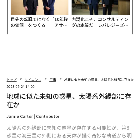
目先の転職ではなく「10年後
内製化こそ、コンサルティン
の価値」をつくる──アサイ
グの本質だ レバレジーズが
ンの長期伴走型支援とは
実践する、次世代ファームの
全貌
トップ
サイエンス
宇宙
地球に似た未知の惑星、太陽系外縁部に存在か
2023.09.24 14:00
地球に似た未知の惑星、太陽系外縁部に存
在か
Jamie Carter | Contributor
太陽系の外縁部に未知の惑星が存在する可能性が、第8
惑星の海王星の外側にある天体が描く奇妙な軌道から明