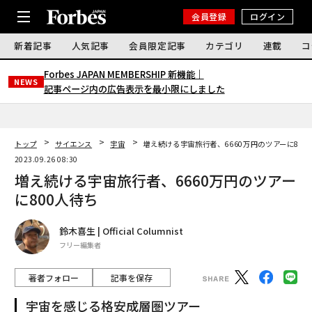
会員登録
ログイン
新着記事
人気記事
会員限定記事
カテゴリ
連載
コ
Forbes JAPAN MEMBERSHIP 新機能｜
NEWS
記事ページ内の広告表示を最小限にしました
トップ
サイエンス
宇宙
増え続ける宇宙旅行者、6660万円のツアーに800
2023.09.26 08:30
増え続ける宇宙旅行者、6660万円のツアー
に800人待ち
鈴木喜生 | Official Columnist
フリー編集者
著者フォロー
記事を保存
宇宙を感じる格安成層圏ツアー