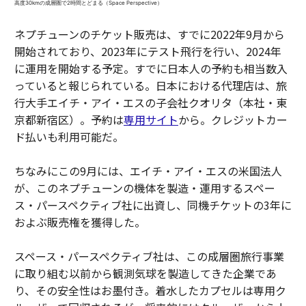
高度30kmの成層圏で2時間とどまる（Space Perspective）
ネプチューンのチケット販売は、すでに2022年9月から
開始されており、2023年にテスト飛行を行い、2024年
に運用を開始する予定。すでに日本人の予約も相当数入
っていると報じられている。日本における代理店は、旅
行大手エイチ・アイ・エスの子会社クオリタ（本社・東
京都新宿区）。予約は
専用サイト
から。クレジットカー
ド払いも利用可能だ。
ちなみにこの9月には、エイチ・アイ・エスの米国法人
が、このネプチューンの機体を製造・運用するスペー
ス・パースペクティブ社に出資し、同機チケットの3年に
およぶ販売権を獲得した。
スペース・パースペクティブ社は、この成層圏旅行事業
に取り組む以前から観測気球を製造してきた企業であ
り、その安全性はお墨付き。着水したカプセルは専用ク