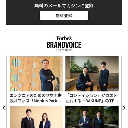
無料のメールマガジンに登録
無料登録
“
オ
ジ
パ
技
無
防
エンジニアのためのサウナ併
「コンディション」が成果を
設オフィス「Mobius Park」
左右する――「BAKUNE」のTEN
がオープン──タマディック
TIALが支える「挑戦者の明
が健康経営を徹底する理由
日」