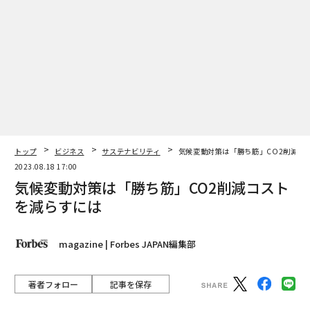
トップ
ビジネス
サステナビリティ
気候変動対策は「勝ち筋」CO2削減コ
2023.08.18 17:00
気候変動対策は「勝ち筋」CO2削減コスト
を減らすには
magazine | Forbes JAPAN編集部
著者フォロー
記事を保存
（写真左から）関山健（京都大学准教授） 三宅香（JCLP共同代表） 沖
大幹（東京大学教授）
広範囲にわたって企業活動に影響を与える気候変動。日
本企業は何ができるのか。最前線で活躍する3人に聞い
た。
advertisement