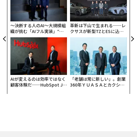
「
R S
ア
─
ら
〜決断する人のAI〜大規模組
革新は下山で生まれる──レ
織が挑む「AIフル実装」“使
クサスが新型TZとESに込め
う”企業から“動く”企業へ【N
た「DISCOVER」の哲学
TTドコモビジネス×PwC】
AIが変えるのは効率ではなく
「老舗は常に新しい」。創業
顧客体験だ──HubSpot Ja
360年ＹＵＡＳＡとカクシン
panが語る「Grow Better」
CEO田尻望が語る、AIを超え
な組織のつくり方
る人の価値