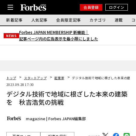
会員登録
ログイン
新着記事
人気記事
会員限定記事
カテゴリ
連載
コ
Forbes JAPAN MEMBERSHIP 新機能｜
NEWS
記事ページ内の広告表示を最小限にしました
トップ
スタートアップ
起業家
デジタル技術で地域に根ざした本来の建築
2023.09.28 17:30
デジタル技術で地域に根ざした本来の建築
を 秋吉浩気の挑戦
magazine | Forbes JAPAN編集部