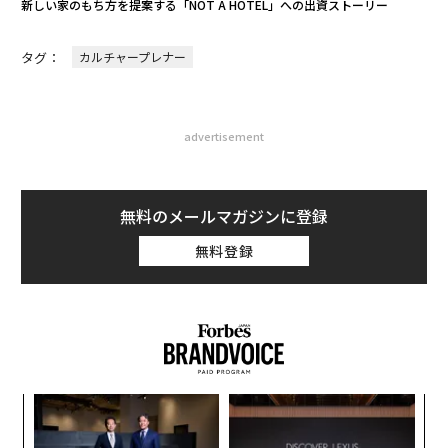
新しい家のもち方を提案する「NOT A HOTEL」への出資ストーリー
タグ：
カルチャープレナー
advertisement
無料のメールマガジンに登録
無料登録
キ
な
か。
術
キャ
た