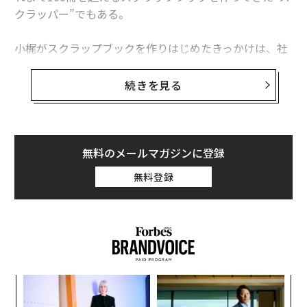
クラッパー”でもある。
小梶がスクラップブックを作りはじめたきっかけは、社
会人2年目となる1991年のフランス旅行だった。
続きを見る
学生時代に沢木耕太郎の『深夜特急』の影響を受け、ア
ジアを旅したことはあったものの、ヨーロッパは初めて
だった。建物、人、食べ物、芸術、目に映るものすべて
に鮮烈な印象を受けた。その旅の記録を、文章にイラス
無料のメールマガジンに登録
トを添えてスケッチブックに記していった。
無料登録
それだけではもの足りないような気がして、紙焼き写
真、美術館の半券チケット、レストランのロゴ入りナプ
キン、セーヌ川沿いで拾った落ち葉などを次々に貼り付
けていった。
革
帰国後、東京の部屋でときおり思い出したようにそのノ
ク
ートを開けば、パリでの過ぎ去った時間が香りたつよう