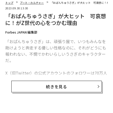
トップ
アート・カルチャー
「おぱんちゅうさぎ」が大ヒット 可哀想に！がZ
2冊目となるスクラップブックには、2年後の1993年に再
2023.09.30 13:30
び訪れたパリでの体験をまとめた。今度は人生の伴侶と
「おぱんちゅうさぎ」が大ヒット 可哀想
なった夫人との新婚旅行で訪れたのだ。人生一度きり
に！がZ世代の心をつかむ理由
の、2人を包み込むキラキラと輝く空気と体験を、小梶
はやはりスクラップブックに閉じ込めた。
Forbes JAPAN 編集部
「おぱんちゅうさぎ」は、頑張り屋で、いつもみんなを
以降は旅に限らず、デザイン、ファッション、音楽、敬
助けようと奔走する優しい性格なのに、それがどうにも
愛するアーティストなど、その時々のテーマや興味に沿
報われない、不憫でかわいらしいうさぎのキャラクター
って、DJがプレイリストを作成するかのようにスクラッ
だ。
プブックを作りはじめた。
X（旧Twitter）の公式アカウントのフォロワーは70万人
以上（2023年9月時点）と、SNSを中心に人気を博すこ
のキャラクターを生み出したのが、今年の「Forbes JAP
続きを見る
AN 30 UNDER 30 2023」に選出されたイラストレーター
の可哀想に！だ。
10～20代を中心に多くの若者の心をつかむキャラクター