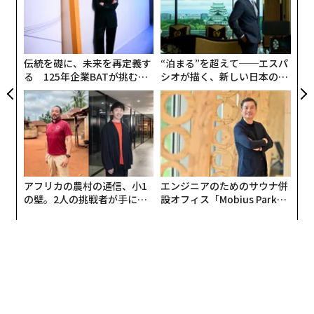
た「
挑
に蘇った。まるで真空パックされていた瞬間が豊かな色
よっ
彩をまとって解き放たれたかのようだった。
PA
伝統を礎に、未来を再定義す
“泊まる”を超えて──エスパ
る 125年企業BATが挑むス
シオが描く、新しい日本のラ
モークレスな未来
グジュアリー（前編）
アフリカの農村の通信、小1
エンジニアのためのサウナ併
の壁。2人の挑戦者が手にし
設オフィス「Mobius Park」
た「次なる武器」
がオープン──タマディック
が健康経営を徹底する理由
パリ旅行の際に作成した一冊目のスクラップブック（1991年）