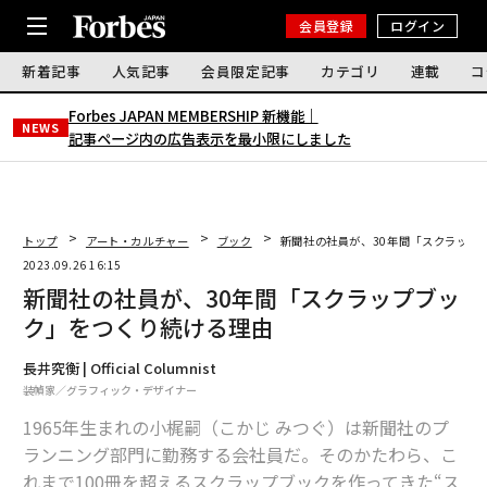
会員登録
ログイン
新着記事
人気記事
会員限定記事
カテゴリ
連載
コ
Forbes JAPAN MEMBERSHIP 新機能｜
NEWS
記事ページ内の広告表示を最小限にしました
トップ
アート・カルチャー
ブック
新聞社の社員が、30年間「スクラップ
2023.09.26 16:15
新聞社の社員が、30年間「スクラップブッ
ク」をつくり続ける理由
長井究衡 | Official Columnist
装幀家／グラフィック・デザイナー
1965年生まれの小梶嗣（こかじ みつぐ）は新聞社のプ
ランニング部門に勤務する会社員だ。そのかたわら、こ
れまで100冊を超えるスクラップブックを作ってきた“ス