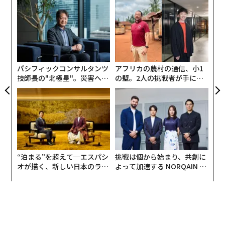
模組
目
“使
の
【N
ン
「
C】
─
ら
パシフィックコンサルタンツ
アフリカの農村の通信、小1
技師長の"北極星"。災害への
の壁。2人の挑戦者が手にし
無力感を乗り越え見つけた、
た「次なる武器」
防災一筋20年の答え
“泊まる”を超えて─エスパシ
挑戦は個から始まり、共創に
オが描く、新しい日本のラグ
よって加速する NORQAIN JA
ジュアリー（中編）
PAN 特別座談会