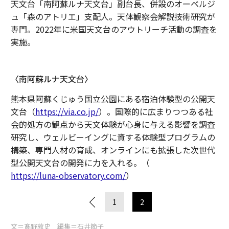
天文台「南阿蘇ルナ天文台」副台長、併設のオーベルジ
ュ「森のアトリエ」支配人。天体観察会解説技術研究が
専門。2022年に米国天文台のアウトリーチ活動の調査を
実施。
〈南阿蘇ルナ天文台〉
熊本県阿蘇くじゅう国立公園にある宿泊体験型の公開天
文台（
https://via.co.jp/
）。国際的に広まりつつある社
会的処方の観点から天文体験が心身に与える影響を調査
研究し、ウェルビーイングに資する体験型プログラムの
構築、専門人材の育成、オンラインにも拡張した次世代
型公開天文台の開発に力を入れる。（
https://luna-observatory.com/
）
1
2
文＝髙野敦史 編集＝石井節子