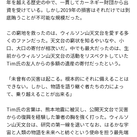
年を越える歴史の中で、一貫してカーネギー財団から出
資を受けている。しかし2019年の損害はそれだけでは到
底賄うことが不可能な規模だった。
この窮地を救ったのは、ウィルソン山天文台を愛する多
くのファンだった。天文台の窮状を知るやいなや、小
口、大口の寄付が相次いだ。中でも最大だったのは、生
前からウィルソン山天文台の活動をリスペクトしていた
Tim氏の友人からの多額の遺産の寄付だったという。
「未曾有の災害は起こる。根本的にそれに備えることは
できない。しかし、物語を語り継ぐ者たちの力によっ
て、乗り越えることが出来る」
Tim氏の言葉は、熊本地震に被災し、公開天文台で災害
からの復興を経験した筆者の胸を強く打った。ウィルソ
ン山天文台は、研究の第一線を退いてなお、はるかな宇
宙と人類の物語を未来へと紡ぐという使命を担う最先端