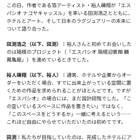
この日、作者である箔アーティスト・裕人礫翔が「エス
パシオ ナゴヤキャッスル」を率いる田渕浩之とともに、
ホテルとアート、そして日本のラグジュアリーの未来に
ついて語り合った。
田渕浩之（以下、田渕）：
裕人さんと初めてお会いした
のは箱根のプロジェクト（「エスパシオ 箱根迎賓館 麟
鳳亀龍」）を進めているときでした。
裕人礫翔（以下、裕人）：
通常、ホテルや企業からオー
ダーをいただく場合、すでに出来上がっている空間に置
くための作品を求められることがほとんどです。ですが
「エスパシオ」の場合には、まだ設計段階でした。「こ
の空いているスペースに作品を置きたい」ではなく、
「このスペースをどうするか」一緒に考えるという……
これほど自由にやらせていただいたのは初めてです。
田渕：
私たちが目指していたのは、完成したホテルにア