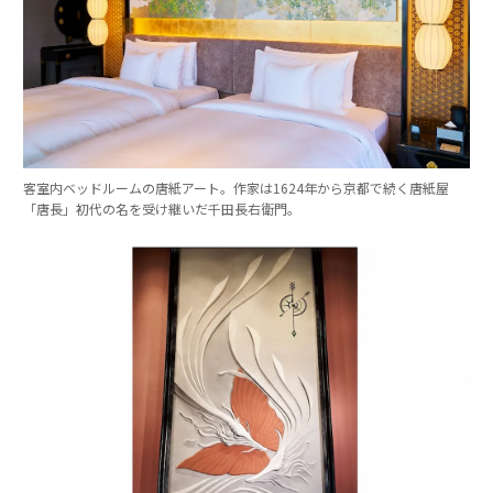
客室内ベッドルームの唐紙アート。作家は1624年から京都で続く唐紙屋
「唐長」初代の名を受け継いだ千田長右衛門。