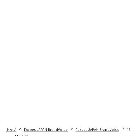
トップ
Forbes JAPAN BrandVoice
Forbes JAPAN BrandVoice
“泊