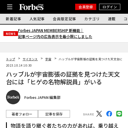
会員登録
ログイン
新着記事
人気記事
会員限定記事
カテゴリ
連載
コ
Forbes JAPAN MEMBERSHIP 新機能｜
NEWS
記事ページ内の広告表示を最小限にしました
トップ
サイエンス
宇宙
ハッブルが宇宙膨張の証拠を見つけた天文台には
2023.10.14 10:30
ハッブルが宇宙膨張の証拠を見つけた天文
台には「ヒゲの名物解説員」がいる
Forbes JAPAN 編集部
著者フォロー
記事を保存
物語を語り継ぐ者たちの力があれば、乗り越え