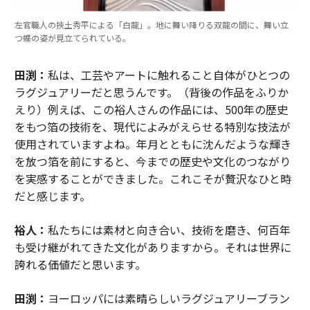
左官職人の挾土秀平による「白龍」。地に舞い降りる双龍の間に、舞い立
つ蝶の姿が見立てられている。
田渕：
私は、工芸やアートに触れること自体がひとつの
ラグジュアリーだと思うんです。（背後の作品をふりか
えり）例えば、この裕人さんの作品には、500年の歴史
をもつ箔の技術を、現代によみがえらせる特別な技法が
使用されていますよね。年月とともに沈んだような輝き
を放つ箔を前にすると、今までの歴史や文化のつながり
を実感することができました。これこそが贅沢なひと時
だと感じます。
裕人：
私たちには素材と向き合い、技術を磨き、何百年
も受け継がれてきた文化がありますから。それは世界に
誇れる価値だと思います。
田渕：
ヨーロッパには素晴らしいラグジュアリーブラン