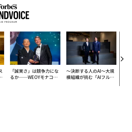
挑戦
創に
QAI
ス
「誠実さ」は競争力にな
〜決断する人のAI〜大規
日
るか──WEOYモナコで
模組織が挑む「AIフル実
中
見た、くら寿司の経営哲
装」“使う”企業から“動
学
く”企業へ【NTTドコモ
ビジネス×PwC】