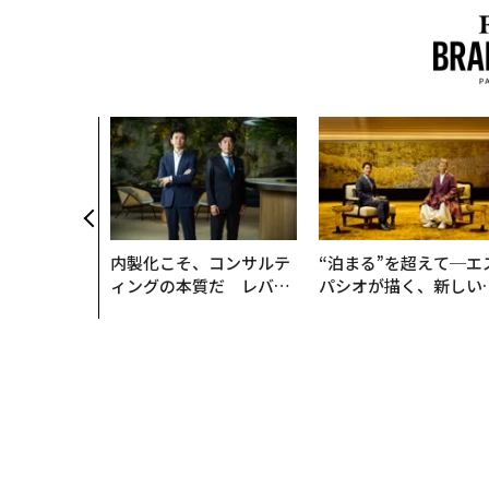
内製化こそ、コンサルテ
“泊まる”を超えて─エ
ィングの本質だ レバレ
パシオが描く、新しい
ジーズが実践する、次世
本のラグジュアリー（
代ファームの全貌
編）