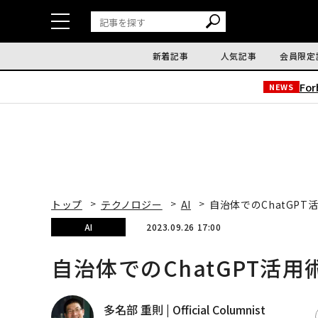
新着記事
人気記事
会員限定
Fo
NEWS
トップ
テクノロジー
AI
自治体でのChatGP
AI
2023.09.26 17:00
自治体でのChatGPT活
多名部 重則 | Official Columnist