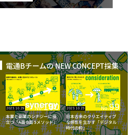
電通Bチームの NEW CONCEPT採集
100
99
No.
No.
2023.10.29
2023.10.23
本業と副業のシナジーに役
日本古来のクリエイティブ
立つ「A面 B面 5メソッド」
な感性を生かす「デジタル
時代の粋」