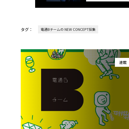
タグ：
電通Bチームの NEW CONCEPT採集
連載