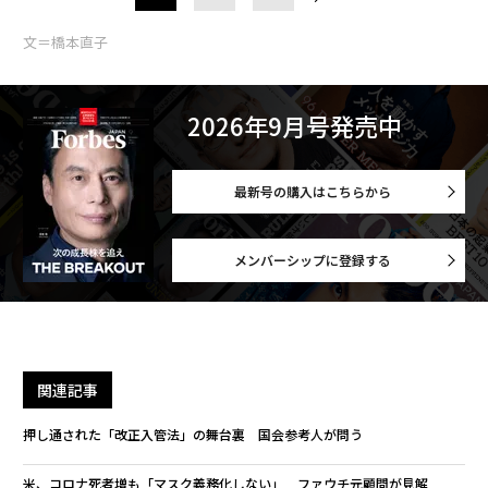
文＝橋本直子
2026年9月号発売中
最新号の購入はこちらから
メンバーシップに登録する
関連記事
押し通された「改正入管法」の舞台裏 国会参考人が問う
米、コロナ死者増も「マスク義務化しない」 ファウチ元顧問が見解