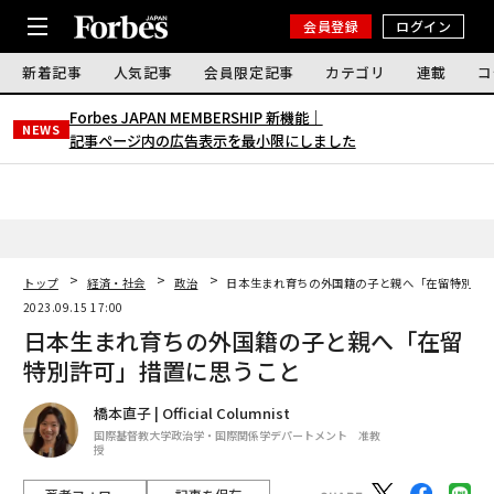
会員登録
ログイン
新着記事
人気記事
会員限定記事
カテゴリ
連載
コ
Forbes JAPAN MEMBERSHIP 新機能｜
NEWS
記事ページ内の広告表示を最小限にしました
トップ
経済・社会
政治
日本生まれ育ちの外国籍の子と親へ「在留特別許
2023.09.15 17:00
日本生まれ育ちの外国籍の子と親へ「在留
特別許可」措置に思うこと
橋本直子 | Official Columnist
国際基督教大学政治学・国際関係学デパートメント 准教
授