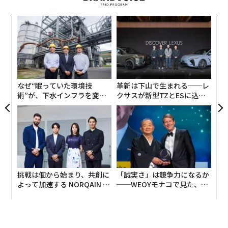
ォッ
「
ジ
左右
T
目
日
の
ン
なぜ“眠っていた環境技
革新は下山で生まれる──レ
術”が、下水インフラを変え
クサスが新型TZとESに込め
たのか──産総研×月島JFE
た「DISCOVER」の哲学
アクアソリューションの10年
挑戦は個から始まり、共創に
「誠実さ」は競争力になるか
よって加速する NORQAIN JA
──WEOYモナコで見た、く
PAN 特別座談会
ら寿司の経営哲学