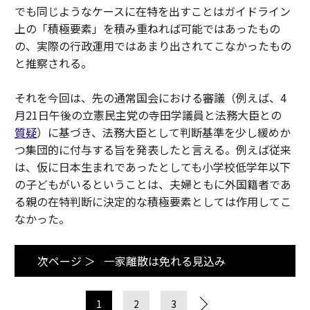
でも同じようなケースに在特を出すことはガイドライン
上の「積極要素」を積み重ねれば可能ではあったもの
の、実際の行政運用ではあまり出されてこなかったもの
と推察される。
それを今回は、先の通常国会における審議（例えば、4
月21日午後の立憲民主党の寺田学議員と法務大臣との
質疑
）に基づき、法務大臣として判断基準を少し緩めか
つ集団的に付与する旨を発表したと言える。例えば従来
は、仮に日本生まれであったとしても小学校低学年以下
の子どもがいるということは、夫婦ともに外国籍者であ
る親の在特判断に決定的な積極要素としては作用してこ
なかった。
次ページ ＞
一家離散は免れる見込み
1
2
3