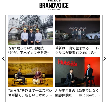
創に
伝
 JA
る
モ
〜
織
う
T
なぜ“眠っていた環境技
革新は下山で生まれる──レ
術”が、下水インフラを変え
クサスが新型TZとESに込め
たのか──産総研×月島JFE
た「DISCOVER」の哲学
アクアソリューションの10年
チェンマイの旧市街を囲む城壁と門
今回、筆者がチェンマイのノンアルコールバー「intangi
“泊まる”を超えて─エスパシ
AIが変えるのは効率ではなく
ble（インタンジブル）」を訪問したのは、2023年7月。
オが描く、新しい日本のラグ
顧客体験だ──HubSpot Ja
intangibleとは「無形」を意味する英単語で、ケンブリ
ジュアリー（中編）
panが語る「Grow Better」
な組織のつくり方
ッジの英英辞典では「触れることも、正確に説明するこ