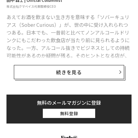
田中 森士 | Official Columnist
株式会社クマベイス代表取締役CEO
あえてお酒を飲まない生き方を意味する「ソバーキュリ
アス（Sober Curious）」が、世の中に受け入れられつ
つある。日本でも、一昔前と比べてノンアルコールドリ
ンクにもこだわった飲食店が当たり前に見られるように
なった。一方、アルコール抜きでビジネスとしての持続
可能性があるのか疑問が残る。そのヒントとなる店が、
タイ第2の都市チェンマイにあった。
続きを見る
週末限定営業、8000円のコース
タイの首都バンコクから北へ720キロ。城壁や寺院が美
しい景観を織りなす古都・チェンマイは別名「北方のバ
無料のメールマガジンに登録
ラ」と呼ばれる。地元の人々の性格はオープン。物価は
バンコクと比べて何割か低く、ローカルの食堂だと50バ
無料登録
ーツ（約205円）あれば食事ができる。街、人、物価。
魅力にあふれた都市は、世界中の旅行者たちから愛され
ており、日本人にもファンが多い。