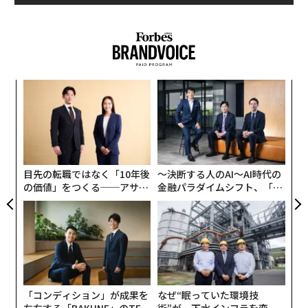
Hydrogen Energy（ナチュラル・ハイドロジェン・エナ
ジー）社などの野心的なスタートアップは、地中水素の
advertisement
商用化を目指し、カンザス州やネブラスカ州などの中西
部の州で試験掘削を行っている。
革
「この分野には巨大なチャンスがある。我々は、地質水
ク
素にアクセスし、そのポテンシャルを探るための画期的
た「
内
な方法を見出そうとしている」と、エネルギー省のエネ
グ
ルギー高等研究計画局（ARPA-E）のエブリン・ワン所長
実
は、Eメールの声明で述べている。
全
目先の転職ではなく「10年後
〜決断する人のAI〜AI時代の
の価値」をつくる──アサイ
金融パラダイムシフト、「超
フレキシブルでクリーンなエネルギー源である水素は、
ンの長期伴走型支援とは
個別化」の核心 【MUFG×ウ
電気自動車（EV）や石油の精製や肥料、化学薬品の製造
ェルスナビ×PwC】
などさまざまな分野で使用されている。しかし、現状で
は水素は主にCO2を排出するプロセスで作られ、コスト
が高いのが難点だ。そんな中、米国政府は石油・ガス産
業が長年培ってきた掘削テクノロジーを活用し、低コス
「コンディション」が成果を
なぜ“眠っていた環境技
トで掘削できる地中水素に注目している。
左右する――「BAKUNE」のTEN
術”が、下水インフラを変え