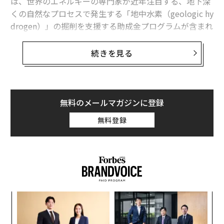
は、世界のエネルギーの専門家が近年注目する、地下深
くの自然なプロセスで発生する「地中水素（geologic hy
drogen）」の掘削を支援する助成金プログラムが含まれ
ている。
続きを見る
米エネルギー省は9月7日、企業や研究者の地中水素の掘
削プロジェクトを支援するために2000万ドル（約29億
円）の基金を設立すると発表した。
ビル・ゲイツのブレイクスルー・エナジー・ベンチャー
無料のメールマガジンに登録
ズ（BEV）が支援するKoloma（コロマ）社
無料登録
や、オーストラリアのHyTerra（ハイテラ）社、Natural
Hydrogen Energy（ナチュラル・ハイドロジェン・エナ
ジー）社などの野心的なスタートアップは、地中水素の
商用化を目指し、カンザス州やネブラスカ州などの中西
部の州で試験掘削を行っている。
革
「この分野には巨大なチャンスがある。我々は、地質水
ク
素にアクセスし、そのポテンシャルを探るための画期的
た「
内