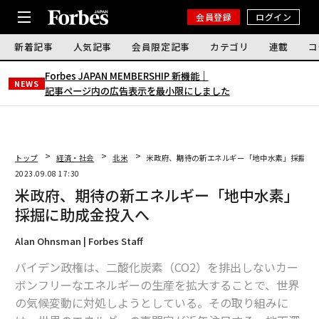
会員登録
ログイン
新着記事
人気記事
会員限定記事
カテゴリ
連載
コ
Forbes JAPAN MEMBERSHIP 新機能｜
NEWS
記事ページ内の広告表示を最小限にしました
トップ
経済・社会
北米
米政府、期待の新エネルギー「地中水素」採掘に
2023.09.08 17:30
米政府、期待の新エネルギー「地中水素」
採掘に助成金投入へ
Alan Ohnsman | Forbes Staff
バイデン政権は、二酸化炭素（CO2）を排出しないカー
ボンフリーなエネルギーの生産を拡大することで、世界
の気候変動に対処しようとしている。その取り組みに