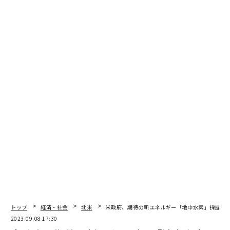
編集＝上田裕資
2026年9月号発売中
最新号の購入はこちらから
トップ
経済・社会
北米
米政府、期待の新エネルギー「地中水素」採掘に
2023.09.08 17:30