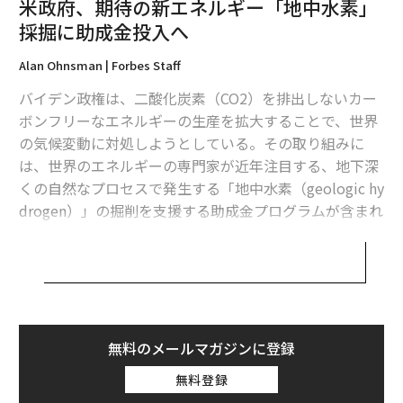
米政府、期待の新エネルギー「地中水素」
メンバーシップに登録する
採掘に助成金投入へ
Alan Ohnsman | Forbes Staff
バイデン政権は、二酸化炭素（CO2）を排出しないカー
関連記事
ボンフリーなエネルギーの生産を拡大することで、世界
の気候変動に対処しようとしている。その取り組みに
ミレニアル世代のがん発症率が急増している理由
は、世界のエネルギーの専門家が近年注目する、地下深
くの自然なプロセスで発生する「地中水素（geologic hy
「10ドル持って日本のコンビニ行った、帰国したくなくなった」外国人た
drogen）」の掘削を支援する助成金プログラムが含まれ
ち
ている。
旅行者の大敵、トコジラミがホテルにいないかチェックする方法
米エネルギー省は9月7日、企業や研究者の地中水素の掘
米国で主流に 新たなコロナ変異株「EG.5」についてわかっていること
削プロジェクトを支援するために2000万ドル（約29億
円）の基金を設立すると発表した。
コロナ死者増加の米国、次期ワクチンを8日にも承認へ
ビル・ゲイツのブレイクスルー・エナジー・ベンチャー
無料のメールマガジンに登録
ズ（BEV）が支援するKoloma（コロマ）社
タグ：
脱炭素
アメリカ
エネルギー
水素
無料登録
や、オーストラリアのHyTerra（ハイテラ）社、Natural