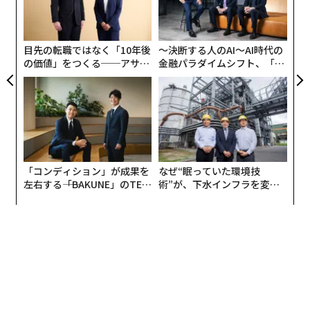
な方法を見出そうとしている」と、エネルギー省のエネ
グ
ルギー高等研究計画局（ARPA-E）のエブリン・ワン所長
実
は、Eメールの声明で述べている。
全
目先の転職ではなく「10年後
〜決断する人のAI〜AI時代の
の価値」をつくる──アサイ
金融パラダイムシフト、「超
ンの長期伴走型支援とは
個別化」の核心 【MUFG×ウ
ェルスナビ×PwC】
「コンディション」が成果を
なぜ“眠っていた環境技
左右する――「BAKUNE」のTEN
術”が、下水インフラを変え
TIALが支える「挑戦者の明
たのか──産総研×月島JFE
日」
アクアソリューションの10年