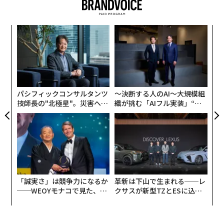
B系統に対応した新たな1価ワクチンを開発するよう勧告
していた。
〜
金
個
ア
ェ
の
た
パシフィックコンサルタンツ
〜決断する人のAI〜大規模組
技師長の"北極星"。災害への
織が挑む「AIフル実装」“使
無力感を乗り越え見つけた、
う”企業から“動く”企業へ【N
防災一筋20年の答え
TTドコモビジネス×PwC】
「誠実さ」は競争力になるか
革新は下山で生まれる──レ
──WEOYモナコで見た、く
クサスが新型TZとESに込め
ら寿司の経営哲学
た「DISCOVER」の哲学