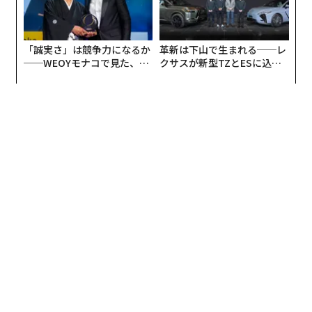
CDCが1月に発表した研究結果によると、既存の2価ブー
スターワクチンは、一般的な成人ではXBB系統に対して
約50％の予防効果、65歳以上では約33％の予防効果があ
「誠実さ」は競争力になるか
革新は下山で生まれる──レ
──WEOYモナコで見た、く
クサスが新型TZとESに込め
る。モデルナは、同社の新ブースターがエリスにも効果
ら寿司の経営哲学
た「DISCOVER」の哲学
がある可能性があると発表。ノババックスも、同社のワ
クチンが小動物でエリスに対する広範な免疫反応をもた
らしたとしている。
専門家の中には、現在の2価ブースターはXBBに標的を
絞ったものではないため、新しい1価ブースターが利用
可能になるまで追加接種を待つよう勧める人もいる。米
国では、ブースター接種を少なくとも1回受けた人の割
合が17％にとどまっている。
米国ではまた、BA系統の一種である新変異株「BA.2.8
6」（通称ピロラ）が広まり始めている。今のところ、C
DCの変異株トラッカーに現れるほどの症例数はないが、
世界保健機関（WHO）はピロラを監視中の変異株のリス