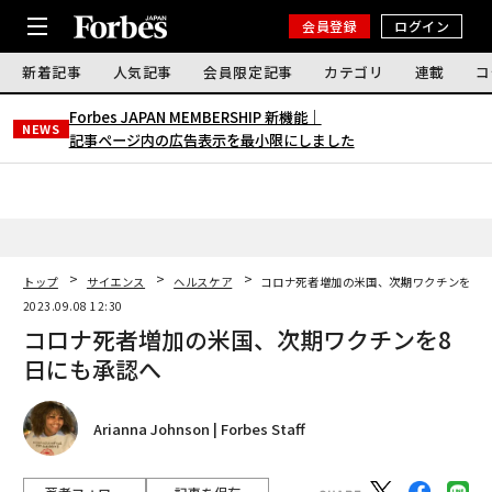
会員登録
ログイン
新着記事
人気記事
会員限定記事
カテゴリ
連載
コ
Forbes JAPAN MEMBERSHIP 新機能｜
NEWS
記事ページ内の広告表示を最小限にしました
トップ
サイエンス
ヘルスケア
コロナ死者増加の米国、次期ワクチンを8日
2023.09.08 12:30
コロナ死者増加の米国、次期ワクチンを8
日にも承認へ
Arianna Johnson | Forbes Staff