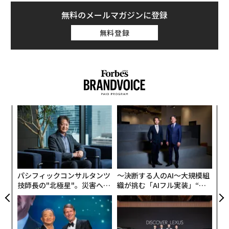
コロナワクチンとなる。ファイザーとモデルナの両社
無料のメールマガジンに登録
は、新ワクチンの接種費用を1回110～130ドル（約1万6
無料登録
000～1万9000円）と見積もっている。ただし、保険会
社の多くが接種費用を負担する見込みで、無保険者に対
してはCDCが費用を負担するプログラムを今秋開始す
る。
コロナ関連の死者と入院は初夏から増加しており、秋か
ら冬にかけても増加すると予想されている。CDCの最新
〜
金
データによると、死者は7月8日～8月26日に約18％増加
個
し、入院は7月28日から8月26日の間に約16％増加し
ア
ェ
の
た。
た
パシフィックコンサルタンツ
〜決断する人のAI〜大規模組
米国で現在主流となっているのは、XBB系統の1つであ
技師長の"北極星"。災害への
織が挑む「AIフル実装」“使
る「EG.5」（通称エリス）で、8月20日～9月2日の全症
無力感を乗り越え見つけた、
う”企業から“動く”企業へ【N
例の約22％を占めていた。FDAによると、XBB系統は6月
防災一筋20年の答え
TTドコモビジネス×PwC】
の時点で米国内の感染の95％を占めていた。