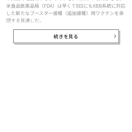
米食品医薬品局（FDA）は早くて8日にもXBB系統に対応
advertisement
した新たなブースター接種（追加接種）用ワクチンを承
認する見通しだ。
NBCは6日、複数の匿名情報筋の話として、8日の承認は
続きを見る
確定しておらず、来週にずれ込む可能性もあると報じて
いる。
FDAはこれに先立ち、モデルナとファイザー、ノババッ
クスの製薬3社に対し、米国で現在主流となっているXB
B系統に対応した新たな1価ワクチンを開発するよう勧告
していた。
米疾病対策センター（CDC）は来週、諮問委員会の会合
を開き、新ワクチンに関する投票を行い、どのような人
が接種を受けるべきかを勧告する見通しだ。
次期ワクチンは、米国では初めて接種が無料化されない