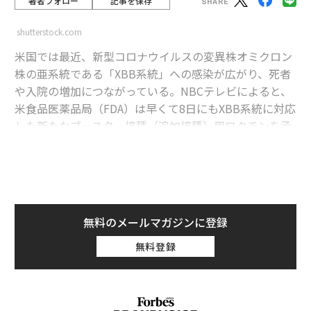
著者フォロー
記事を保存
shutterstock.com
米国では最近、新型コロナウイルスの変異株オミクロン
株の亜系統である「XBB系統」への感染が広がり、死者
や入院の増加につながっている。NBCテレビによると、
米食品医薬品局（FDA）は早くて8日にもXBB系統に対応
した新たなブースター接種（追加接種）用ワクチンを承
認する見通しだ。
advertisement
NBCは6日、複数の匿名情報筋の話として、8日の承認は
無料のメールマガジンに登録
確定しておらず、来週にずれ込む可能性もあると報じて
無料登録
いる。
FDAはこれに先立ち、モデルナとファイザー、ノババッ
クスの製薬3社に対し、米国で現在主流となっているXB