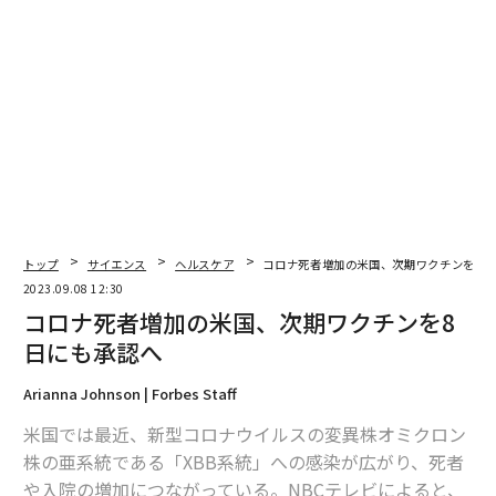
関連記事
モデルナの次期ワクチン、「ピロラ」にも効果 警戒高まる新変異株
米国で復活し始めるマスク着用義務 NY市は多変異株「ピロラ」に警鐘
トップ
サイエンス
ヘルスケア
コロナ死者増加の米国、次期ワクチンを8日
米国で主流に 新たなコロナ変異株「EG.5」についてわかっていること
2023.09.08 12:30
コロナ死者増加の米国、次期ワクチンを8
第8波に迫るか第9波。新型コロナ変異株「EG.5」にどう備える？
日にも承認へ
50歳未満のがんが世界的に増加 原因は不明
Arianna Johnson | Forbes Staff
タグ：
新型コロナウイルス
コロナワクチン
米国では最近、新型コロナウイルスの変異株オミクロン
株の亜系統である「XBB系統」への感染が広がり、死者
や入院の増加につながっている。NBCテレビによると、