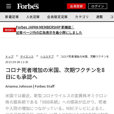
会員登録
ログイン
新着記事
人気記事
会員限定記事
カテゴリ
連載
コ
Forbes JAPAN MEMBERSHIP 新機能｜
NEWS
記事ページ内の広告表示を最小限にしました
トップ
サイエンス
ヘルスケア
コロナ死者増加の米国、次期ワクチンを8日
2023.09.08 12:30
コロナ死者増加の米国、次期ワクチンを8
日にも承認へ
Arianna Johnson | Forbes Staff
米国では最近、新型コロナウイルスの変異株オミクロン
株の亜系統である「XBB系統」への感染が広がり、死者
や入院の増加につながっている。NBCテレビによると、