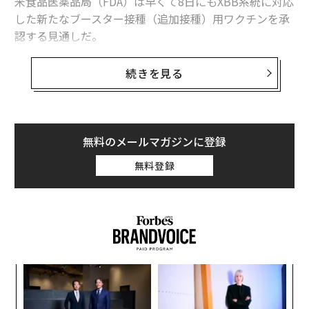
米食品医薬品局（FDA）は早くて8日にもXBB系統に対応
した新たなブースター接種（追加接種）用ワクチンを承
認する見通しだ。
NBCは6日、複数の匿名情報筋の話として、8日の承認は
続きを見る
確定しておらず、来週にずれ込む可能性もあると報じて
いる。
FDAはこれに先立ち、モデルナとファイザー、ノババッ
無料のメールマガジンに登録
クスの製薬3社に対し、米国で現在主流となっているXB
無料登録
B系統に対応した新たな1価ワクチンを開発するよう勧告
していた。
なく
パ
Ja
技
er」
無
目