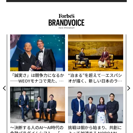
間でそれぞれ2.28％と2.23％のペースで増加していると
推定される。
スパ
内
のラ
グ
実
「
全
左右
T
日
「誠実さ」は競争力になるか
“泊まる”を超えて─エスパシ
──WEOYモナコで見た、く
オが描く、新しい日本のラグ
ら寿司の経営哲学
ジュアリー（中編）
〜決断する人のAI〜AI時代の
挑戦は個から始まり、共創に
金融パラダイムシフト、「超
よって加速する NORQAIN JA