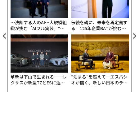
防
の
ン
〜決断する人のAI〜大規模組
伝統を礎に、未来を再定義す
織が挑む「AIフル実装」“使
る 125年企業BATが挑むス
う”企業から“動く”企業へ【N
モークレスな未来
TTドコモビジネス×PwC】
革新は下山で生まれる──レ
“泊まる”を超えて─エスパシ
クサスが新型TZとESに込め
オが描く、新しい日本のラグ
た「DISCOVER」の哲学
ジュアリー（中編）