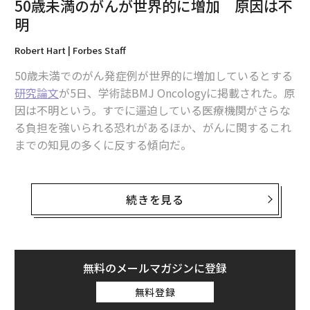
50歳未満のがんが世界的に増加 原因は不
明
米国で主流に 新たなコロナ変異株「EG.5」についてわかっていること
Robert Hart | Forbes Staff
第8波に迫るか第9波。新型コロナ変異株「EG.5」にどう備える？
50歳未満でのがん発症例が世界的に増加しているとする
50歳未満のがんが世界的に増加 原因は不明
研究論文
が5日、学術誌BMJ Oncologyに掲載された。原
因は不明という。すでに逼迫している医療機関がさらな
タグ：
新型コロナウイルス
コロナワクチン
る負担を強いられる恐れがあるほか、がんに関するこれ
までの知見の多くに反する傾向だ。
がんは今も高齢者に多く見られるものの、論文による
advertisement
と、50歳未満のがん（早期発症がん）患者数は過去30年
続きを見る
間で増加。2019年には世界全体で50歳未満の182万人が
がんと診断され、106万人が死亡したことが報告されて
おり、1990年からの増加率はそれぞれ79%と28%だっ
た。
無料のメールマガジンに登録
無料登録
発症増加が特に顕著なのは気管がんと前立腺がんで、年