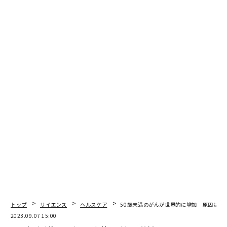
翻訳・編集＝遠藤宗生
2026年9月号発売中
最新号の購入はこちらから
メンバーシップに登録する
関連記事
モデルナの次期ワクチン、「ピロラ」にも効果 警戒高まる新変異株
トップ
サイエンス
ヘルスケア
50歳未満のがんが世界的に増加 原因は不
2023.09.07 15:00
米国で復活し始めるマスク着用義務 NY市は多変異株「ピロラ」に警鐘