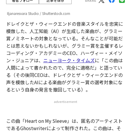
著者フォロー
記事を保存
Iljanaresvara Studio / Shutterstock.com
ドレイクとザ・ウィークエンドの音楽スタイルを忠実に
模倣した、人工知能（AI）が生成した楽曲が、グラミー
賞ノミネートの対象となっている。そんなことが可能だ
とは思えないかもしれないが、グラミー賞を主催するレ
コーディング・アカデミーのCEO、ハーヴィー・メイソ
ン・ジュニアは、
ニューヨーク・タイムズ
に「この曲は
人間によって書かれたので、完全に適格だ」と語ってい
る（その後同CEOは、ドレイクとザ・ウィークエンドの
声を模倣したAIによる楽曲がグラミー賞の選考対象にな
るという自身の発言を撤回している）。
advertisement
この曲「Heart on My Sleeve」は、匿名のアーティスト
であるGhostwriterによって制作された。この曲は、そ