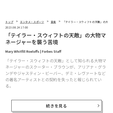
トップ
エンタメ・スポーツ
音楽
「テイラー・スウィフトの天敵」の大物
2023.08.24 17:00
「テイラー・スウィフトの天敵」の大物マ
ネージャーを襲う苦境
Mary Whitfill Roeloffs | Forbes Staff
「テイラー・スウィフトの天敵」として知られる大物マ
ネージャーのスクーター・ブラウンが、アリアナ・グラ
ンデやジャスティン・ビーバー、デミ・レヴァートなど
の著名アーティストとの契約を失ったと報じられてい
る。
ニュースサイトPuck Newsは8月18日、ジャスティン・
ビーバーが、2008年に当時まだ13歳だった彼を発掘した
続きを見る
ブラウンと決別し、密かに新たなマネージメント会社を