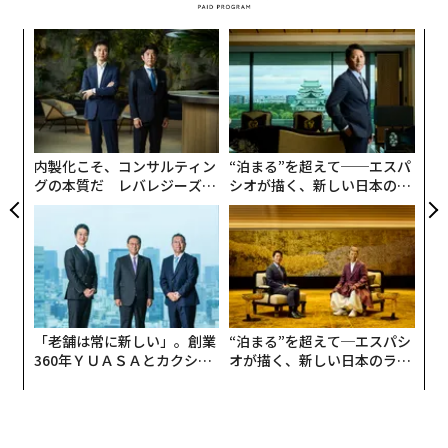
代の
A
「超
顧客
×ウ
pa
「
な
左右
T
日
内製化こそ、コンサルティン
“泊まる”を超えて──エスパ
グの本質だ レバレジーズが
シオが描く、新しい日本のラ
実践する、次世代ファームの
グジュアリー（前編）
全貌
「老舗は常に新しい」。創業
“泊まる”を超えて─エスパシ
360年ＹＵＡＳＡとカクシン
オが描く、新しい日本のラグ
CEO田尻望が語る、AIを超え
ジュアリー（中編）
る人の価値