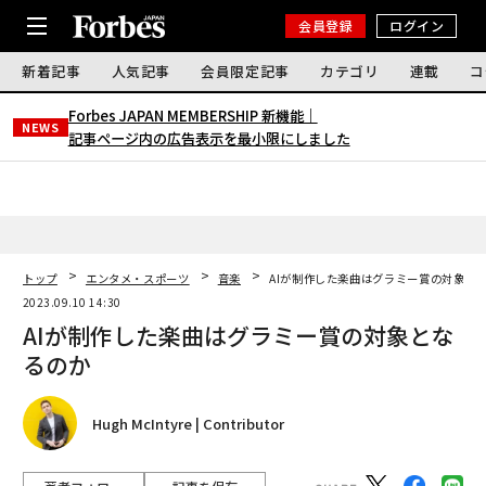
会員登録
ログイン
新着記事
人気記事
会員限定記事
カテゴリ
連載
コ
Forbes JAPAN MEMBERSHIP 新機能｜
NEWS
記事ページ内の広告表示を最小限にしました
トップ
エンタメ・スポーツ
音楽
AIが制作した楽曲はグラミー賞の対象と
2023.09.10 14:30
AIが制作した楽曲はグラミー賞の対象とな
るのか
Hugh McIntyre | Contributor