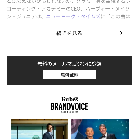
とは思えないかもしれないが、グラミー賞を主催するレ
コーディング・アカデミーのCEO、ハーヴィー・メイソ
ン・ジュニアは、
ニューヨーク・タイムズ
に「この曲は
人間によって書かれたので、完全に適格だ」と語ってい
る（その後同CEOは、ドレイクとザ・ウィークエンドの
続きを見る
声を模倣したAIによる楽曲がグラミー賞の選考対象にな
るという自身の発言を撤回している）。
この曲「Heart on My Sleeve」は、匿名のアーティスト
無料のメールマガジンに登録
であるGhostwriterによって制作された。この曲は、そ
無料登録
のキャッチーさと、曲の中の声がドレイクやザ・ウィー
クエンドの声に驚くほど似ていることから、4月にすぐ
に話題になった。
「Heart on My Sleeve」が初めて登場したとき、多くの
人々は、これが2人のアーティストからの未発表のデモ
革
曲のリークだと考えた。しかし、間もなくGhostwriter
ク
自身によって、彼自身が実際に作成したこと、そして曲
た「
〜