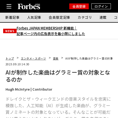
会員登録
ログイン
新着記事
人気記事
会員限定記事
カテゴリ
連載
コ
Forbes JAPAN MEMBERSHIP 新機能｜
NEWS
記事ページ内の広告表示を最小限にしました
トップ
エンタメ・スポーツ
音楽
AIが制作した楽曲はグラミー賞の対象と
2023.09.10 14:30
AIが制作した楽曲はグラミー賞の対象とな
るのか
Hugh McIntyre | Contributor
ドレイクとザ・ウィークエンドの音楽スタイルを忠実に
模倣した、人工知能（AI）が生成した楽曲が、グラミー
賞ノミネートの対象となっている。そんなことが可能だ