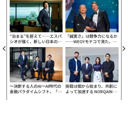
革
advertisement
ク
た「
〜
織
う
T
“泊まる”を超えて──エスパ
「誠実さ」は競争力になるか
シオが描く、新しい日本のラ
──WEOYモナコで見た、く
グジュアリー（前編）
ら寿司の経営哲学
〜決断する人のAI〜AI時代の
挑戦は個から始まり、共創に
金融パラダイムシフト、「超
よって加速する NORQAIN JA
個別化」の核心 【MUFG×ウ
PAN 特別座談会
ェルスナビ×PwC】