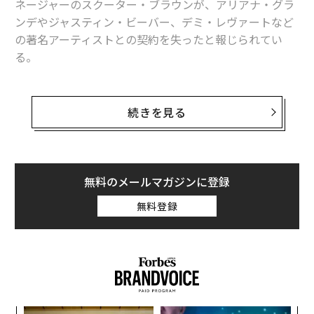
ネージャーのスクーター・ブラウンが、アリアナ・グラ
ンデやジャスティン・ビーバー、デミ・レヴァートなど
の著名アーティストとの契約を失ったと報じられてい
る。
関連記事
ニュースサイトPuck Newsは8月18日、ジャスティン・
YouTubeとユニバーサルが「音楽業界のAI活用」で連携を発表
ビーバーが、2008年に当時まだ13歳だった彼を発掘した
続きを見る
ブラウンと決別し、密かに新たなマネージメント会社を
ローリング・ストーンズ、新アルバムにレディー・ガガが参加
探していると報じた。ブラウンとビーバーの代理人はそ
の後、この報道を否定したが、Puck Newsの記者は、こ
音楽の冒険家、ピアニスト上原ひろみが誘う「ワンダーランド」
の件が事実だと主張している。
無料のメールマガジンに登録
ジャンルの壁を飛び越え続けるピアニスト、角野隼斗の原点
無料登録
さらに、21日にビルボードは、アリアナ・グランデとデ
アマゾン、大作ドラマ宣伝にAI画像使い物議 ゲーム原作の『Fallout』
ミ・レヴァートがブラウンの元を離れたと報じた。
タグ：
AI / 人工知能
グラミー賞
音楽