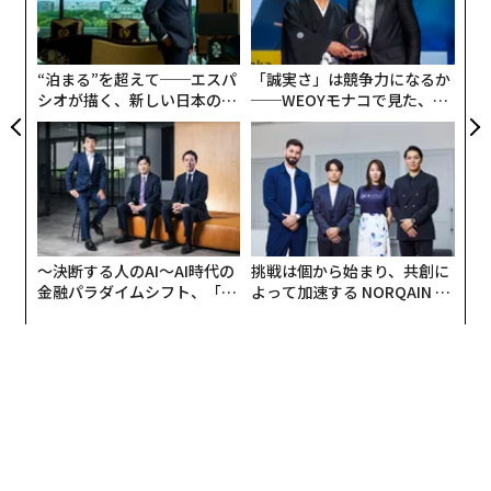
のクレジットに名前のある2人のスターたちはその制作
織
に関与していないことが明かされた。
う
T
“泊まる”を超えて──エスパ
「誠実さ」は競争力になるか
シオが描く、新しい日本のラ
──WEOYモナコで見た、く
グジュアリー（前編）
ら寿司の経営哲学
〜決断する人のAI〜AI時代の
挑戦は個から始まり、共創に
金融パラダイムシフト、「超
よって加速する NORQAIN JA
個別化」の核心 【MUFG×ウ
PAN 特別座談会
ェルスナビ×PwC】