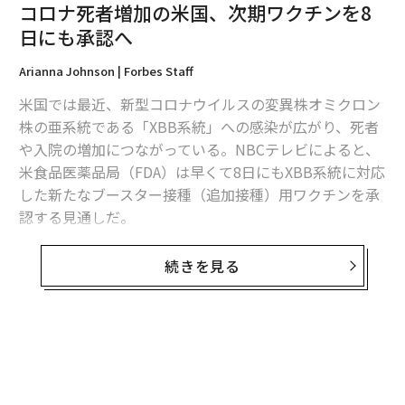
コロナ死者増加の米国、次期ワクチンを8
日にも承認へ
Arianna Johnson | Forbes Staff
米国では最近、新型コロナウイルスの変異株オミクロン
株の亜系統である「XBB系統」への感染が広がり、死者
や入院の増加につながっている。NBCテレビによると、
米食品医薬品局（FDA）は早くて8日にもXBB系統に対応
した新たなブースター接種（追加接種）用ワクチンを承
認する見通しだ。
NBCは6日、複数の匿名情報筋の話として、8日の承認は
続きを見る
確定しておらず、来週にずれ込む可能性もあると報じて
いる。
FDAはこれに先立ち、モデルナとファイザー、ノババッ
無料のメールマガジンに登録
クスの製薬3社に対し、米国で現在主流となっているXB
無料登録
B系統に対応した新たな1価ワクチンを開発するよう勧告