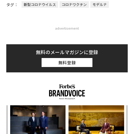
タグ：
新型コロナウイルス
コロナワクチン
モデルナ
advertisement
無料のメールマガジンに登録
無料登録
るか
パ
、く
技
無
挑
防
よっ