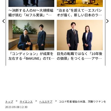
PA
〜決断する人のAI〜大規模組
“泊まる”を超えて─エスパシ
織が挑む「AIフル実装」“使
オが描く、新しい日本のラグ
う”企業から“動く”企業へ【N
ジュアリー（中編）
TTドコモビジネス×PwC】
「コンディション」が成果を
目先の転職ではなく「10年後
左右する――「BAKUNE」のTEN
の価値」をつくる──アサイ
TIALが支える「挑戦者の明
ンの長期伴走型支援とは
日」
トップ
サイエンス
ヘルスケア
コロナ死者増加の米国、次期ワクチンを8日
2023.09.08 12:30