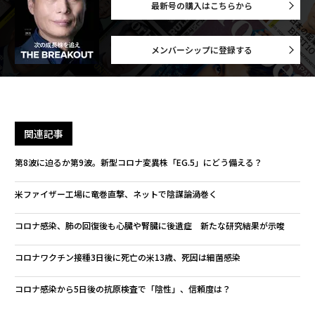
最新号の購入はこちらから
メンバーシップに登録する
関連記事
第8波に迫るか第9波。新型コロナ変異株「EG.5」にどう備える？
米ファイザー工場に竜巻直撃、ネットで陰謀論渦巻く
コロナ感染、肺の回復後も心臓や腎臓に後遺症 新たな研究結果が示唆
コロナワクチン接種3日後に死亡の米13歳、死因は細菌感染
コロナ感染から5日後の抗原検査で「陰性」、信頼度は？