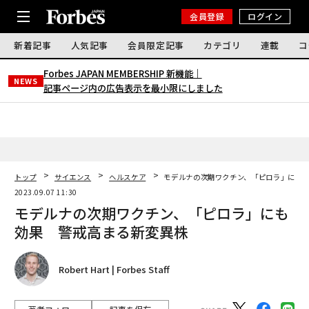
会員登録
ログイン
新着記事
人気記事
会員限定記事
カテゴリ
連載
コ
Forbes JAPAN MEMBERSHIP 新機能｜
NEWS
記事ページ内の広告表示を最小限にしました
トップ
サイエンス
ヘルスケア
モデルナの次期ワクチン、「ピロラ」にも
2023.09.07 11:30
モデルナの次期ワクチン、「ピロラ」にも
効果 警戒高まる新変異株
Robert Hart | Forbes Staff