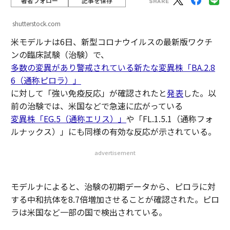
著者フォロー
記事を保存
shutterstock.com
米モデルナは6日、新型コロナウイルスの最新版ワクチ
ンの臨床試験（治験）で、
多数の変異があり警戒されている新たな変異株「BA.2.8
6（通称ピロラ）」
に対して「強い免疫反応」が確認されたと
発表
した。以
前の治験では、米国などで急速に広がっている
変異株「EG.5（通称エリス）」
や「FL.1.5.1（通称フォ
ルナックス）」にも同様の有効な反応が示されている。
advertisement
モデルナによると、治験の初期データから、ピロラに対
する中和抗体を8.7倍増加させることが確認された。ピロ
ラは米国など一部の国で検出されている。