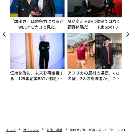
オ
ジ
「誠実さ」は競争力になるか
AIが変えるのは効率ではなく
──WEOYモナコで見た、く
顧客体験だ──HubSpot Ja
ら寿司の経営哲学
panが語る「Grow Better」
な組織のつくり方
伝統を礎に、未来を再定義す
アフリカの農村の通信、小1
る 125年企業BATが挑むス
の壁。2人の挑戦者が手にし
モークレスな未来
た「次なる武器」
トップ
サイエンス
気候・環境
意図せず都市が暑くなった「ヒートアイラ