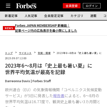
会員登録
ログイン
新着記事
人気記事
会員限定記事
カテゴリ
連載
コ
Forbes JAPAN MEMBERSHIP 新機能｜
NEWS
記事ページ内の広告表示を最小限にしました
トップ
サイエンス
気候・環境
2023年6～8月は「史上最も暑い夏」に 
2023.09.07 12:00
2023年6～8月は「史上最も暑い夏」に
世界平均気温が最高を記録
Darreonna Davis | Forbes Staff
欧州連合（EU）の気象情報機関「コペルニクス気候変動
サービス」が5日に発表した
報告書
によると、6～8月の
世界平均気温は16.77度で、観測史上最も暑い3カ月間と