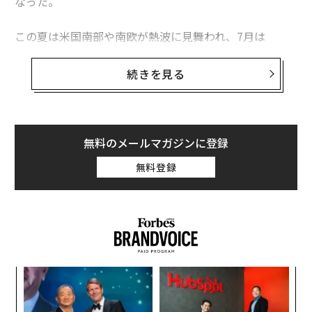
なった。
この夏は米国南部や南欧が熱波に見舞われ、7月は
史上最も暑い月
、8月は史上2番目に暑い月となった。海
面水温も上昇し、8月は平均20.98度だった。
続きを見る
米国では各地で6500件以上の最高気温記録が塗り替えら
れた。フロリダ州沖の海面水温は37.8度を記録。南欧の
熱波は、各地で森林火災を引き起こした。米疾病対策セ
無料のメールマガジンに登録
ンター（CDC）によれば、4日には全米で少なくとも
無料登録
1300人
の熱中症患者が出た。
創に
目
 JA
の
ン
“