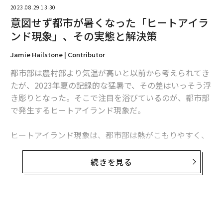
翻訳＝上西雄太・編集＝遠藤宗生
2023.08.29 13:30
意図せず都市が暑くなった「ヒートアイラ
ンド現象」、その実態と解決策
2026年9月号発売中
Jamie Hailstone | Contributor
都市部は農村部より気温が高いと以前から考えられてき
最新号の購入はこちらから
たが、2023年夏の記録的な猛暑で、その差はいっそう浮
き彫りとなった。そこで注目を浴びているのが、都市部
メンバーシップに登録する
で発生するヒートアイランド現象だ。
ヒートアイランド現象は、都市部は熱がこもりやすく、
特に建物などが密集していて閉ざされた地上空間ではそ
れが顕著になるという現象だ。
続きを見る
関連記事
気候変動で大転換を迫られるシーフード産業 エビは減りクラゲは増え
都市部の居住者は、昼夜を問わず、農村部より気温が高
る？
い状況で生活しなくてはならないことが多いわけだ。
「世界で最も暑い日、暑い月」記録更新 いま知っておくべき気候変動